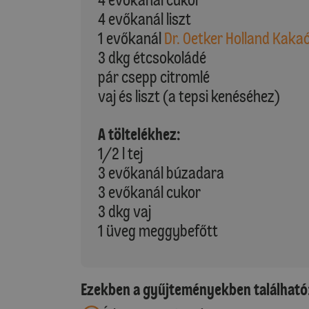
4 evőkanál liszt
1 evőkanál
Dr. Oetker Holland Kaka
3 dkg étcsokoládé
pár csepp citromlé
vaj és liszt (a tepsi kenéséhez)
A töltelékhez:
1/2 l tej
3 evőkanál búzadara
3 evőkanál cukor
3 dkg vaj
1 üveg meggybefőtt
Ezekben a gyűjteményekben található