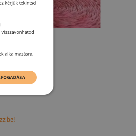
ez kérjük tekintsd
i
y visszavonhatod
ek alkalmazásra.
tt hozzászólás.
ELFOGADÁSA
zz be!