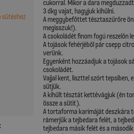
cukorral. Mikor a dara megduzzadt
3 dkg vajat, hagyjuk kihűlni.
ó sütéshez
A meggybefőttet tésztaszűrőre öntj
megisszuk!).
A csokoládét finom fogú reszelőn le
A tojások fehérjéből pár csepp ci
verünk.
Egyenként hozzáadjuk a tojások sárg
csokoládét.
Vajjal kent, liszttel szórt tepsiben
sütjük.
A kihűlt tésztát kettévágjuk (én t
össze a sütit).
A tortaforma karimáját deszkára t
rámerjük a tejbedara felét, a tejb
:
tejbedara másik felét és a második 