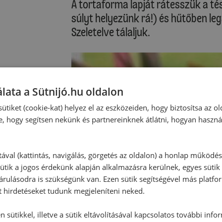
A tortaforma lapját rátesszük a tés
súlyt helyezünk rá!) és hűtőben leg
Szeletelve tálaljuk.
lata a Sütnijó.hu oldalon
ütiket (cookie-kat) helyez el az eszközeiden, hogy biztosítsa az ol
e, hogy segítsen nekünk és partnereinknek átlátni, hogyan haszná
tával (kattintás, navigálás, görgetés az oldalon) a honlap működé
ütik a jogos érdekünk alapján alkalmazásra kerülnek, egyes sütik
rulásodra is szükségünk van. Ezen sütik segítségével más platfo
t hirdetéseket tudunk megjeleníteni neked.
 sütikkel, illetve a sütik eltávolításával kapcsolatos további info