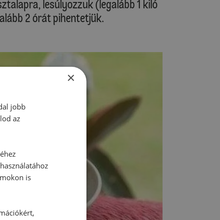
ztalapra, lesúlyozzuk (legalább 1 kiló
alább 2 órát pihentetjük.
×
dal jobb
lod az
séhez
 használatához
rmokon is
rmációkért,