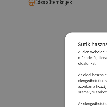
Édes sütemények
Sütik haszná
A jelen weboldal s
működését, illetv
oldalunkat.
Az oldal használa
elengedhetetlen s
azonban a hozzájá
személyre szabot
Az elengedhetetlen