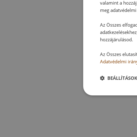
valamint a hozzáj
meg adatvédelmi 
Az Összes elfogad
adatkezelésekhez,
hozzájárulásod.
Az Összes elutasí
Adatvédelmi irán
BEÁLLÍTÁSO