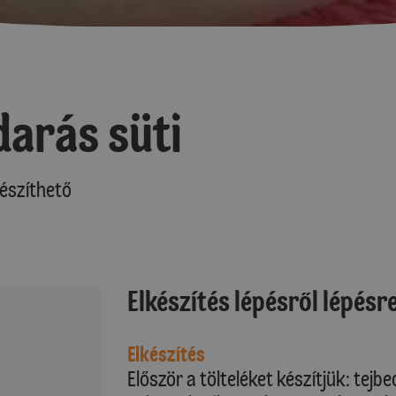
arás süti
észíthető
Elkészítés lépésről lépésr
Elkészítés
Először a tölteléket készítjük: tejb