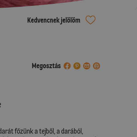
Kedvencnek jelölöm
Megosztás
e
edarát főzünk a tejből, a darából,