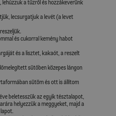
, lehúzzuk a tűzről és hozzákeverünk
ük, lecsurgatjuk a levét (a levet
reszeljük.
trommal és cukorral kemény habot
áját és a lisztet, kakaót, a reszelt
, előmelegített sütőben közepes lángon
ortaformában sütöm és ott is állítom
éve beletesszük az egyik tésztalapot,
edarára helyezzük a meggyeket, majd a
lapot.