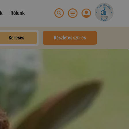
ek
Rólunk
Keresés
Részletes szűrés