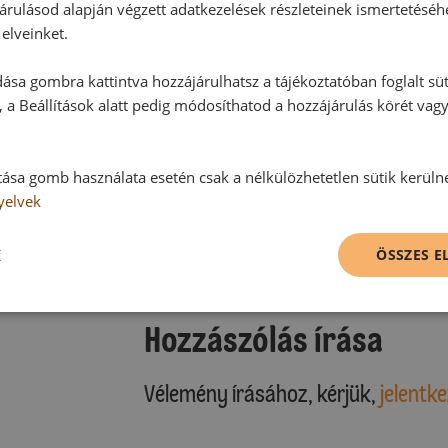
árulásod alapján végzett adatkezelések részleteinek ismertetéséh
elveinket.
ása gombra kattintva hozzájárulhatsz a tájékoztatóban foglalt süt
 a Beállítások alatt pedig módosíthatod a hozzájárulás körét vag
Hozzászólások
tása gomb használata esetén csak a nélkülözhetetlen sütik kerüln
yelvek
Ehhez a recepthez még nem érkeze
K
ÖSSZES 
Hozzászólás írása
Vélemény írásához, kérjük,
jelentke