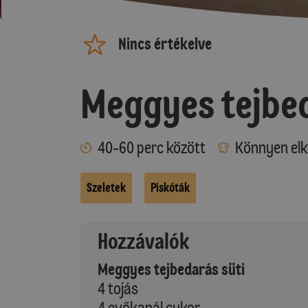
Nincs értékelve
Meggyes tejbed
40-60 perc között
Könnyen elk
Szeletek
Piskóták
Hozzávalók
Meggyes tejbedarás süti
4 tojás
4 evőkanál cukor