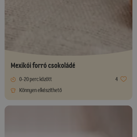
Mexikói forró csokoládé
0-20 perc között
4
Könnyen elkészíthető