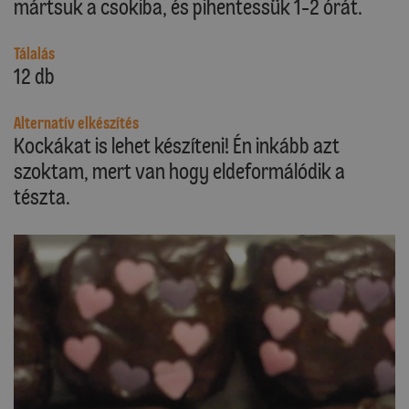
mártsuk a csokiba, és pihentessük 1-2 órát.
Tálalás
12 db
Alternatív elkészítés
Kockákat is lehet készíteni! Én inkább azt
szoktam, mert van hogy eldeformálódik a
tészta.