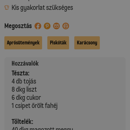
Kis gyakorlat szükséges
Megosztás
Aprósütemények
Piskóták
Karácsony
Hozzávalók
Tészta:
4 db tojás
8 dkg liszt
6 dkg cukor
1 csipet őrölt fahéj
Töltelék:
40 dkg magozott meggy