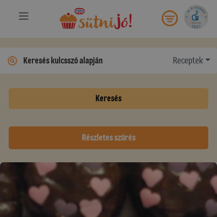
Receptek
Keresés
Részletes szűrés