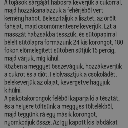
A tojások sárgáját habosra keverjük a cukorral,
majd hozzákanalazzuk a fehérjéből vert
kemény habot. Beleszitáljuk a lisztet, az őrölt
fahéjat, majd csomómentesre keverjük. Ezt a
masszát habzsákba tesszük, és sütőpapírral
bélelt sütőlapra formázunk 24 kis korongot, 180
fokon előmelegített sütőben sütjük 15 percig,
majd várjuk, míg kihűl.
Közben a meggyet összevágjuk, hozzákeverjük
a cukrot és a diót. Felolvasztjuk a csokoládét,
belekeverjük az olajat, kevergetve hagyjuk
kihűlni.
A piskótakorongok feléből kaparja ki a tésztát,
és a helyére töltsünk a meggyes töltelékből,
majd tegyünk rá egy másik korongot,
nyomkodjuk össze. Az így kapott kis labdákat