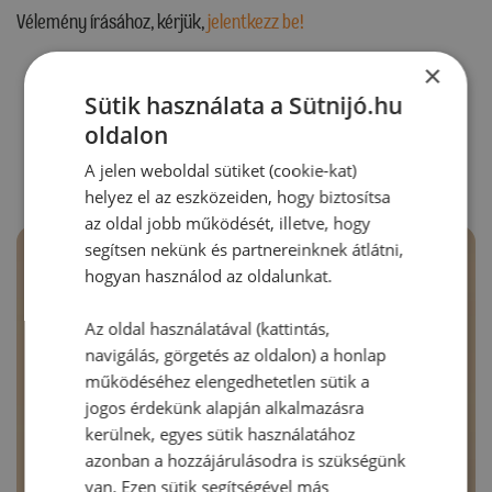
Vélemény írásához, kérjük,
jelentkezz be!
×
Sütik használata a Sütnijó.hu
RECEPTAJÁNLÓ
oldalon
A jelen weboldal sütiket (cookie-kat)
helyez el az eszközeiden, hogy biztosítsa
az oldal jobb működését, illetve, hogy
segítsen nekünk és partnereinknek átlátni,
hogyan használod az oldalunkat.
Az oldal használatával (kattintás,
navigálás, görgetés az oldalon) a honlap
működéséhez elengedhetetlen sütik a
jogos érdekünk alapján alkalmazásra
kerülnek, egyes sütik használatához
azonban a hozzájárulásodra is szükségünk
van. Ezen sütik segítségével más