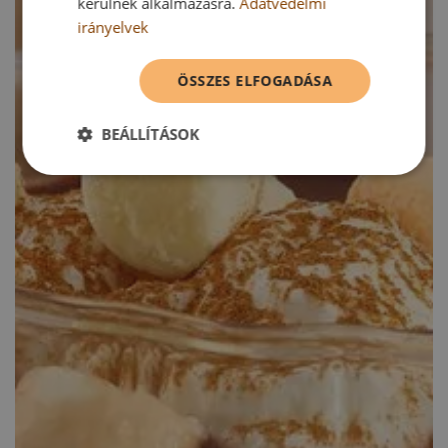
kerülnek alkalmazásra.
Adatvédelmi
irányelvek
ÖSSZES ELFOGADÁSA
BEÁLLÍTÁSOK