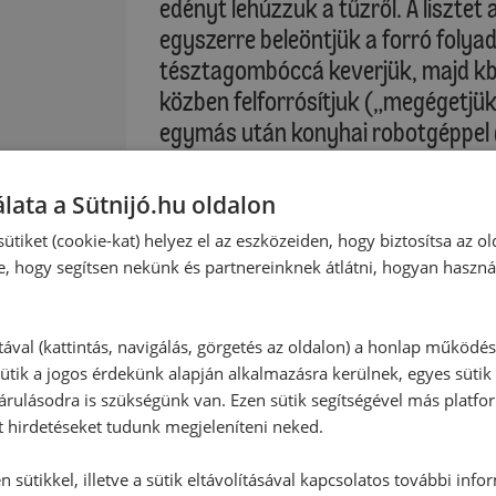
edényt lehúzzuk a tűzről. A lisztet
egyszerre beleöntjük a forró folya
tésztagombóccá keverjük, majd kb. 
közben felforrósítjuk („megégetjük”
egymás után konyhai robotgéppel 
fokozaton a tésztába beledolgozzu
tőpor
felverjük, és csak annyit adunk a t
lata a Sütnijó.hu oldalon
ragadjon a dagasztóspirálhoz. A s
ütiket (cookie-kat) helyez el az eszközeiden, hogy biztosítsa az ol
keverjük. Habzsák segítségével k
e, hogy segítsen nekünk és partnereinknek átlátni, hogyan haszná
tepsibe. Mandulával megszórjuk, k
középső részében megsütjük.
 cukor
tával (kattintás, navigálás, görgetés az oldalon) a honlap működé
ütik a jogos érdekünk alapján alkalmazásra kerülnek, egyes sütik
Sütési idő: kb. 25-28 perc
rulásodra is szükségünk van. Ezen sütik segítségével más platfo
t hirdetéseket tudunk megjeleníteni neked.
Kérjük, vegye figyelembe saját sütő
 sütikkel, illetve a sütik eltávolításával kapcsolatos további info