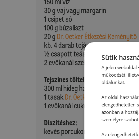
150 ml víz
30 g vaj vagy margarin
1 csipet só
100 g búzaliszt
20 g
Dr. Oetker Étkezési Keményítő
kb. 4 darab tojás (M-es)
½ csapott teáskanál
Dr. Oetker Sü
Sütik haszná
2 evőkanál szeletelt mandula
A jelen weboldal s
működését, illetv
Tejszínes töltelékhez:
oldalunkat.
300 ml hideg habtejszín
1 tasak
Dr. Oetker Bourbon Vaníliás
Az oldal használa
1 evőkanál cukor
elengedhetetlen s
azonban a hozzájá
személyre szabot
Díszítéshez:
kevés porcukor
Az elengedhetetlen