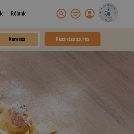
ek
Rólunk
Keresés
Részletes szűrés