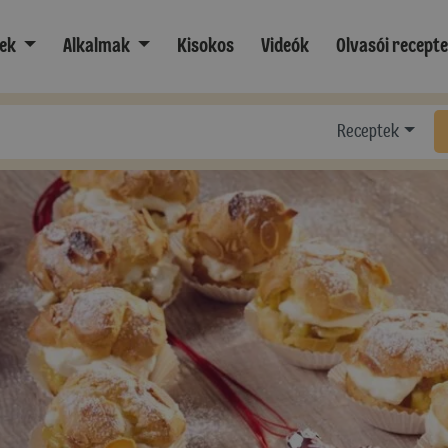
ek
Alkalmak
Kisokos
Videók
Olvasói recept
Receptek