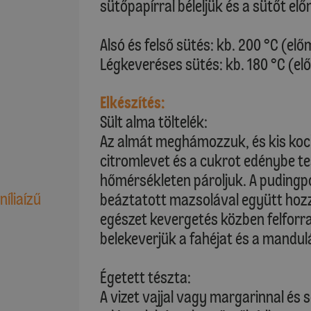
sütőpapírral béleljük és a sütőt elő
Alsó és felső sütés: kb. 200 °C (elő
Légkeveréses sütés: kb. 180 °C (el
Elkészítés:
Sült alma töltelék:
Az almát meghámozzuk, és kis koc
citromlevet és a cukrot edénybe te
hőmérsékleten pároljuk. A pudingpo
níliaízű
beáztatott mazsolával együtt hoz
egészet kevergetés közben felforral
belekeverjük a fahéjat és a mandulá
Égetett tészta:
A vizet vajjal vagy margarinnal és s