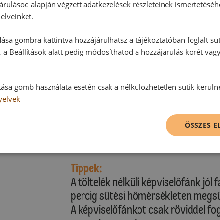
Rögtön sütés után a képviselőfánko
árulásod alapján végzett adatkezelések részleteinek ismertetéséh
hűlni hagyjuk.
elveinket.
:
ása gombra kattintva hozzájárulhatsz a tájékoztatóban foglalt süt
Tejszínes töltelék:
nyek
 a Beállítások alatt pedig módosíthatod a hozzájárulás körét vag
A tejszínt a vaníliás cukorral és a 
almatölteléket, majd a tejszínt a f
tetejét, és kicsit megnyomkodjuk.
tása gomb használata esetén csak a nélkülözhetetlen sütik kerüln
yelvek
Díszítés:
K
A képviselőfánkokat egy lapon fenyő
ÖSSZES 
porcukorral megszórjuk.
Tippek:
A töltelék nélküli képviselőfánk jól
percig sütési hőmérsékleten megsü
A képviselőfánkot csak röviddel fog