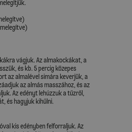
melegítjük.
melegítve)
őmelegítve)
kákra vágjuk. Az almakockákat, a
sszük, és kb. 5 percig közepes
rt az almalével simára keverjük, a
záadjuk az almás masszához, és az
juk. Az edényt lehúzzuk a tűzről,
t, és hagyjuk kihűlni.
óval kis edényben felforraljuk. Az