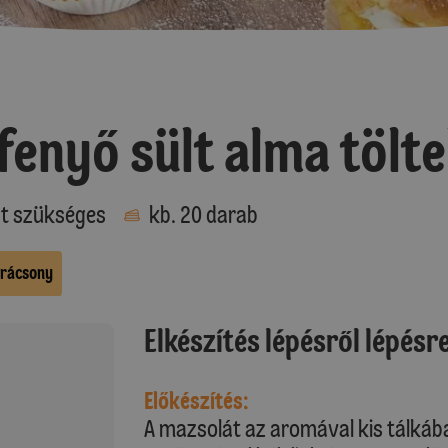
fenyő sült alma tölte
at szükséges
kb. 20 darab
rácsony
Elkészítés lépésről lépésr
Előkészítés:
A mazsolát az aromával kis tálkába 