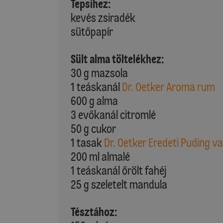
Tepsihez:
kevés zsiradék
sütőpapír
Sült alma töltelékhez:
30 g mazsola
1 teáskanál
Dr. Oetker Aroma rum
600 g alma
3 evőkanál citromlé
50 g cukor
1 tasak
Dr. Oetker Eredeti Puding va
200 ml almalé
1 teáskanál őrölt fahéj
25 g szeletelt mandula
Tésztához: