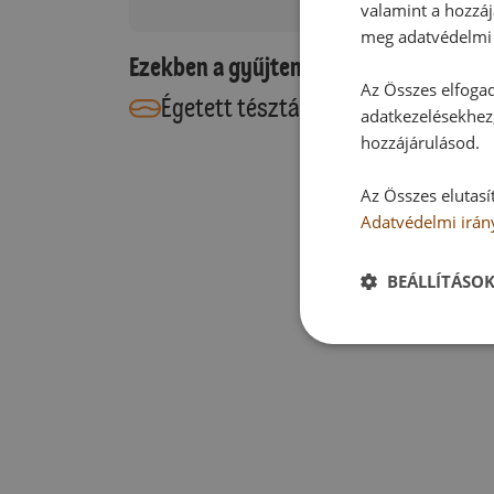
valamint a hozzáj
meg adatvédelmi 
Ezekben a gyűjteményekben található
Az Összes elfogad
Égetett tészták
Édes sütemé
adatkezelésekhez,
hozzájárulásod.
Az Összes elutasí
Adatvédelmi irán
BEÁLLÍTÁSO