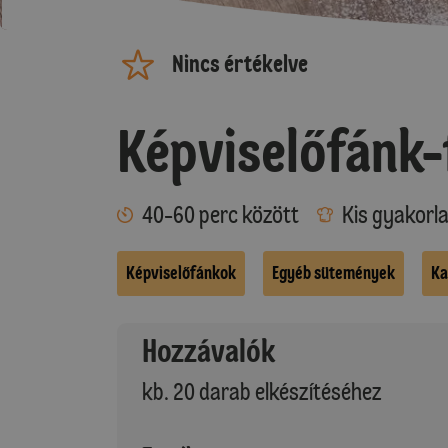
Nincs értékelve
Képviselőfánk-
40-60 perc között
Kis gyakorl
Képviselőfánkok
Egyéb sütemények
Ka
Hozzávalók
kb. 20 darab elkészítéséhez