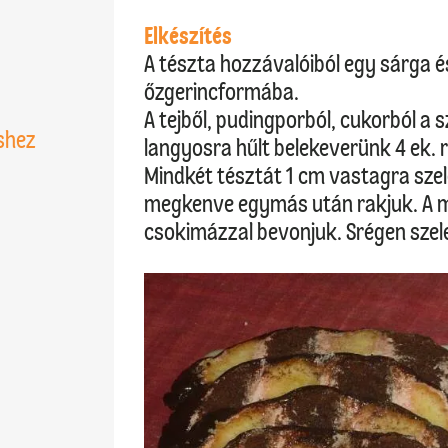
Elkészítés
A tészta hozzávalóiból egy sárga é
őzgerincformába.
A tejből, pudingporból, cukorból 
shez
langyosra hűlt belekeverünk 4 ek. r
Mindkét tésztát 1 cm vastagra sze
megkenve egymás után rakjuk. A 
csokimázzal bevonjuk. Srégen szelet