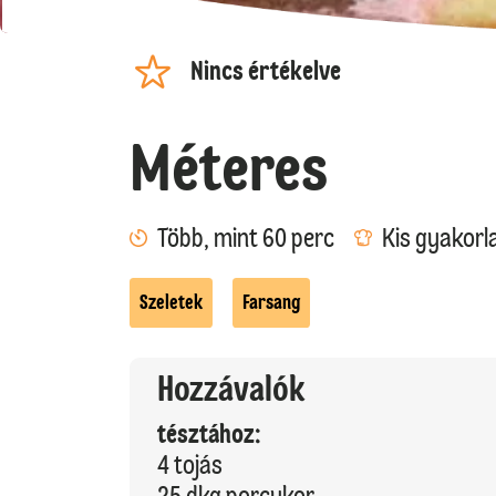
Nincs értékelve
Méteres
Több, mint 60 perc
Kis gyakorl
Szeletek
Farsang
Hozzávalók
tésztához:
4 tojás
25 dkg porcukor