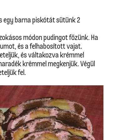
s egy barna piskótát sütünk 2
a szokásos módon pudingot főzünk. Ha
umot, és a felhabosított vajat.
leteljük, és váltakozva krémmel
maradék krémmel megkenjük. Végül
eljük fel.