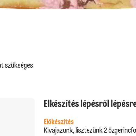
at szükséges
Elkészítés lépésről lépésr
Előkészítés
Kivajazunk, lisztezünk 2 őzgerincf