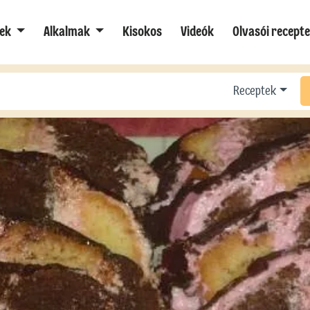
ek
Alkalmak
Kisokos
Videók
Olvasói recept
Receptek