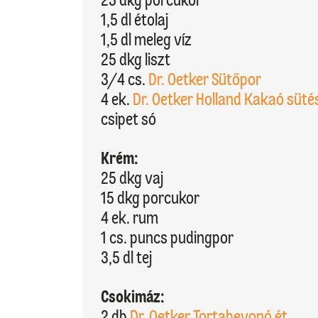
1,5 dl étolaj
1,5 dl meleg víz
25 dkg liszt
3/4 cs.
Dr. Oetker Sütőpor
4 ek.
Dr. Oetker Holland Kakaó süté
csipet só
Krém:
25 dkg vaj
15 dkg porcukor
4 ek. rum
1 cs. puncs pudingpor
3,5 dl tej
Csokimáz:
2 db
Dr. Oetker Tortabevonó ét