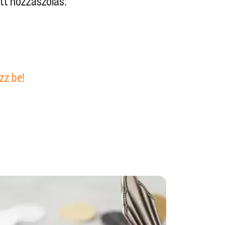
tt hozzászólás.
zz be!