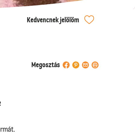
Kedvencnek jelölöm
Megosztás
e
ormát.