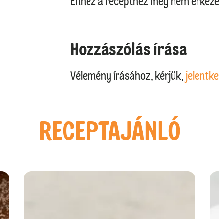
Ehhez a recepthez még nem érkeze
Hozzászólás írása
Vélemény írásához, kérjük,
jelentke
RECEPTAJÁNLÓ