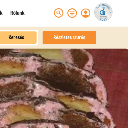
ek
Rólunk
Keresés
Részletes szűrés