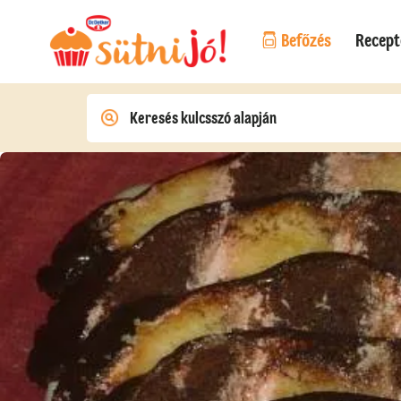
Befőzés
Recept