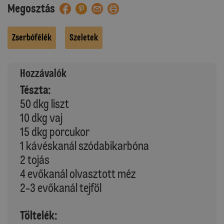
Megosztás
Zserbófélék
Szeletek
Hozzávalók
Tészta:
50 dkg liszt
10 dkg vaj
15 dkg porcukor
1 kávéskanál szódabikarbóna
2 tojás
4 evőkanál olvasztott méz
2-3 evőkanál tejföl
Töltelék: