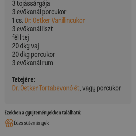
3 tojássárgája
3 evőkanál porcukor
1 cs.
Dr. Oetker Vanillincukor
3 evőkanál liszt
fél l tej
20 dkg vaj
20 dkg porcukor
3 evőkanál rum
Tetejére:
Dr. Oetker Tortabevonó ét
, vagy porcukor
Ezekben a gyűjteményekben található:
Édes sütemények