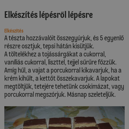
Elkészítés lépésről lépésre
Elkészítés
A tészta hozzávalóit összegyúrjuk, és 5 egyenlő
részre osztjuk, tepsi hátán kisütjük.
A töltelékhez a tojássárgákat a cukorral,
vaníliás cukorral, liszttel, tejjel sűrűre főzzük.
Amíg hűl, a vajat a porcukorral kikavarjuk, ha a
krém kihűlt, a kettőt összekavarjuk. A lapokat
megtöltjük, tetejére tehetünk csokimázat, vagy
porcukorral megszórjuk. Másnap szeleteljük.