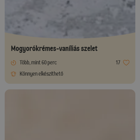
Mogyorókrémes-vaníliás szelet
Több, mint 60 perc
17
Könnyen elkészíthető