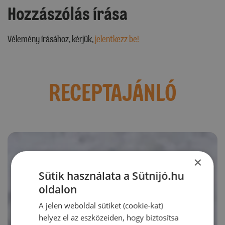
Hozzászólás írása
Vélemény írásához, kérjük,
jelentkezz be!
RECEPTAJÁNLÓ
×
Sütik használata a Sütnijó.hu
oldalon
A jelen weboldal sütiket (cookie-kat)
helyez el az eszközeiden, hogy biztosítsa