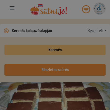
Receptek
Keresés
Részletes szűrés