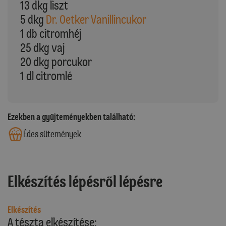
13 dkg liszt
5 dkg
Dr. Oetker Vanillincukor
1 db citromhéj
25 dkg vaj
20 dkg porcukor
1 dl citromlé
Ezekben a gyűjteményekben található:
Édes sütemények
Elkészítés lépésről lépésre
Elkészítés
A tészta elkészítése: