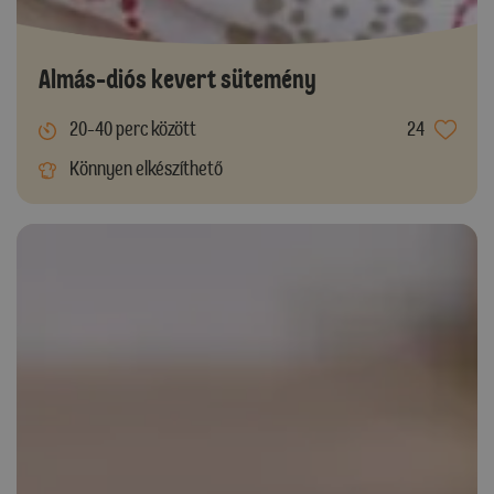
Almás-diós kevert sütemény
20-40 perc között
24
Könnyen elkészíthető