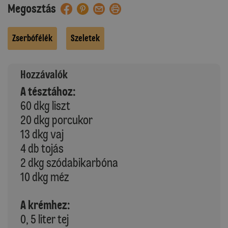
Megosztás
Zserbófélék
Szeletek
Hozzávalók
A tésztához:
60 dkg liszt
20 dkg porcukor
13 dkg vaj
4 db tojás
2 dkg szódabikarbóna
10 dkg méz
A krémhez:
0, 5 liter tej