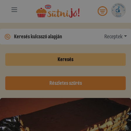
Receptek
Keresés
Részletes szűrés