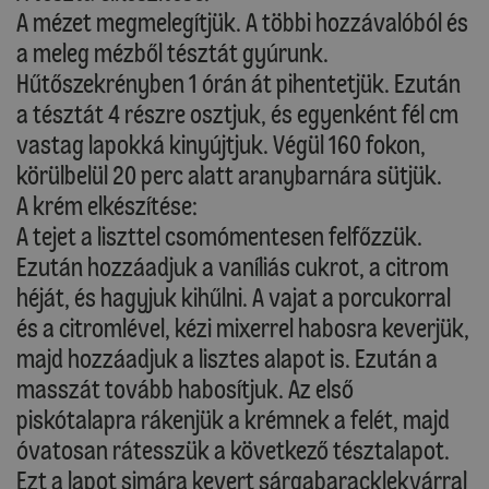
A mézet megmelegítjük. A többi hozzávalóból és
a meleg mézből tésztát gyúrunk.
Hűtőszekrényben 1 órán át pihentetjük. Ezután
a tésztát 4 részre osztjuk, és egyenként fél cm
vastag lapokká kinyújtjuk. Végül 160 fokon,
körülbelül 20 perc alatt aranybarnára sütjük.
A krém elkészítése:
A tejet a liszttel csomómentesen felfőzzük.
Ezután hozzáadjuk a vaníliás cukrot, a citrom
héját, és hagyjuk kihűlni. A vajat a porcukorral
és a citromlével, kézi mixerrel habosra keverjük,
majd hozzáadjuk a lisztes alapot is. Ezután a
masszát tovább habosítjuk. Az első
piskótalapra rákenjük a krémnek a felét, majd
óvatosan rátesszük a következő tésztalapot.
Ezt a lapot simára kevert sárgabaracklekvárral