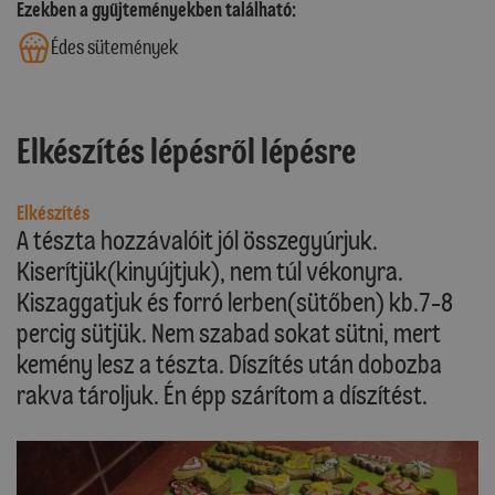
Ezekben a gyűjteményekben található:
Édes sütemények
Elkészítés lépésről lépésre
Elkészítés
A tészta hozzávalóit jól összegyúrjuk.
Kiserítjük(kinyújtjuk), nem túl vékonyra.
Kiszaggatjuk és forró lerben(sütőben) kb.7-8
percig sütjük. Nem szabad sokat sütni, mert
kemény lesz a tészta. Díszítés után dobozba
rakva tároljuk. Én épp szárítom a díszítést.