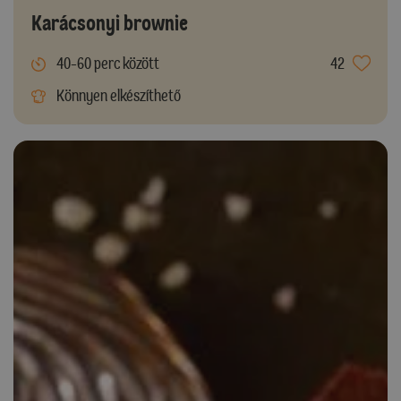
Karácsonyi brownie
40-60 perc között
42
Könnyen elkészíthető