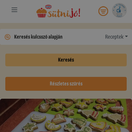
Receptek
Keresés
Részletes szűrés