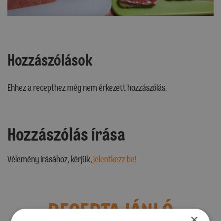
Hozzászólások
Ehhez a recepthez még nem érkezett hozzászólás.
Hozzászólás írása
Vélemény írásához, kérjük,
jelentkezz be!
RECEPTAJÁNLÓ
×