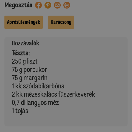
Megosztás
Aprósütemények
Karácsony
Hozzávalók
Tészta:
250 g liszt
75 g porcukor
75 g margarin
1 kk szódabikarbóna
2 kk mézeskalács fűszerkeverék
0,7 dl langyos méz
1 tojás