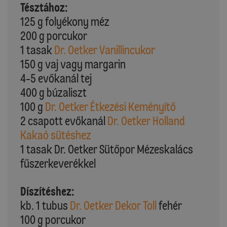
Tésztához:
125 g folyékony méz
200 g porcukor
1 tasak
Dr. Oetker Vanillincukor
150 g vaj vagy margarin
4-5 evőkanál tej
400 g búzaliszt
100 g
Dr. Oetker Étkezési Keményítő
2 csapott evőkanál
Dr. Oetker Holland
Kakaó sütéshez
1 tasak Dr. Oetker Sütőpor Mézeskalács
fűszerkeverékkel
Díszítéshez:
kb. 1 tubus
Dr. Oetker Dekor Toll
fehér
100 g porcukor