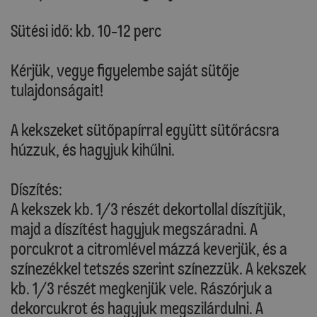
Sütési idő: kb. 10-12 perc
Kérjük, vegye figyelembe saját sütője
tulajdonságait!
A kekszeket sütőpapírral együtt sütőrácsra
húzzuk, és hagyjuk kihűlni.
Díszítés:
A kekszek kb. 1/3 részét dekortollal díszítjük,
majd a díszítést hagyjuk megszáradni. A
porcukrot a citromlével mázzá keverjük, és a
színezékkel tetszés szerint színezzük. A kekszek
kb. 1/3 részét megkenjük vele. Rászórjuk a
dekorcukrot és hagyjuk megszilárdulni. A