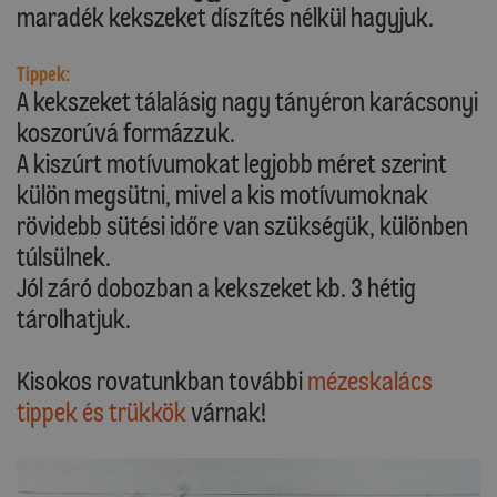
maradék kekszeket díszítés nélkül hagyjuk.
Tippek:
A kekszeket tálalásig nagy tányéron karácsonyi
koszorúvá formázzuk.
A kiszúrt motívumokat legjobb méret szerint
külön megsütni, mivel a kis motívumoknak
rövidebb sütési időre van szükségük, különben
túlsülnek.
Jól záró dobozban a kekszeket kb. 3 hétig
tárolhatjuk.
Kisokos rovatunkban további
mézeskalács
tippek és trükkök
várnak!