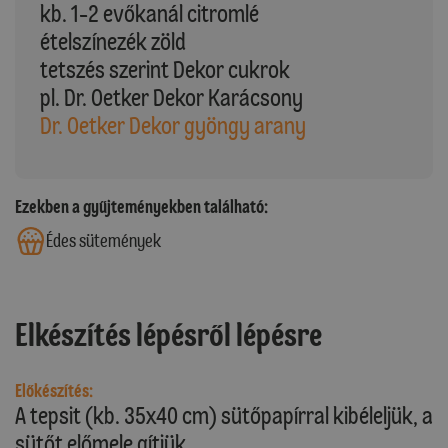
kb. 1-2 evőkanál citromlé
ételszínezék zöld
tetszés szerint Dekor cukrok
pl. Dr. Oetker Dekor Karácsony
Dr. Oetker Dekor gyöngy arany
Ezekben a gyűjteményekben található:
Édes sütemények
Elkészítés lépésről lépésre
Előkészítés:
A tepsit (kb. 35x40 cm) sütőpapírral kibéleljük, a
sütőt előmele gítjük.