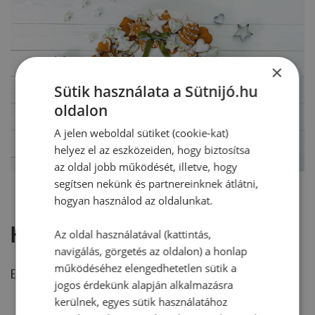
×
Sütik használata a Sütnijó.hu
oldalon
A jelen weboldal sütiket (cookie-kat)
helyez el az eszközeiden, hogy biztosítsa
az oldal jobb működését, illetve, hogy
segítsen nekünk és partnereinknek átlátni,
hogyan használod az oldalunkat.
Hozzászólások
Az oldal használatával (kattintás,
navigálás, görgetés az oldalon) a honlap
működéséhez elengedhetetlen sütik a
Ehhez a recepthez még nem érkezett hozzászólás.
jogos érdekünk alapján alkalmazásra
kerülnek, egyes sütik használatához