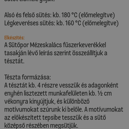
Alsó és felső sütés: kb. 180 °C (előmelegítve)
Légkeveréses sütés: kb. 160 °C (előmelegítve)
Elkészítés:
A Sütőpor Mézeskalács fűszerkeverékkel
tasakján lévő leírás szerint összeállítjuk a
tésztát.
Tészta formázása:
A tésztát kb. 4 részre vesszük és adagonként
enyhén lisztezett munkafelületen kb. ½ cm
vékonyra kinyújtjuk, és különböző
motívumokat szúrunk ki belőle. A motívumokat
az előkészített tepsibe tesszük és a sütő
középső részében megsütjük.