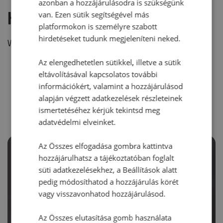
azonban a hozzájárulásodra is szükségünk
Hozzászólás írása
van. Ezen sütik segítségével más
platformokon is személyre szabott
hirdetéseket tudunk megjeleníteni neked.
Vélemény írásához, kérjük,
jelentkezz be!
Az elengedhetetlen sütikkel, illetve a sütik
eltávolításával kapcsolatos további
információkért, valamint a hozzájárulásod
RECEPTAJÁNLÓ
alapján végzett adatkezelések részleteinek
ismertetéséhez kérjük tekintsd meg
adatvédelmi elveinket.
Az Összes elfogadása gombra kattintva
hozzájárulhatsz a tájékoztatóban foglalt
süti adatkezelésekhez, a Beállítások alatt
pedig módosíthatod a hozzájárulás körét
vagy visszavonhatod hozzájárulásod.
Az Összes elutasítása gomb használata