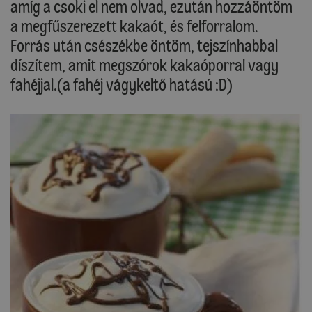
amíg a csoki el nem olvad, ezután hozzáöntöm
a megfűszerezett kakaót, és felforralom.
Forrás után csészékbe öntöm, tejszínhabbal
díszítem, amit megszórok kakaóporral vagy
fahéjjal.(a fahéj vágykeltő hatású :D)