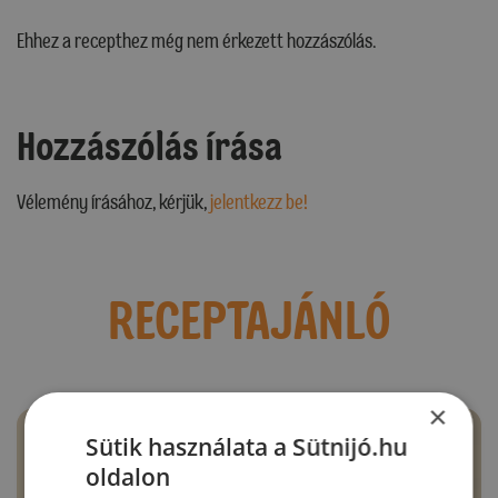
Ehhez a recepthez még nem érkezett hozzászólás.
Hozzászólás írása
Vélemény írásához, kérjük,
jelentkezz be!
RECEPTAJÁNLÓ
×
Sütik használata a Sütnijó.hu
oldalon