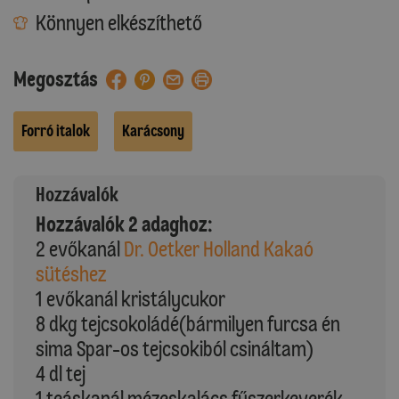
Könnyen elkészíthető
Megosztás
Forró italok
Karácsony
Hozzávalók
Hozzávalók 2 adaghoz:
2 evőkanál
Dr. Oetker Holland Kakaó
sütéshez
1 evőkanál kristálycukor
8 dkg tejcsokoládé(bármilyen furcsa én
sima Spar-os tejcsokiból csináltam)
4 dl tej
1 teáskanál mézeskalács fűszerkeverék