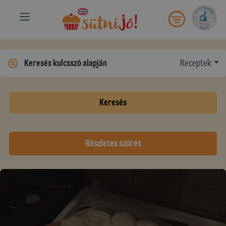
Receptek
Keresés
Részletes szűrés