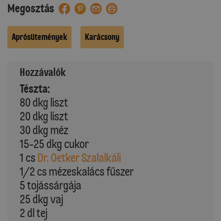
Megosztás
Aprósütemények
Karácsony
Hozzávalók
Tészta:
80 dkg liszt
20 dkg liszt
30 dkg méz
15-25 dkg cukor
1 cs
Dr. Oetker Szalalkáli
1/2 cs mézeskalács fűszer
5 tojássárgája
25 dkg vaj
2 dl tej