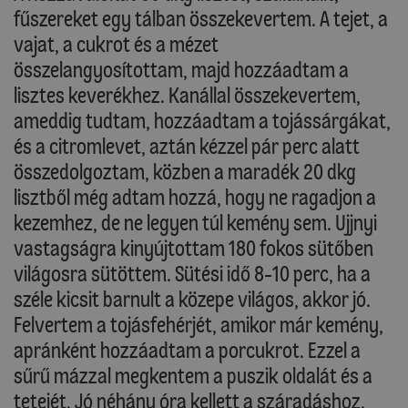
fűszereket egy tálban összekevertem. A tejet, a
vajat, a cukrot és a mézet
összelangyosítottam, majd hozzáadtam a
lisztes keverékhez. Kanállal összekevertem,
ameddig tudtam, hozzáadtam a tojássárgákat,
és a citromlevet, aztán kézzel pár perc alatt
összedolgoztam, közben a maradék 20 dkg
lisztből még adtam hozzá, hogy ne ragadjon a
kezemhez, de ne legyen túl kemény sem. Ujjnyi
vastagságra kinyújtottam 180 fokos sütőben
világosra sütöttem. Sütési idő 8-10 perc, ha a
széle kicsit barnult a közepe világos, akkor jó.
Felvertem a tojásfehérjét, amikor már kemény,
apránként hozzáadtam a porcukrot. Ezzel a
sűrű mázzal megkentem a puszik oldalát és a
tetejét. Jó néhány óra kellett a száradáshoz.