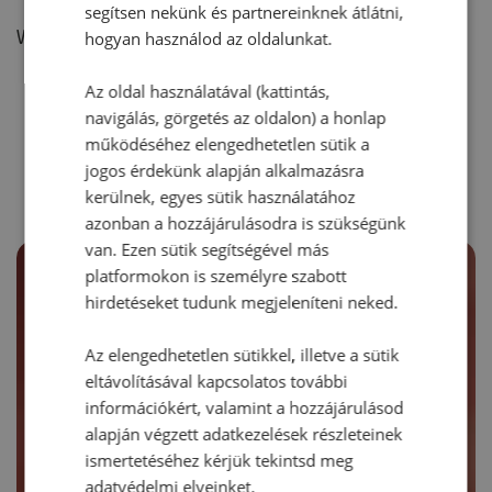
segítsen nekünk és partnereinknek átlátni,
Vélemény írásához, kérjük,
jelentkezz be!
hogyan használod az oldalunkat.
Az oldal használatával (kattintás,
navigálás, görgetés az oldalon) a honlap
RECEPTAJÁNLÓ
működéséhez elengedhetetlen sütik a
jogos érdekünk alapján alkalmazásra
kerülnek, egyes sütik használatához
azonban a hozzájárulásodra is szükségünk
van. Ezen sütik segítségével más
platformokon is személyre szabott
hirdetéseket tudunk megjeleníteni neked.
Az elengedhetetlen sütikkel, illetve a sütik
eltávolításával kapcsolatos további
információkért, valamint a hozzájárulásod
alapján végzett adatkezelések részleteinek
ismertetéséhez kérjük tekintsd meg
adatvédelmi elveinket.