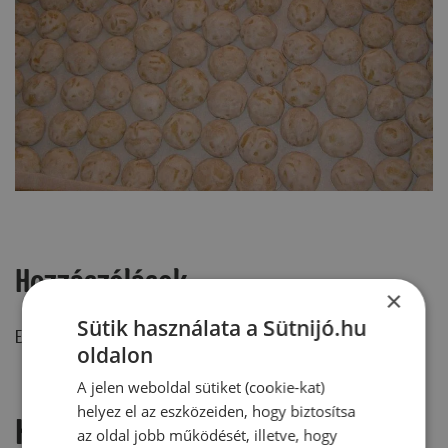
Hozzászólások
×
Sütik használata a Sütnijó.hu
Ehhez a recepthez még nem érkezett hozzászólás.
oldalon
A jelen weboldal sütiket (cookie-kat)
helyez el az eszközeiden, hogy biztosítsa
Hozzászólás írása
az oldal jobb működését, illetve, hogy