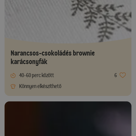
Narancsos-csokoládés brownie
karácsonyfák
40-60 perc között
6
Könnyen elkészíthető