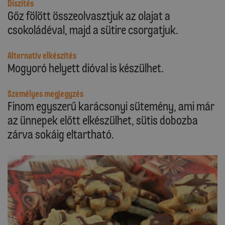
Díszítés
Gőz fölött összeolvasztjuk az olajat a
csokoládéval, majd a sütire csorgatjuk.
Alternatív elkészítés
Mogyoró helyett dióval is készülhet.
Személyes megjegyzés
Finom egyszerű karácsonyi sütemény, ami már
az ünnepek előtt elkészülhet, sütis dobozba
zárva sokáig eltartható.