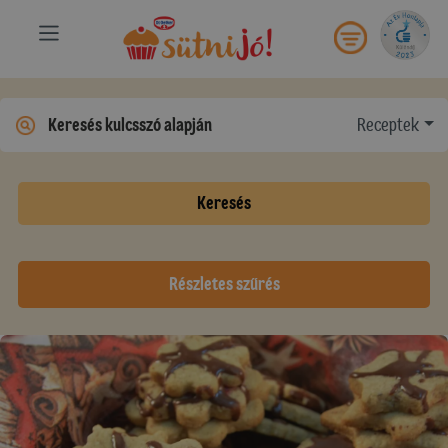
Receptek
Keresés
Részletes szűrés