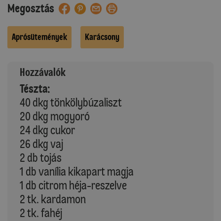
Megosztás
Aprósütemények
Karácsony
Hozzávalók
Tészta:
40 dkg tönkölybúzaliszt
20 dkg mogyoró
24 dkg cukor
26 dkg vaj
2 db tojás
1 db vanília kikapart magja
1 db citrom héja-reszelve
2 tk. kardamon
2 tk. fahéj