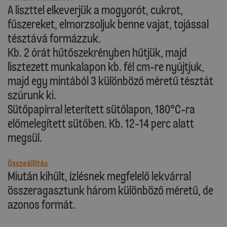
A liszttel elkeverjük a mogyorót, cukrot,
fűszereket, elmorzsoljuk benne vajat, tojással
tésztává formázzuk.
Kb. 2 órát hűtőszekrényben hűtjük, majd
lisztezett munkalapon kb. fél cm-re nyújtjuk,
majd egy mintából 3 különböző méretű tésztát
szúrunk ki.
Sütőpapírral leterített sütőlapon, 180°C-ra
előmelegített sütőben. Kb. 12-14 perc alatt
megsül.
Összeállítás
Miután kihűlt, ízlésnek megfelelő lekvárral
összeragasztunk három különböző méretű, de
azonos formát.