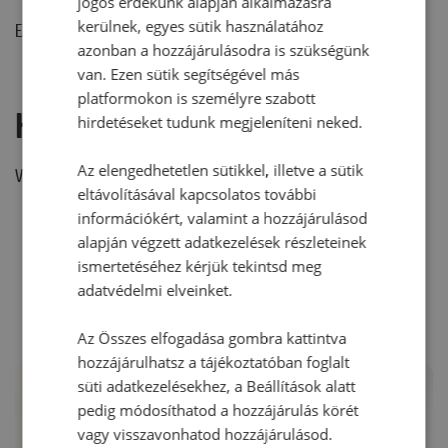
jogos érdekünk alapján alkalmazásra
kerülnek, egyes sütik használatához
Ehhez a recepthez még nem érkezett hozzászólás.
azonban a hozzájárulásodra is szükségünk
van. Ezen sütik segítségével más
platformokon is személyre szabott
Hozzászólás írása
hirdetéseket tudunk megjeleníteni neked.
Az elengedhetetlen sütikkel, illetve a sütik
Vélemény írásához, kérjük,
jelentkezz be!
eltávolításával kapcsolatos további
információkért, valamint a hozzájárulásod
alapján végzett adatkezelések részleteinek
RECEPTAJÁNLÓ
ismertetéséhez kérjük tekintsd meg
adatvédelmi elveinket.
Az Összes elfogadása gombra kattintva
hozzájárulhatsz a tájékoztatóban foglalt
süti adatkezelésekhez, a Beállítások alatt
pedig módosíthatod a hozzájárulás körét
vagy visszavonhatod hozzájárulásod.