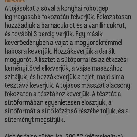
Elkészítés
A tojásokat a sóval a konyhai robotgép
legmagasabb fokozatán felverjük. Fokozatosan
hozzáadjuk a barnacukrot és a vanillincukrot,
és további 3 percig verjük. Egy másik
keverőedényben a vajat a mogyorókrémmel
habosra keverjük. Hozzákeverjük a darált
mogyorót. A lisztet a sütőporral és az étkezési
keményítővel elkeverjük, a vajas masszához
szitáljuk, és hozzákeverjük a tejet, majd sima
tésztává keverjük. A tojásos masszát alacsony
fokozaton a tésztához keverjük. A tésztát a
sütőformában egyenletesen elosztjuk, a
sütőformát a sütő középső részébe toljuk, és a
süteményt megsütjük.
Alsó és felső sütés: kb. 200 °C (előmelegítve)