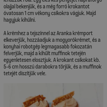
olajjal bekenjük, és a még forró krokantot
óvatosan 1 cm vékony csíkokra vágjuk. Majd
hagyjuk kihűlni.
A krémhez a tejszínnel az Aranka krémport
elkeverjük, hozzáadjuk a mogyorókrémet, és a
konyhai robotgép legmagasabb fokozatán
felverjük, majd a kihűlt muffinok tetején
egyenletesen elosztjuk. A krokant csíkokat kb.
5-6 cm hosszú darabokra törjük, és a muffinok
tetejét díszítjük vele.