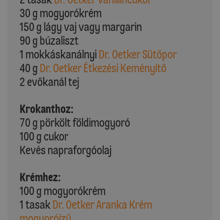
30 g mogyorókrém
150 g lágy vaj vagy margarin
90 g búzaliszt
1 mokkáskanálnyi
Dr. Oetker Sütőpor
40 g
Dr. Oetker Étkezési Keményítő
2 evőkanál tej
Krokanthoz:
70 g pörkölt földimogyoró
100 g cukor
Kevés napraforgóolaj
Krémhez:
100 g mogyorókrém
1 tasak
Dr. Oetker Aranka Krém
mogyoróízű