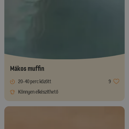
Mákos muffin
20-40 perc között
9
Könnyen elkészíthető