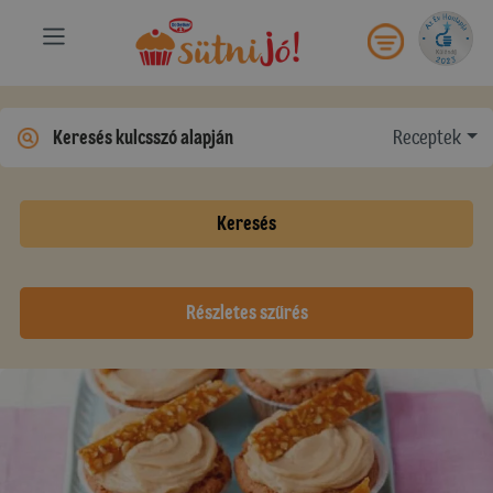
Receptek
Keresés
Részletes szűrés