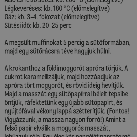
Légkeveréses: kb. 180 °C (előmelegítve)
Gáz: kb. 3-4. fokozat (előmelegítve)
Sütési idő: kb. 20-25 perc
A megsült muffinokat 5 percig a sütőformában,
majd egy sütőrácsra téve hagyjuk hűlni.
A krokanthoz a földimogyorót apróra törjük. A
cukrot karamellizáljuk, majd hozzáadjuk az
apróra tört mogyorót, és rövid ideig hevítjük.
Majd a masszát egy sütőpapírral bélelt tepsibe
öntjük, ráfektetünk egy újabb sütőpapírt, és
nyújtófával vékony lappá szétterítjük. (Fontos!
Vigyázzunk, a massza nagyon forró!) Amint a
felső papír elválik a mogyorós masszát,
lehúzzuk róla. Egy éles kés pengéjét napraforgó