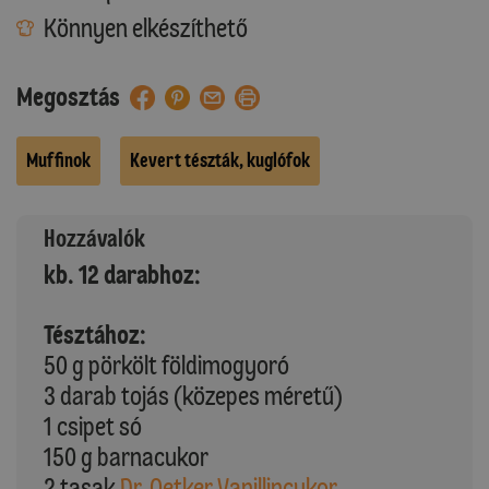
Könnyen elkészíthető
Megosztás
Muffinok
Kevert tészták, kuglófok
Hozzávalók
kb. 12 darabhoz:
Tésztához:
50 g pörkölt földimogyoró
3 darab tojás (közepes méretű)
1 csipet só
150 g barnacukor
2 tasak
Dr. Oetker Vanillincukor