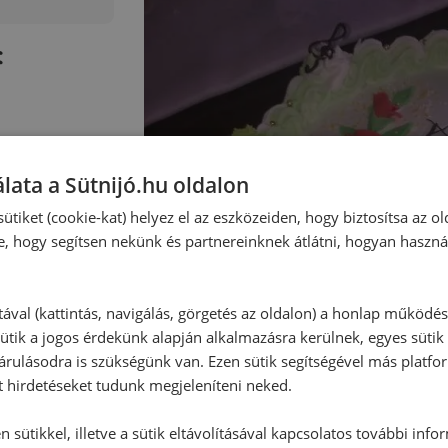
:
lata a Sütnijó.hu oldalon
ütiket (cookie-kat) helyez el az eszközeiden, hogy biztosítsa az ol
e, hogy segítsen nekünk és partnereinknek átlátni, hogyan haszná
tával (kattintás, navigálás, görgetés az oldalon) a honlap működé
ütik a jogos érdekünk alapján alkalmazásra kerülnek, egyes sütik
rulásodra is szükségünk van. Ezen sütik segítségével más platfo
t hirdetéseket tudunk megjeleníteni neked.
 sütikkel, illetve a sütik eltávolításával kapcsolatos további info