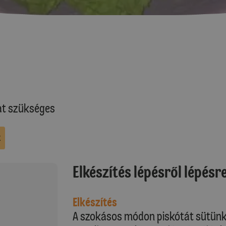
at szükséges
k
Elkészítés lépésről lépésr
Elkészítés
A szokásos módon piskótát sütünk