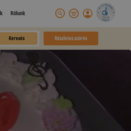
ek
Rólunk
Keresés
Részletes szűrés