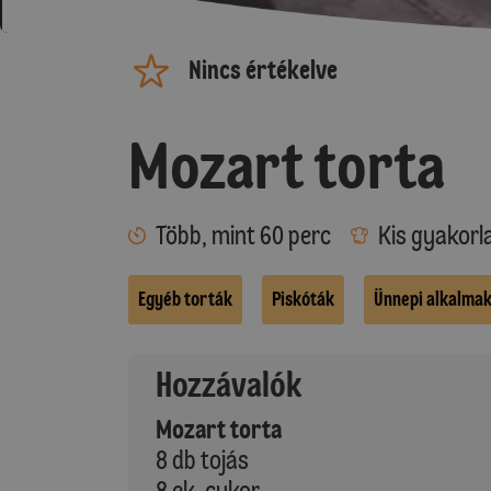
Nincs értékelve
Mozart torta
Több, mint 60 perc
Kis gyakorl
Egyéb torták
Piskóták
Ünnepi alkalma
Hozzávalók
Mozart torta
8 db tojás
8 ek. cukor