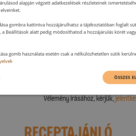
árulásod alapján végzett adatkezelések részleteinek ismertetéséh
elveinket.
ása gombra kattintva hozzájárulhatsz a tájékoztatóban foglalt süt
Hozzászólások
 a Beállítások alatt pedig módosíthatod a hozzájárulás körét vag
Ehhez a recepthez még nem érkeze
tása gomb használata esetén csak a nélkülözhetetlen sütik kerüln
yelvek
K
ÖSSZES 
Hozzászólás írása
Vélemény írásához, kérjük,
jelentke
RECEPTAJÁNLÓ