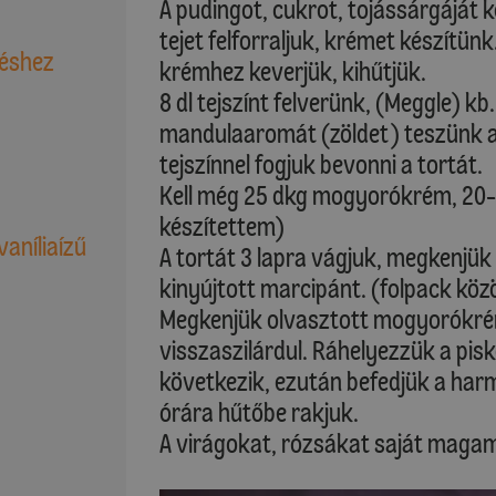
A pudingot, cukrot, tojássárgáját k
tejet felforraljuk, krémet készítünk
téshez
krémhez keverjük, kihűtjük.
8 dl tejszínt felverünk, (Meggle) kb.
mandulaaromát (zöldet) teszünk 
tejszínnel fogjuk bevonni a tortát.
Kell még 25 dkg mogyorókrém, 20
készítettem)
vaníliaízű
A tortát 3 lapra vágjuk, megkenjü
kinyújtott marcipánt. (folpack köz
Megkenjük olvasztott mogyorókré
visszaszilárdul. Ráhelyezzük a pis
következik, ezután befedjük a harma
órára hűtőbe rakjuk.
A virágokat, rózsákat saját magam