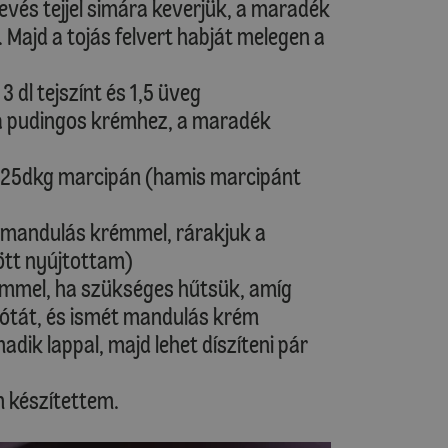
evés tejjel simára keverjük, a maradék
. Majd a tojás felvert habját melegen a
 3 dl tejszínt és 1,5 üveg
a pudingos krémhez, a maradék
-25dkg marcipán (hamis marcipánt
k mandulás krémmel, rárakjuk a
ött nyújtottam)
mmel, ha szükséges hűtsük, amíg
kótát, és ismét mandulás krém
dik lappal, majd lehet díszíteni pár
 készítettem.