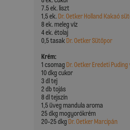
7.5 ek. liszt
1,5 ek.
Dr. Oetker Holland Kakaó sü
8 ek. meleg víz
4 ek. étolaj
0,5 tasak
Dr. Oetker Sütőpor
Krém:
1 csomag
Dr. Oetker Eredeti Puding 
10 dkg cukor
3 dl tej
2 db tojás
8 dl tejszín
1,5 üveg mandula aroma
25 dkg mogyorókrém
20-25 dkg
Dr. Oetker Marcipán