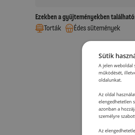
Ezekben a gyűjteményekben található
Torták
Édes sütemények
Sütik haszná
A jelen weboldal s
működését, illetv
oldalunkat.
Az oldal használa
elengedhetetlen s
azonban a hozzájá
személyre szabot
Az elengedhetetlen