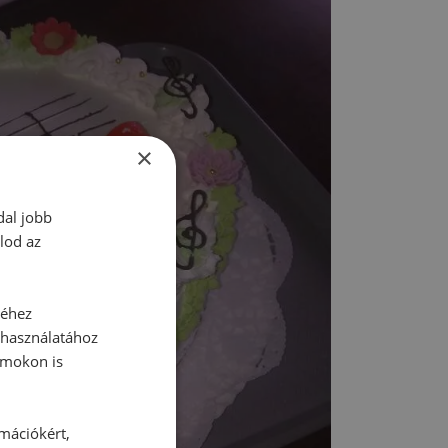
×
dal jobb
lod az
séhez
 használatához
rmokon is
rmációkért,