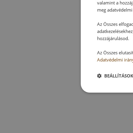
valamint a hozzáj
meg adatvédelmi 
Az Összes elfogad
adatkezelésekhez,
hozzájárulásod.
Az Összes elutasí
Adatvédelmi irán
BEÁLLÍTÁSO