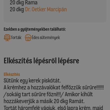
20 dkg Rama
20 dkg
Dr. Oetker Marcipán
Ezekben a gyűjteményekben található:
Torták
Édes sütemények
Elkészítés lépésről lépésre
Elkészítés
Sütünk egy kerek piskótát.
A krémhez a hozzávalókat felfőzzük sűrűre!!!!!!
/sokáig tart sűrűre főzni!!!/ Amikor kihűlt
hozzákeverjük a másik 20 dkg Ramát.
Tortát háromfelé vágjuk, első lapra krém, majd