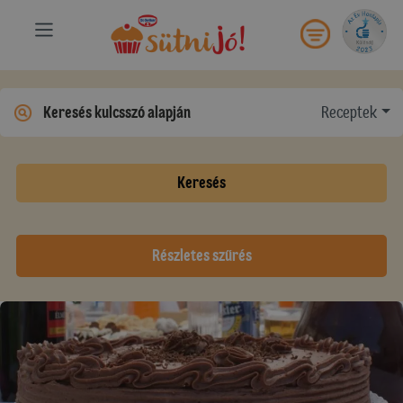
Receptek
Keresés
Részletes szűrés