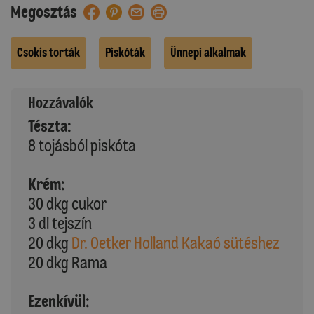
Megosztás
Csokis torták
Piskóták
Ünnepi alkalmak
Hozzávalók
Tészta:
8 tojásból piskóta
Krém:
30 dkg cukor
3 dl tejszín
20 dkg
Dr. Oetker Holland Kakaó sütéshez
20 dkg Rama
Ezenkívül: