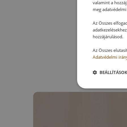
valamint a hozzáj
meg adatvédelmi 
Az Összes elfogad
adatkezelésekhez,
hozzájárulásod.
Az Összes elutasí
Adatvédelmi irán
BEÁLLÍTÁSO