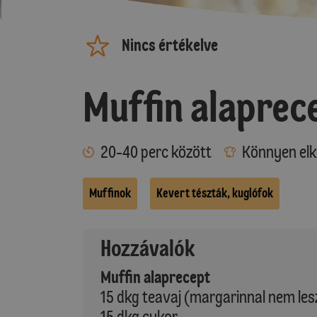
Nincs értékelve
Muffin alaprec
20-40 perc között
Könnyen elk
Muffinok
Kevert tészták, kuglófok
Hozzávalók
Muffin alaprecept
15 dkg teavaj (margarinnal nem lesz
15 dkg cukor