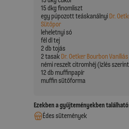
15 dkg finomliszt
egy púpozott teáskanálnyi
Dr. Oetk
Sütőpor
leheletnyi só
fél dl tej
2 db tojás
2 tasak
Dr. Oetker Bourbon Vaníliás
némi reszelt citromhéj (ízlés szerin
12 db muffinpapír
muffin sütőforma
Ezekben a gyűjteményekben található
Édes sütemények