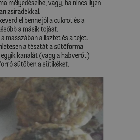
ma mélyedéseibe, vagy, ha nincs ilyen
an zsiradékkal.
keverd el benne jól a cukrot és a
 később a másik tojást.
a masszában a lisztet és a tejet.
enletesen a tésztát a sütőforma
p egyik kanalát (vagy a habverőt)
orró sütőben a sütikéket.