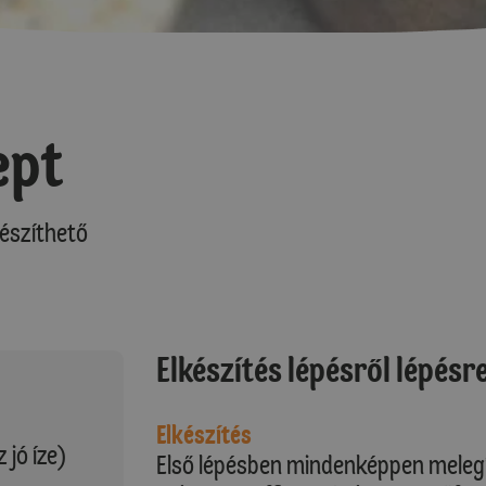
ept
észíthető
Elkészítés lépésről lépésr
Elkészítés
 jó íze)
Első lépésben mindenképpen melegít