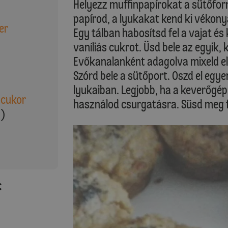
Helyezz muffinpapírokat a sütőfor
papírod, a lyukakat kend ki vékony
er
Egy tálban habosítsd fel a vajat és 
vaníliás cukrot. Üsd bele az egyik,
Evőkanalanként adagolva mixeld el 
Szórd bele a sütőport. Oszd el egy
lyukaiban. Legjobb, ha a keverőgé
 cukor
használod csurgatásra. Süsd meg f
t)
: