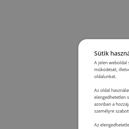
Sütik haszná
A jelen weboldal s
működését, illetv
oldalunkat.
Az oldal használa
elengedhetetlen s
azonban a hozzájá
személyre szabot
Az elengedhetetlen