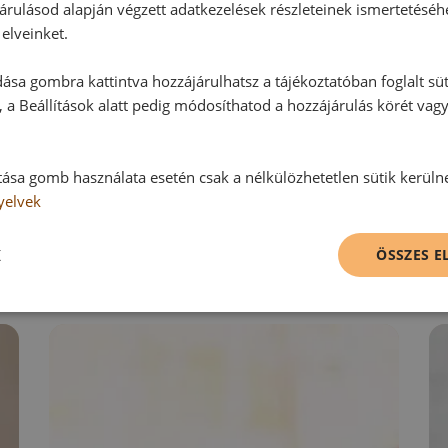
árulásod alapján végzett adatkezelések részleteinek ismertetéséh
elveinket.
Hozzászólás írása
ása gombra kattintva hozzájárulhatsz a tájékoztatóban foglalt süt
 a Beállítások alatt pedig módosíthatod a hozzájárulás körét vag
Vélemény írásához, kérjük,
jelentke
tása gomb használata esetén csak a nélkülözhetetlen sütik kerüln
yelvek
RECEPTAJÁNLÓ
K
ÖSSZES 