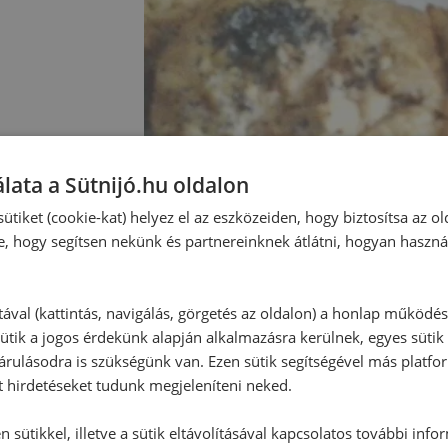
lata a Sütnijó.hu oldalon
ütiket (cookie-kat) helyez el az eszközeiden, hogy biztosítsa az ol
e, hogy segítsen nekünk és partnereinknek átlátni, hogyan haszná
tával (kattintás, navigálás, görgetés az oldalon) a honlap működé
ütik a jogos érdekünk alapján alkalmazásra kerülnek, egyes sütik
Hozzászólások
rulásodra is szükségünk van. Ezen sütik segítségével más platfo
t hirdetéseket tudunk megjeleníteni neked.
Ehhez a recepthez még nem érkeze
 sütikkel, illetve a sütik eltávolításával kapcsolatos további info