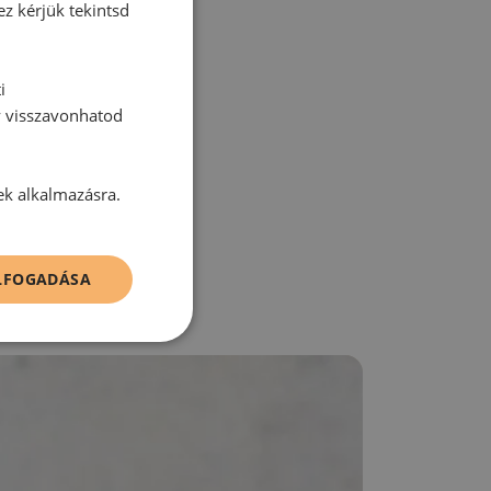
ez kérjük tekintsd
i
y visszavonhatod
zz be!
ek alkalmazásra.
ELFOGADÁSA