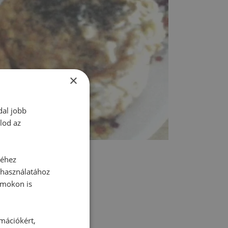
×
dal jobb
lod az
séhez
 használatához
rmokon is
tt hozzászólás.
rmációkért,