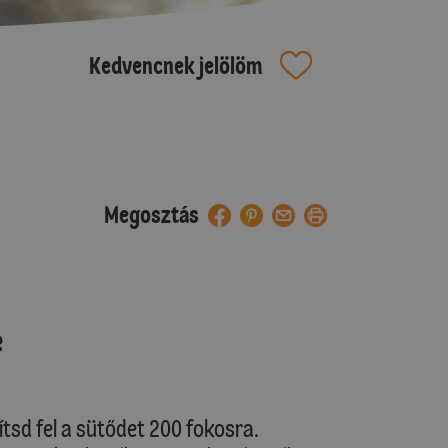
Kedvencnek jelölöm
Megosztás
e
sd fel a sütődet 200 fokosra.