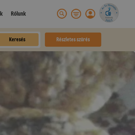
ek
Rólunk
Keresés
Részletes szűrés