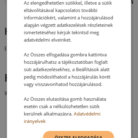
Az elengedhetetlen sütikkel, illetve a sütik
eltávolításával kapcsolatos további
információkért, valamint a hozzájárulásod
alapján végzett adatkezelések részleteinek
Hozzászólások
ismertetéséhez kérjük tekintsd meg
adatvédelmi elveinket.
Ehhez a recepthez még nem érkezett hozzászólás.
Az Összes elfogadása gombra kattintva
hozzájárulhatsz a tájékoztatóban foglalt
süti adatkezelésekhez, a Beállítások alatt
Hozzászólás írása
pedig módosíthatod a hozzájárulás körét
vagy visszavonhatod hozzájárulásod.
Vélemény írásához, kérjük,
jelentkezz be!
Az Összes elutasítása gomb használata
esetén csak a nélkülözhetetlen sütik
kerülnek alkalmazásra.
Adatvédelmi
RECEPTAJÁNLÓ
irányelvek
ÖSSZES ELFOGADÁSA