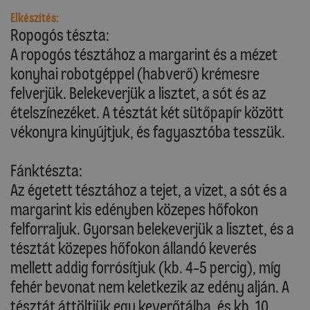
Elkészítés:
Ropogós tészta:
A ropogós tésztához a margarint és a mézet
konyhai robotgéppel (habverő) krémesre
felverjük. Belekeverjük a lisztet, a sót és az
ételszínezéket. A tésztát két sütőpapír között
vékonyra kinyújtjuk, és fagyasztóba tesszük.
Fánktészta:
Az égetett tésztához a tejet, a vizet, a sót és a
margarint kis edényben közepes hőfokon
felforraljuk. Gyorsan belekeverjük a lisztet, és a
tésztát közepes hőfokon állandó keverés
mellett addig forrósítjuk (kb. 4-5 percig), míg
fehér bevonat nem keletkezik az edény alján. A
tésztát áttöltjük egy keverőtálba, és kb. 10