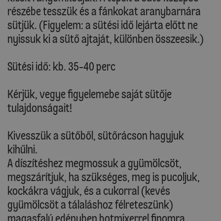
részébe tesszük és a fánkokat aranybarnára
sütjük. (Figyelem: a sütési idő lejárta előtt ne
nyissuk ki a sütő ajtaját, különben összeesik.)
Sütési idő: kb. 35-40 perc
Kérjük, vegye figyelemebe saját sütője
tulajdonságait!
Kivesszük a sütőből, sütőrácson hagyjuk
kihűlni.
A díszítéshez megmossuk a gyümölcsöt,
megszárítjuk, ha szükséges, meg is pucoljuk,
kockákra vágjuk, és a cukorral (kevés
gyümölcsöt a tálaláshoz félreteszünk)
magasfalú edényben botmixerrel finomra