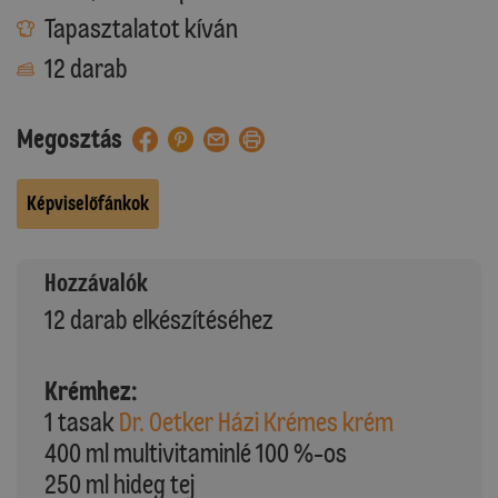
Tapasztalatot kíván
12 darab
Megosztás
Képviselőfánkok
Hozzávalók
12 darab elkészítéséhez
Krémhez:
1 tasak
Dr. Oetker Házi Krémes krém
400 ml multivitaminlé 100 %-os
250 ml hideg tej