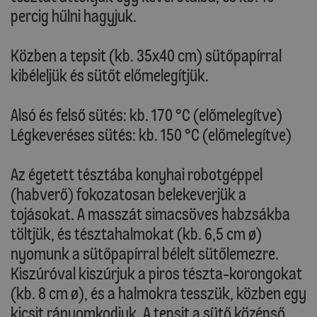
percig hűlni hagyjuk.
Közben a tepsit (kb. 35x40 cm) sütőpapírral
kibéleljük és sütőt előmelegítjük.
Alsó és felső sütés: kb. 170 °C (előmelegítve)
Légkeveréses sütés: kb. 150 °C (előmelegítve)
Az égetett tésztába konyhai robotgéppel
(habverő) fokozatosan belekeverjük a
tojásokat. A masszát simacsöves habzsákba
töltjük, és tésztahalmokat (kb. 6,5 cm ø)
nyomunk a sütőpapírral bélelt sütőlemezre.
Kiszúróval kiszúrjuk a piros tészta-korongokat
(kb. 8 cm ø), és a halmokra tesszük, közben egy
kicsit rányomkodjuk. A tepsit a sütő középső