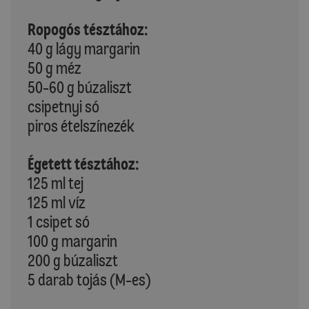
Ropogós tésztához:
40 g lágy margarin
50 g méz
50-60 g búzaliszt
csipetnyi só
piros ételszínezék
Égetett tésztához:
125 ml tej
125 ml víz
1 csipet só
100 g margarin
200 g búzaliszt
5 darab tojás (M-es)