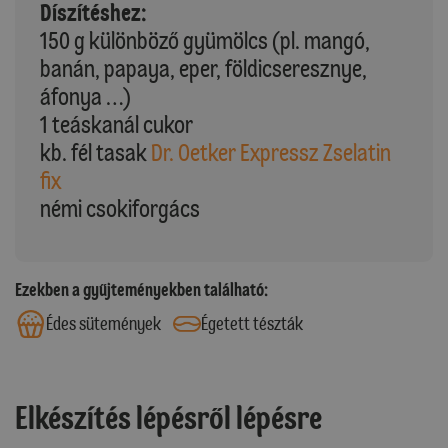
Díszítéshez:
150 g különböző gyümölcs (pl. mangó,
banán, papaya, eper, földicseresznye,
áfonya …)
1 teáskanál cukor
kb. fél tasak
Dr. Oetker Expressz Zselatin
fix
némi csokiforgács
Ezekben a gyűjteményekben található:
Édes sütemények
Égetett tészták
Elkészítés lépésről lépésre