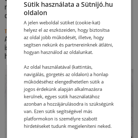
Sütik használata a Sütnijó.hu
maradék gyümölccsel és csokiforgáccsal
oldalon
díszítjük, és tálalásig hideg helyre tesszük.
A jelen weboldal sütiket (cookie-kat)
helyez el az eszközeiden, hogy biztosítsa
Tipp:
az oldal jobb működését, illetve, hogy
A sütemény nagyon finom narancsos krémmel
segítsen nekünk és partnereinknek átlátni,
is. Ehhez használjunk a krémhez multivitamin
hogyan használod az oldalunkat.
helyett 100 %-os narancslevet.
Az oldal használatával (kattintás,
navigálás, görgetés az oldalon) a honlap
működéséhez elengedhetetlen sütik a
jogos érdekünk alapján alkalmazásra
kerülnek, egyes sütik használatához
azonban a hozzájárulásodra is szükségünk
van. Ezen sütik segítségével más
platformokon is személyre szabott
hirdetéseket tudunk megjeleníteni neked.