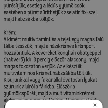
pürésítjük, esetleg a lédús gyümölcsök
esetében a pürét sűríthetjük zselatin fix-szel,
majd habzsákba töltjük.
Krém:
A kimért multivitamint és a tejet egy magas falú
tálba tesszük, majd a házikrémes krémport
hozzáöntjük. A keveréket konyhai robotgéppel
(habverő) kb. 3 percig először alacsony, majd
magas fokozaton verjük. Az elkészült
multivitaminos krémet habzsákba töltjük.
Kisujjunkkal vagy fakanállal óvatosan lyukat
szúrunk alulról a fánkba. Először a
gyümölcspürét, majd a multivitaminkrémet
alulról belenyomjuk a fánkba. Mindegyik fánk
×
tetejére nyomunk egy-egy kis krémet. A