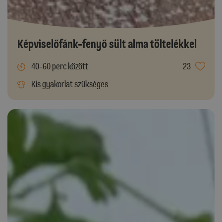
Képviselőfánk-fenyő sült alma töltelékkel
40-60 perc között
23
Kis gyakorlat szükséges