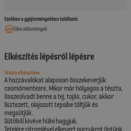
Ezekben a gyűjteményekben található:
Édes sütemények
Elkészítés lépésről lépésre
Tészta elkészítése
A hozzávalókat alaposan összekeverjük
csomómentesre. Mikor már hólyagos a tészta,
összeolvadt benne a tej, tojás, cukor, akkor
lisztezett, olajozott tepsibe töltjük és
megsütjük.
Sütőből kivéve hülni hagyjuk.
Tetejére citromlével elkevert porcukrot öntünk.