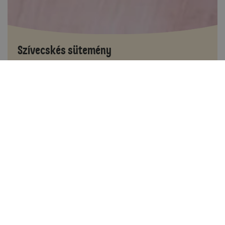
Szívecskés sütemény
Több, mint 60 perc
25
Kis gyakorlat szükséges