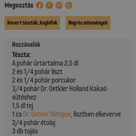
Megosztás
Kevert tészták, kuglófok
Bögrés sütemények
Hozzávalók
Tészta:
A pohár űrtartalma 2,5 dl
2 és 1/4 pohár liszt
2 és 1/4 pohár porcukor
3/4 pohár Dr. Oetkler Holland Kakaó
sütéshez
1,5 dl tej
1 cs
Dr. Oetker Sütőpor
, lisztben elkeverve
3/4 pohár étolaj
3 db tojás