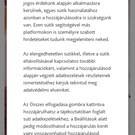
jogos érdekünk alapján alkalmazásra
kerülnek, egyes sütik használatához
azonban a hozzájárulásodra is szükségünk
van. Ezen sütik segítségével más
platformokon is személyre szabott
hirdetéseket tudunk megjeleníteni neked.
Az elengedhetetlen sütikkel, illetve a sütik
eltávolításával kapcsolatos további
információkért, valamint a hozzájárulásod
alapján végzett adatkezelések részleteinek
ismertetéséhez kérjük tekintsd meg
adatvédelmi elveinket.
Az Összes elfogadása gombra kattintva
hozzájárulhatsz a tájékoztatóban foglalt
süti adatkezelésekhez, a Beállítások alatt
pedig módosíthatod a hozzájárulás körét
vagy visszavonhatod hozzájárulásod.