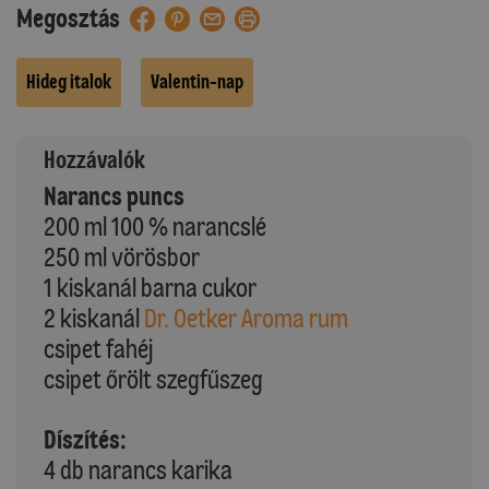
Megosztás
Hideg italok
Valentin-nap
Hozzávalók
Narancs puncs
200 ml 100 % narancslé
250 ml vörösbor
1 kiskanál barna cukor
2 kiskanál
Dr. Oetker Aroma rum
csipet fahéj
csipet őrölt szegfűszeg
Díszítés:
4 db narancs karika