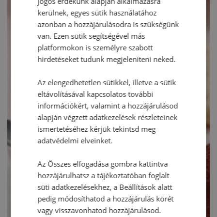
jogos érdekünk alapján alkalmazásra
kerülnek, egyes sütik használatához
azonban a hozzájárulásodra is szükségünk
van. Ezen sütik segítségével más
platformokon is személyre szabott
hirdetéseket tudunk megjeleníteni neked.
Az elengedhetetlen sütikkel, illetve a sütik
eltávolításával kapcsolatos további
információkért, valamint a hozzájárulásod
alapján végzett adatkezelések részleteinek
ismertetéséhez kérjük tekintsd meg
adatvédelmi elveinket.
Az Összes elfogadása gombra kattintva
hozzájárulhatsz a tájékoztatóban foglalt
süti adatkezelésekhez, a Beállítások alatt
pedig módosíthatod a hozzájárulás körét
vagy visszavonhatod hozzájárulásod.