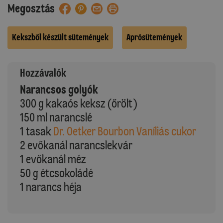
Megosztás
Kekszből készült sütemények
Aprósütemények
Hozzávalók
Narancsos golyók
300 g kakaós keksz (őrölt)
150 ml narancslé
1 tasak
Dr. Oetker Bourbon Vaníliás cukor
2 evőkanál narancslekvár
1 evőkanál méz
50 g étcsokoládé
1 narancs héja