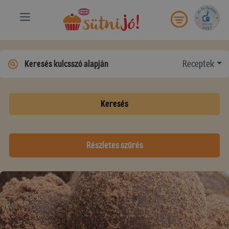
Receptek
Keresés
Részletes szűrés