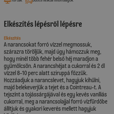
Elkészítés lépésről lépésre
Elkészítés
A narancsokat forró vízzel megmossuk,
szárazra töröljük, majd úgy hámozzuk meg,
hogy minél több fehér belső héj maradjon a
gyümölcsön. A narancshéjat a cukorral és 2 dl
vízzel 8-10 perc alatt sziruppá főzzük.
Hozzáadjuk a narancslevet, hagyjuk kihűlni,
majd belekeverjük a tejet és a Cointreau-t. A
tejszínt a tojássárgájával és egy kevés vaníliás
cukorral, meg a narancsolajjal forró vízfürdőbe
állítjuk és gyakori keverés mellett hagyjuk