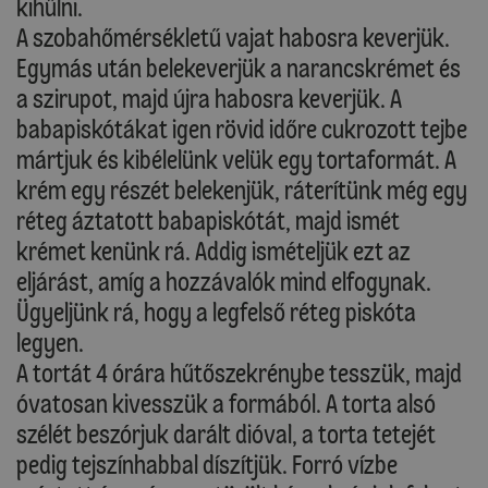
kihűlni.
A szobahőmérsékletű vajat habosra keverjük.
Egymás után belekeverjük a narancskrémet és
a szirupot, majd újra habosra keverjük. A
babapiskótákat igen rövid időre cukrozott tejbe
mártjuk és kibélelünk velük egy tortaformát. A
krém egy részét belekenjük, ráterítünk még egy
réteg áztatott babapiskótát, majd ismét
krémet kenünk rá. Addig ismételjük ezt az
eljárást, amíg a hozzávalók mind elfogynak.
Ügyeljünk rá, hogy a legfelső réteg piskóta
legyen.
A tortát 4 órára hűtőszekrénybe tesszük, majd
óvatosan kivesszük a formából. A torta alsó
szélét beszórjuk darált dióval, a torta tetejét
pedig tejszínhabbal díszítjük. Forró vízbe