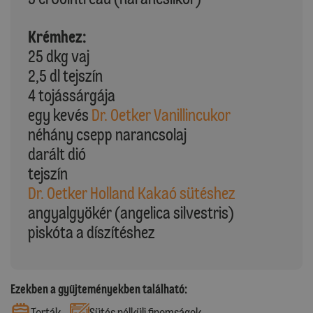
Krémhez:
25 dkg vaj
2,5 dl tejszín
4 tojássárgája
egy kevés
Dr. Oetker Vanillincukor
néhány csepp narancsolaj
darált dió
tejszín
Dr. Oetker Holland Kakaó sütéshez
angyalgyökér (angelica silvestris)
piskóta a díszítéshez
Ezekben a gyűjteményekben található:
Torták
Sütés nélküli finomságok