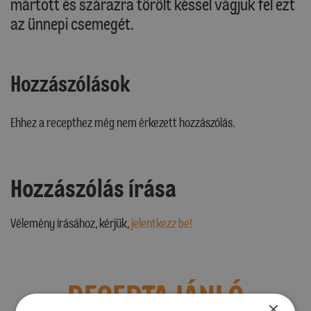
mártott és szárazra törölt késsel vágjuk fel ezt
az ünnepi csemegét.
Hozzászólások
Ehhez a recepthez még nem érkezett hozzászólás.
Hozzászólás írása
Vélemény írásához, kérjük,
jelentkezz be!
RECEPTAJÁNLÓ
×