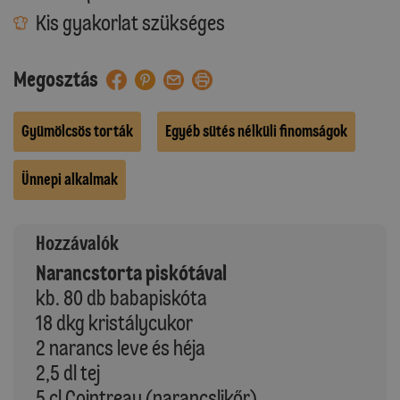
Kis gyakorlat szükséges
Megosztás
Gyümölcsös torták
Egyéb sütés nélküli finomságok
Ünnepi alkalmak
Hozzávalók
Narancstorta piskótával
kb. 80 db babapiskóta
18 dkg kristálycukor
2 narancs leve és héja
2,5 dl tej
5 cl Cointreau (narancslikőr)