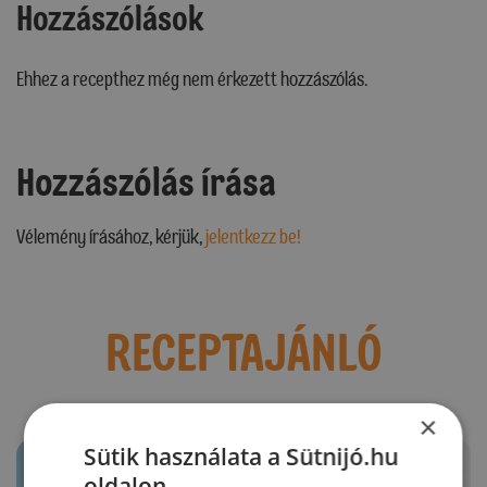
Hozzászólások
Ehhez a recepthez még nem érkezett hozzászólás.
Hozzászólás írása
Vélemény írásához, kérjük,
jelentkezz be!
RECEPTAJÁNLÓ
×
Sütik használata a Sütnijó.hu
oldalon