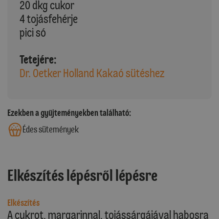
20 dkg cukor
4 tojásfehérje
pici só
Tetejére:
Dr. Oetker Holland Kakaó sütéshez
Ezekben a gyűjteményekben található:
Édes sütemények
Elkészítés lépésről lépésre
Elkészítés
A cukrot, margarinnal, tojássárgájával habosra