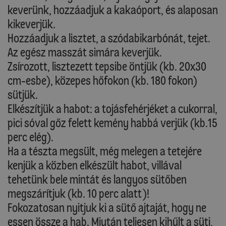
keverünk, hozzáadjuk a kakaóport, és alaposan
kikeverjük.
Hozzáadjuk a lisztet, a szódabikarbónát, tejet.
Az egész masszát simára keverjük.
Zsírozott, lisztezett tepsibe öntjük (kb. 20x30
cm-esbe), közepes hőfokon (kb. 180 fokon)
sütjük.
Elkészítjük a habot: a tojásfehérjéket a cukorral,
pici sóval gőz felett kemény habbá verjük (kb.15
perc elég).
Ha a tészta megsült, még melegen a tetejére
kenjük a közben elkészült habot, villával
tehetünk bele mintát és langyos sütőben
megszárítjuk (kb. 10 perc alatt)!
Fokozatosan nyitjuk ki a sütő ajtaját, hogy ne
essen össze a hab. Miután teljesen kihűlt a süti,