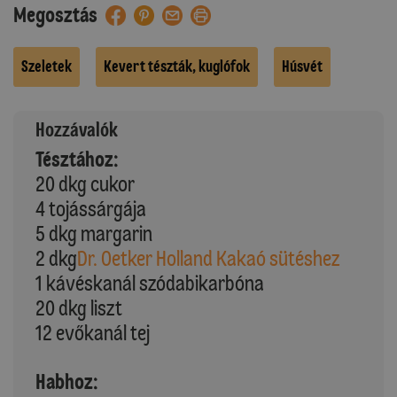
Megosztás
Szeletek
Kevert tészták, kuglófok
Húsvét
Hozzávalók
Tésztához:
20 dkg cukor
4 tojássárgája
5 dkg margarin
2 dkg
Dr. Oetker Holland Kakaó sütéshez
1 kávéskanál szódabikarbóna
20 dkg liszt
12 evőkanál tej
Habhoz: