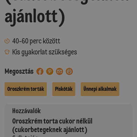
ajánlott)
40-60 perc között
Kis gyakorlat szükséges
Megosztás
Oroszkrém torták
Piskóták
Ünnepi alkalmak
Hozzávalók
Oroszkrém torta cukor nélkül
(cukorbetegeknek ajánlott)