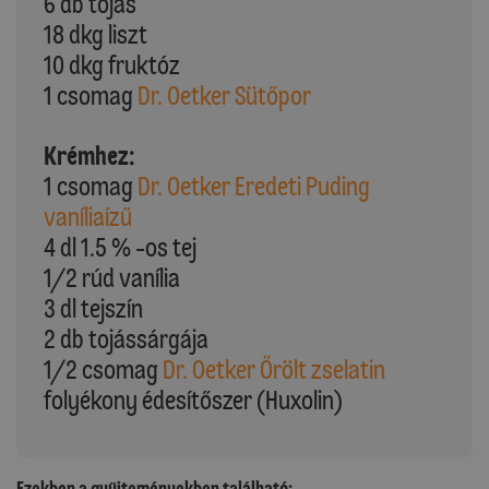
6 db tojás
18 dkg liszt
10 dkg fruktóz
1 csomag
Dr. Oetker Sütőpor
Krémhez:
1 csomag
Dr. Oetker Eredeti Puding
vaníliaízű
4 dl 1.5 % -os tej
1/2 rúd vanília
3 dl tejszín
2 db tojássárgája
1/2 csomag
Dr. Oetker Őrölt zselatin
folyékony édesítőszer (Huxolin)
Ezekben a gyűjteményekben található: