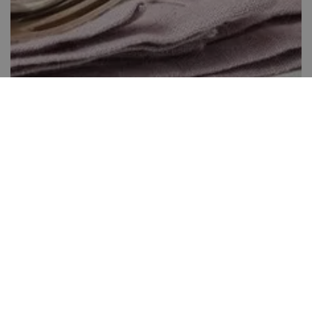
Joghurtos gyümölcstorta
Több, mint 60 perc
4
Kis gyakorlat szükséges