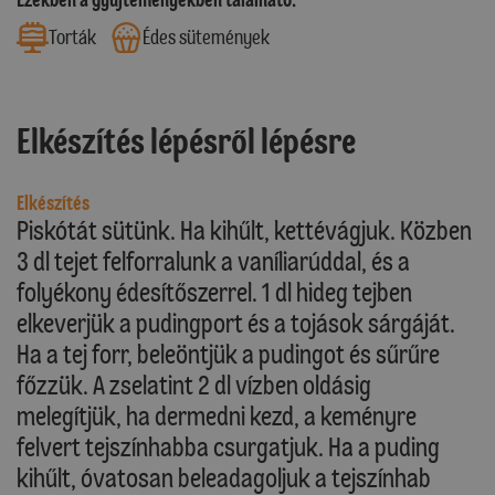
Torták
Édes sütemények
Elkészítés lépésről lépésre
Elkészítés
Piskótát sütünk. Ha kihűlt, kettévágjuk. Közben
3 dl tejet felforralunk a vaníliarúddal, és a
folyékony édesítőszerrel. 1 dl hideg tejben
elkeverjük a pudingport és a tojások sárgáját.
Ha a tej forr, beleöntjük a pudingot és sűrűre
főzzük. A zselatint 2 dl vízben oldásig
melegítjük, ha dermedni kezd, a keményre
felvert tejszínhabba csurgatjuk. Ha a puding
kihűlt, óvatosan beleadagoljuk a tejszínhab