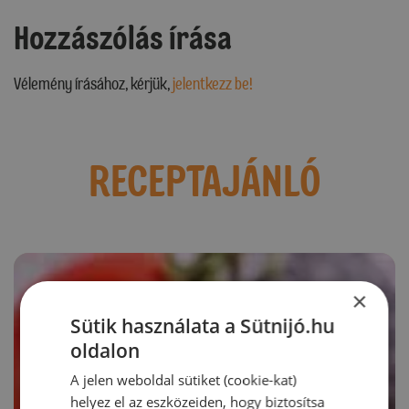
Hozzászólás írása
Vélemény írásához, kérjük,
jelentkezz be!
RECEPTAJÁNLÓ
×
Sütik használata a Sütnijó.hu
oldalon
A jelen weboldal sütiket (cookie-kat)
helyez el az eszközeiden, hogy biztosítsa