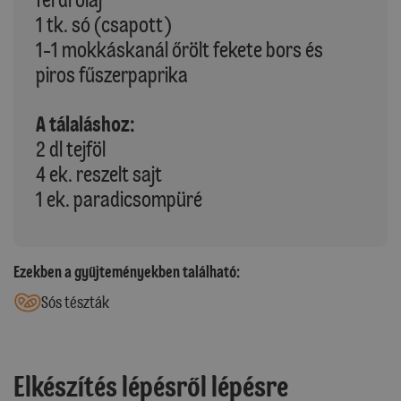
1 tk. só (csapott)
1-1 mokkáskanál őrölt fekete bors és
piros fűszerpaprika
A tálaláshoz:
2 dl tejföl
4 ek. reszelt sajt
1 ek. paradicsompüré
Ezekben a gyűjteményekben található:
Sós tészták
Elkészítés lépésről lépésre