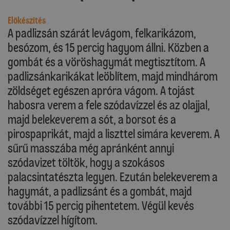
Előkészítés
A padlizsán szárát levágom, felkarikázom,
besózom, és 15 percig hagyom állni. Közben a
gombát és a vöröshagymát megtisztítom. A
padlizsánkarikákat leöblítem, majd mindhárom
zöldséget egészen apróra vágom. A tojást
habosra verem a fele szódavízzel és az olajjal,
majd belekeverem a sót, a borsot és a
pirospaprikát, majd a liszttel simára keverem. A
sűrű masszába még apránként annyi
szódavizet töltök, hogy a szokásos
palacsintatészta legyen. Ezután belekeverem a
hagymát, a padlizsánt és a gombát, majd
további 15 percig pihentetem. Végül kevés
szódavízzel hígítom.