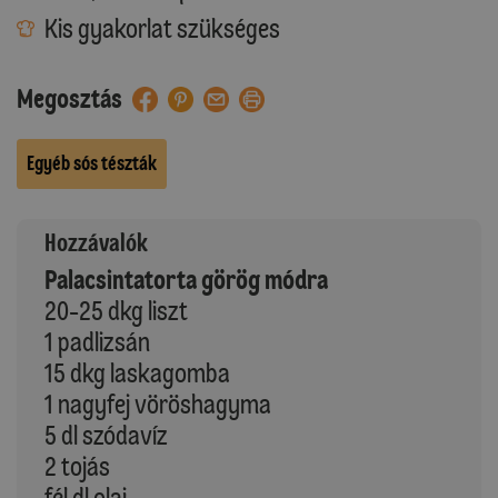
Kis gyakorlat szükséges
Megosztás
Egyéb sós tészták
Hozzávalók
Palacsintatorta görög módra
20-25 dkg liszt
1 padlizsán
15 dkg laskagomba
1 nagyfej vöröshagyma
5 dl szódavíz
2 tojás
fél dl olaj