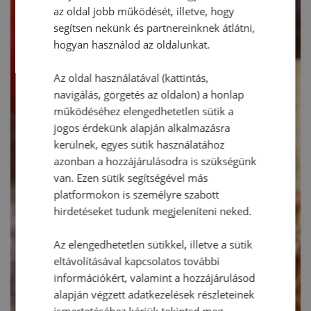
az oldal jobb működését, illetve, hogy
segítsen nekünk és partnereinknek átlátni,
hogyan használod az oldalunkat.
Az oldal használatával (kattintás,
navigálás, görgetés az oldalon) a honlap
működéséhez elengedhetetlen sütik a
jogos érdekünk alapján alkalmazásra
kerülnek, egyes sütik használatához
azonban a hozzájárulásodra is szükségünk
van. Ezen sütik segítségével más
platformokon is személyre szabott
hirdetéseket tudunk megjeleníteni neked.
Az elengedhetetlen sütikkel, illetve a sütik
eltávolításával kapcsolatos további
információkért, valamint a hozzájárulásod
alapján végzett adatkezelések részleteinek
ismertetéséhez kérjük tekintsd meg