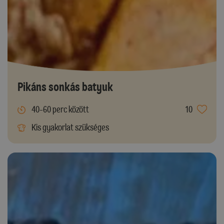
Pikáns sonkás batyuk
40-60 perc között
10
Kis gyakorlat szükséges