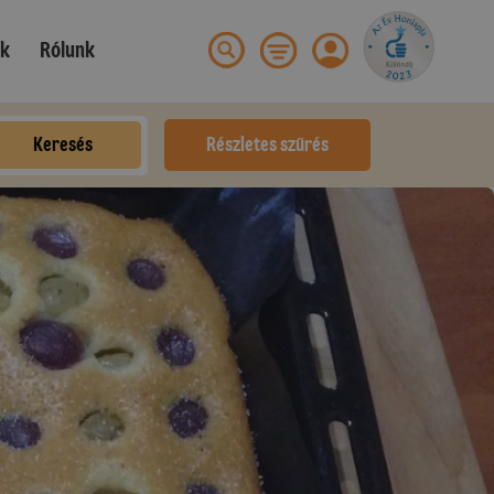
ek
Rólunk
Keresés
Részletes szűrés