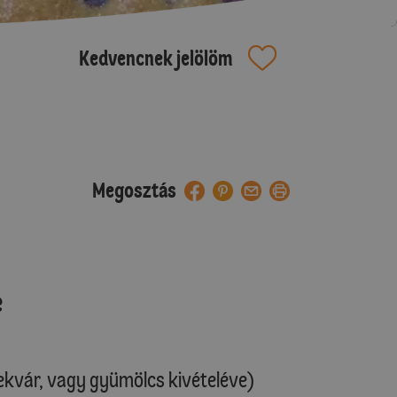
Kedvencnek jelölöm
Megosztás
e
lekvár, vagy gyümölcs kivételéve)