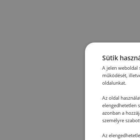
Sütik haszná
A jelen weboldal s
működését, illetv
oldalunkat.
Az oldal használa
elengedhetetlen s
azonban a hozzájá
személyre szabot
Az elengedhetetlen