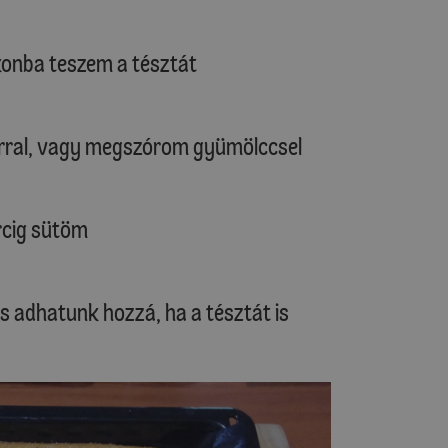
ikonba teszem a tésztát
árral, vagy megszórom gyümölccsel
ercig sütöm
is adhatunk hozzá, ha a tésztát is