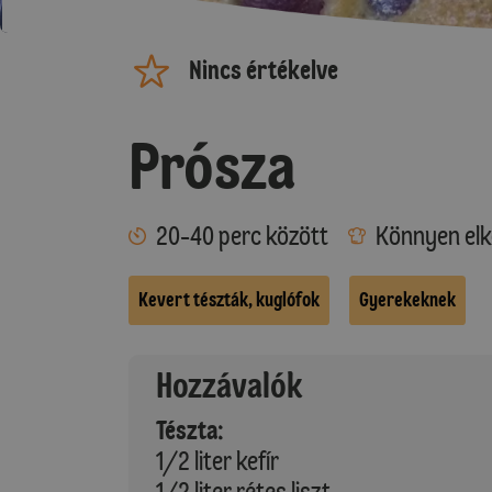
Nincs értékelve
Prósza
20-40 perc között
Könnyen elk
Kevert tészták, kuglófok
Gyerekeknek
Hozzávalók
Tészta:
1/2 liter kefír
1/2 liter rétes liszt