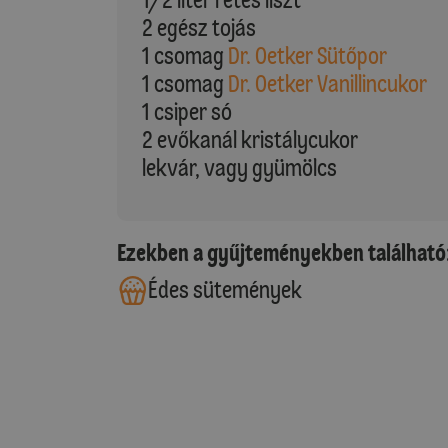
2 egész tojás
1 csomag
Dr. Oetker Sütőpor
1 csomag
Dr. Oetker Vanillincukor
1 csiper só
2 evőkanál kristálycukor
lekvár, vagy gyümölcs
Ezekben a gyűjteményekben található
Édes sütemények