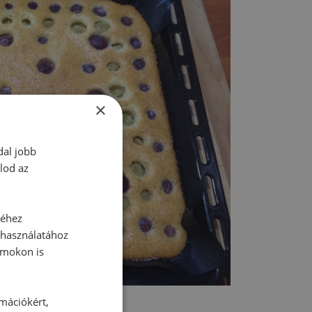
×
dal jobb
lod az
séhez
 használatához
rmokon is
rmációkért,