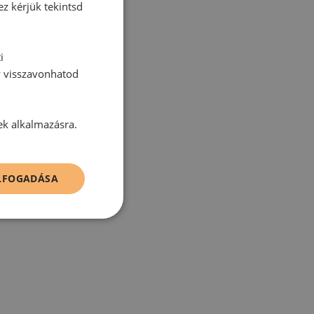
ez kérjük tekintsd
i
y visszavonhatod
tt hozzászólás.
ek alkalmazásra.
ELFOGADÁSA
zz be!