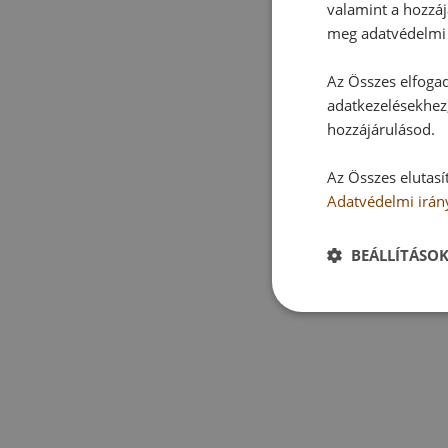
valamint a hozzáj
meg adatvédelmi 
Az Összes elfogad
adatkezelésekhez,
hozzájárulásod.
Az Összes elutasí
Adatvédelmi irán
BEÁLLÍTÁSO