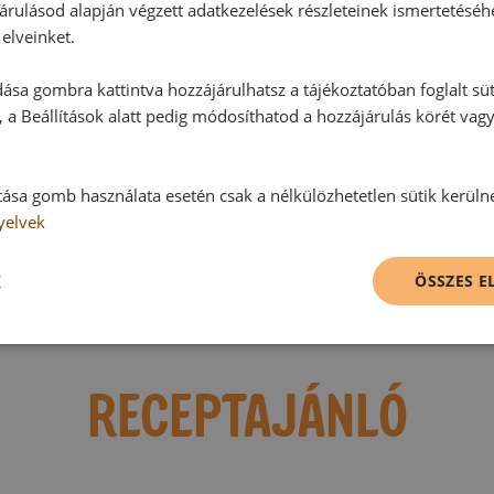
árulásod alapján végzett adatkezelések részleteinek ismertetéséh
elveinket.
Hozzászólások
ása gombra kattintva hozzájárulhatsz a tájékoztatóban foglalt süt
 a Beállítások alatt pedig módosíthatod a hozzájárulás körét vag
Ehhez a recepthez még nem érkeze
tása gomb használata esetén csak a nélkülözhetetlen sütik kerüln
Hozzászólás írása
yelvek
K
ÖSSZES 
Vélemény írásához, kérjük,
jelentke
RECEPTAJÁNLÓ