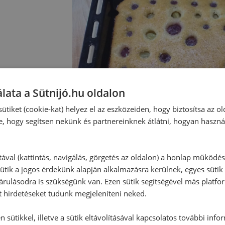
lata a Sütnijó.hu oldalon
ütiket (cookie-kat) helyez el az eszközeiden, hogy biztosítsa az ol
e, hogy segítsen nekünk és partnereinknek átlátni, hogyan haszná
tával (kattintás, navigálás, görgetés az oldalon) a honlap működé
ütik a jogos érdekünk alapján alkalmazásra kerülnek, egyes sütik
rulásodra is szükségünk van. Ezen sütik segítségével más platfo
t hirdetéseket tudunk megjeleníteni neked.
 sütikkel, illetve a sütik eltávolításával kapcsolatos további info