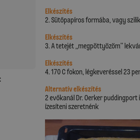
Elkészítés
2. Sütőpapíros formába, vagy szil
Elkészítés
3. A tetejét „megpöttyözöm” lekv
Elkészítés
4. 170 C fokon, légkeveréssel 23 p
:
Alternatív elkészítés
2 evőkanál Dr. Oerker puddingport 
ízesíteni szeretnénk