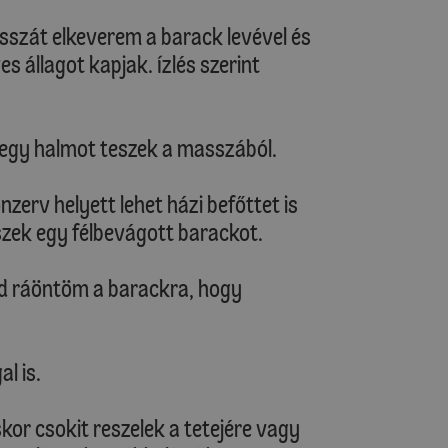
asszát elkeverem a barack levével és
 állagot kapjak. Ízlés szerint
l egy halmot teszek a masszából.
zerv helyett lehet házi befőttet is
szek egy félbevágott barackot.
ajd ráöntöm a barackra, hogy
al is.
skor csokit reszelek a tetejére vagy