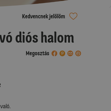
Kedvencnek jelölöm
vó diós halom
Megosztás
e
való.