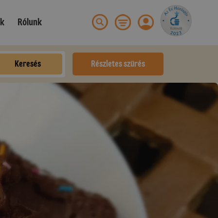
ek
Rólunk
Keresés
Részletes szűrés