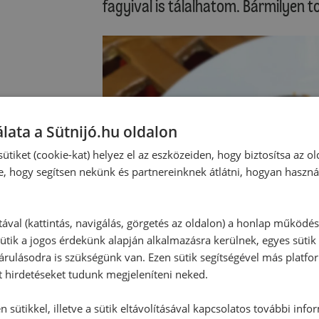
fagyival is tálalhatom. Bármilyen t
lata a Sütnijó.hu oldalon
ütiket (cookie-kat) helyez el az eszközeiden, hogy biztosítsa az ol
e, hogy segítsen nekünk és partnereinknek átlátni, hogyan haszná
tával (kattintás, navigálás, görgetés az oldalon) a honlap működé
ütik a jogos érdekünk alapján alkalmazásra kerülnek, egyes sütik
rulásodra is szükségünk van. Ezen sütik segítségével más platfo
t hirdetéseket tudunk megjeleníteni neked.
 sütikkel, illetve a sütik eltávolításával kapcsolatos további info