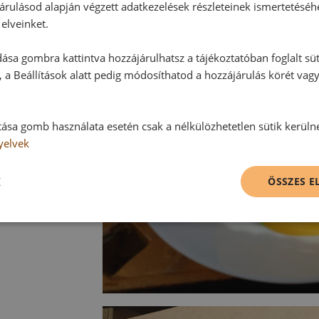
árulásod alapján végzett adatkezelések részleteinek ismertetéséh
elveinket.
ása gombra kattintva hozzájárulhatsz a tájékoztatóban foglalt süt
 a Beállítások alatt pedig módosíthatod a hozzájárulás körét vag
tása gomb használata esetén csak a nélkülözhetetlen sütik kerüln
yelvek
K
ÖSSZES 