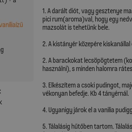
1. A darált diót, vagy gesztenye m
pici rum(aroma)val, hogy egy nedves
vaníliaízű
mazsolát is tehetünk bele.
2. A kistányér közepére kiskanálla
ng
2. A barackokat lecsöpögtetem (kon
használni), s minden halomra ráte
3. Elkészítem a csoki pudingot, m
:
vékonyan befedje. Kb 4 tányérnál.
k
4. Ugyanigy járok el a vanilia pudigg
5. Tálalásig hűtőben tartom. Tálalá