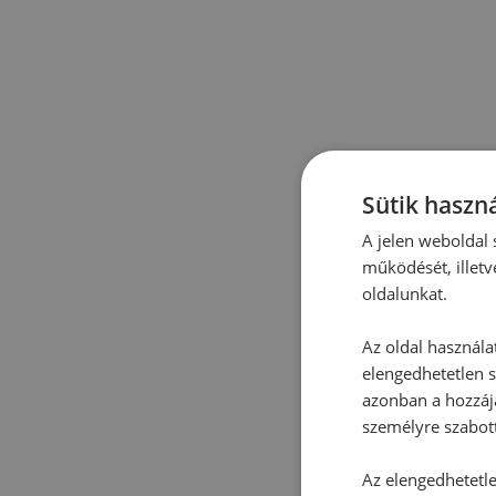
Sütik haszná
A jelen weboldal s
működését, illetv
oldalunkat.
Az oldal használa
elengedhetetlen s
azonban a hozzájá
személyre szabot
Az elengedhetetlen