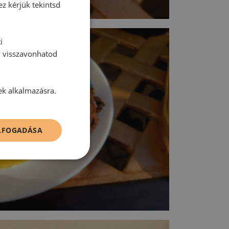
ez kérjük tekintsd
i
y visszavonhatod
ek alkalmazásra.
ELFOGADÁSA