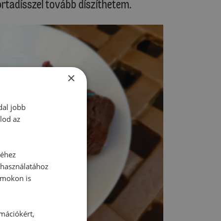
ortadísszel tovább díszíthetem.
×
dal jobb
lod az
séhez
 használatához
rmokon is
rmációkért,