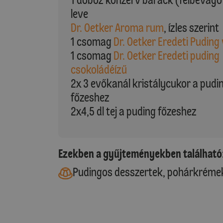
leve
Dr. Oetker Aroma rum
, ízles szerint
1 csomag
Dr. Oetker Eredeti Puding 
1 csomag
Dr. Oetker Eredeti puding
csokoládéízű
2x 3 evőkanál kristálycukor a pudi
főzeshez
2x4,5 dl tej a puding főzeshez
Ezekben a gyűjteményekben található
Pudingos desszertek, pohárkréme