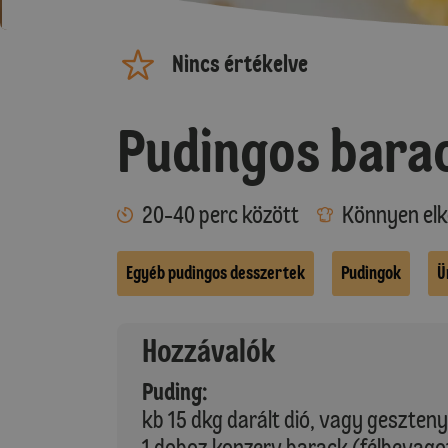
Nincs értékelve
Pudingos bara
20-40 perc között
Könnyen elk
Egyéb pudingos desszertek
Pudingok
Ü
Hozzávalók
Puding:
kb 15 dkg darált dió, vagy geszte
1 doboz konzerv barack (félbevago