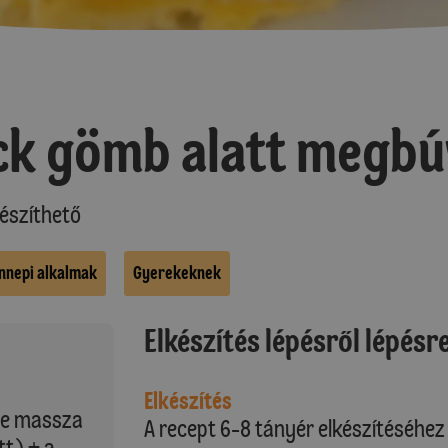
ck gömb alatt megbú
észíthető
nnepi alkalmak
Gyerekeknek
Elkészítés lépésről lépésr
Elkészítés
nye massza
A recept 6-8 tányér elkészítéséhez 
tt) + a