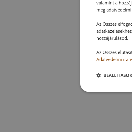
valamint a hozzáj
meg adatvédelmi 
Az Összes elfogad
adatkezelésekhez,
hozzájárulásod.
Az Összes elutasí
Adatvédelmi irán
BEÁLLÍTÁSO