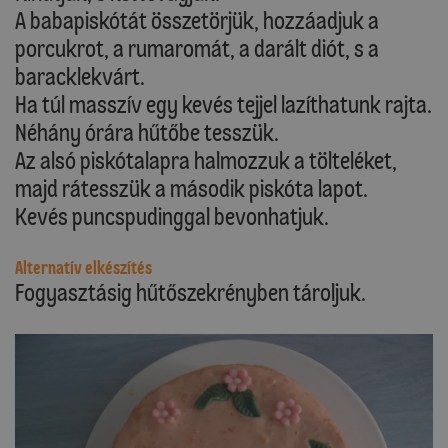
A babapiskótát összetörjük, hozzáadjuk a
porcukrot, a rumaromát, a darált diót, s a
baracklekvárt.
Ha túl masszív egy kevés tejjel lazíthatunk rajta.
Néhány órára hűtőbe tesszük.
Az alsó piskótalapra halmozzuk a tölteléket,
majd rátesszük a második piskóta lapot.
Kevés puncspudinggal bevonhatjuk.
Alternatív elkészítés
Fogyasztásig hűtőszekrényben tároljuk.