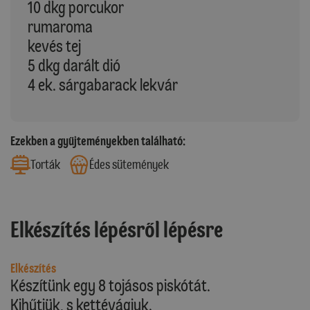
10 dkg porcukor
rumaroma
kevés tej
5 dkg darált dió
4 ek. sárgabarack lekvár
Ezekben a gyűjteményekben található:
Torták
Édes sütemények
Elkészítés lépésről lépésre
Elkészítés
Készítünk egy 8 tojásos piskótát.
Kihűtjük, s kettévágjuk.