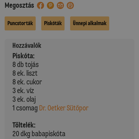
Megosztás
Puncstorták
Piskóták
Ünnepi alkalmak
Hozzávalók
Piskóta:
8 db tojás
8 ek. liszt
8 ek. cukor
3 ek. víz
3 ek. olaj
1 csomag
Dr. Oetker Sütőpor
Töltelék:
20 dkg babapiskóta