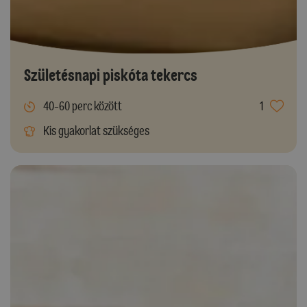
Születésnapi piskóta tekercs
40-60 perc között
1
Kis gyakorlat szükséges