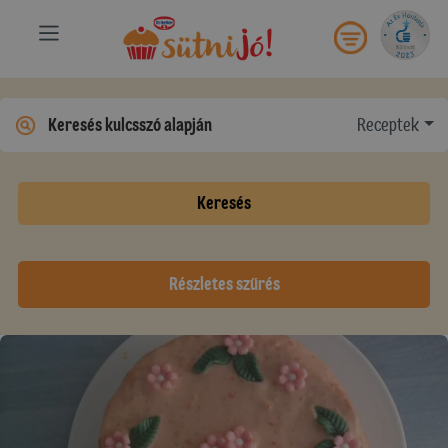
Receptek
Keresés
Részletes szűrés