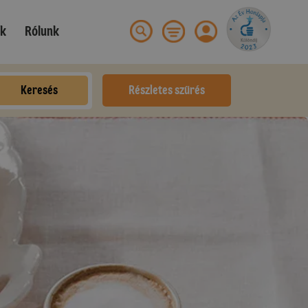
ek
Rólunk
Keresés
Részletes szűrés