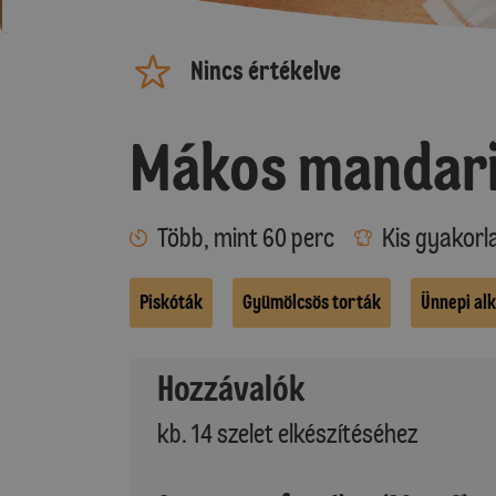
Nincs értékelve
Mákos mandari
Több, mint 60 perc
Kis gyakorl
Piskóták
Gyümölcsös torták
Ünnepi al
Hozzávalók
kb. 14 szelet elkészítéséhez