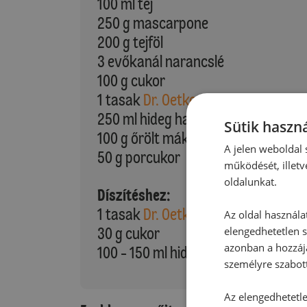
100 ml tej
250 g mascarpone
200 g tejföl
3 evőkanál narancslé
100 g cukor
1 tasak
Dr. Oetker Vanillincukor
250 ml hideg habtejszín
Sütik haszná
100 g őrölt mák
A jelen weboldal s
50 g porcukor
működését, illetv
oldalunkat.
Díszítéshez:
1 tasak
Dr. Oetker Tortazselé színte
Az oldal használa
30 g cukor
elengedhetetlen s
azonban a hozzájá
100 - 150 ml hideg habtejszín
személyre szabot
Az elengedhetetlen