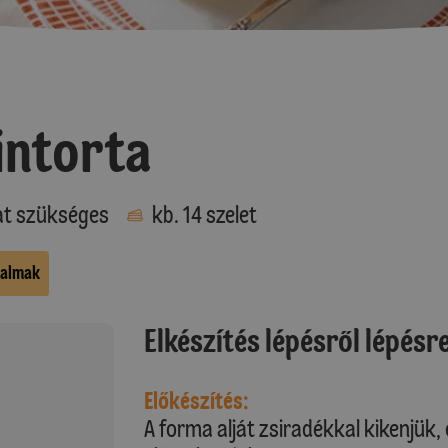
ntorta
at szükséges
kb. 14 szelet
kalmak
Elkészítés lépésről lépésr
Előkészítés:
A forma alját zsiradékkal kikenjük, 