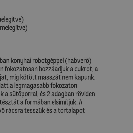
melegítve)
őmelegítve)
lban konyhai robotgéppel (habverő)
n fokozatosan hozzáadjuk a cukrot, a
héjat, míg kötött masszát nem kapunk.
alatt a legmagasabb fokozaton
ük a sütőporral, és 2 adagban röviden
tésztát a formában elsimítjuk. A
ő rácsra tesszük és a tortalapot