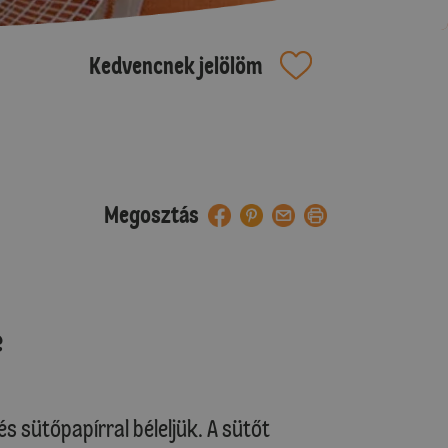
Kedvencnek jelölöm
Megosztás
e
és sütőpapírral béleljük. A sütőt