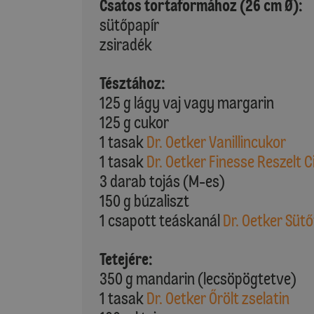
Csatos tortaformához (26 cm Ø):
sütőpapír
zsiradék
Tésztához:
125 g lágy vaj vagy margarin
125 g cukor
1 tasak
Dr. Oetker Vanillincukor
1 tasak
Dr. Oetker Finesse Reszelt 
3 darab tojás (M-es)
150 g búzaliszt
1 csapott teáskanál
Dr. Oetker Süt
Tetejére:
350 g mandarin (lecsöpögtetve)
1 tasak
Dr. Oetker Őrölt zselatin