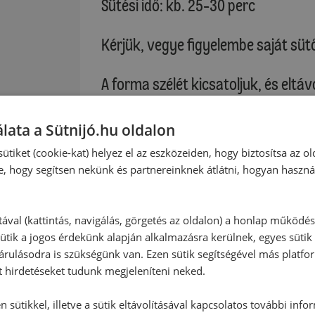
Sütési idő: kb. 25-30 perc
Kérjük, vegye figyelembe saját sütő
A forma szélét kicsatoljuk, és eltáv
fedett sütőrácsra borítjuk, és a for
A sütőpapírt lehúzzuk. A tortalapot 
lata a Sütnijó.hu oldalon
egy tortagyűrűt vagy a forma szél
ütiket (cookie-kat) helyez el az eszközeiden, hogy biztosítsa az ol
e, hogy segítsen nekünk és partnereinknek átlátni, hogyan haszná
Tetejére:
A mandarint szűrőn jól lecsöpögtet
len
félretesszük. A mandarindarabok k
tával (kattintás, navigálás, görgetés az oldalon) a honlap működé
ütik a jogos érdekünk alapján alkalmazásra kerülnek, egyes sütik
félretesszük.
rulásodra is szükségünk van. Ezen sütik segítségével más platfo
A zselatint 100 ml tejbe beáztatjuk.
t hirdetéseket tudunk megjeleníteni neked.
vanillincukrot és a narancslevet k
A tejszínt keményre felverjük. A zs
 sütikkel, illetve a sütik eltávolításával kapcsolatos további info