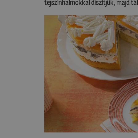
tejszínhalmokkal díszítjük, majd tál