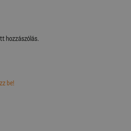
tt hozzászólás.
zz be!