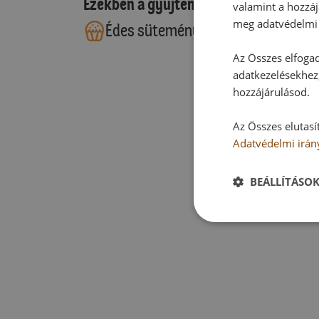
Ezekben a gyűjteményekben található
valamint a hozzáj
meg adatvédelmi 
Édes sütemények
Torták
Az Összes elfogad
adatkezelésekhez,
hozzájárulásod.
Az Összes elutasí
Adatvédelmi irán
BEÁLLÍTÁSO