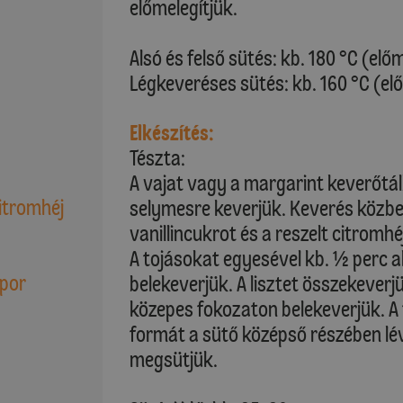
előmelegítjük.
Alsó és felső sütés: kb. 180 °C (elő
Légkeveréses sütés: kb. 160 °C (el
Elkészítés:
Tészta:
A vajat vagy a margarint keverőtá
Citromhéj
selymesre keverjük. Keverés közbe
vanillincukrot és a reszelt citrom
A tojásokat egyesével kb. ½ perc 
őpor
belekeverjük. A lisztet összekeverj
közepes fokozaton belekeverjük. A 
formát a sütő középső részében lév
megsütjük.