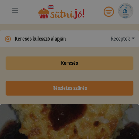
Receptek
Keresés
Részletes szűrés