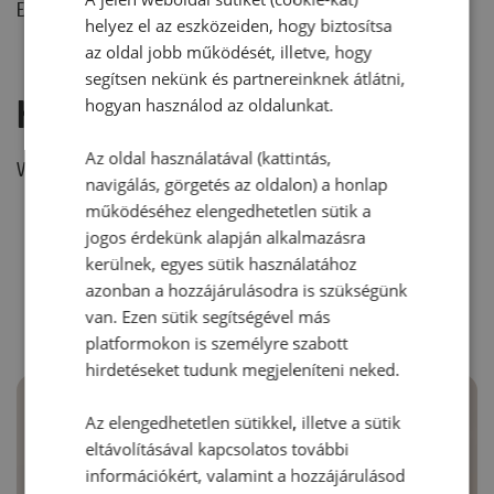
Ehhez a recepthez még nem érkezett hozzászólás.
helyez el az eszközeiden, hogy biztosítsa
az oldal jobb működését, illetve, hogy
segítsen nekünk és partnereinknek átlátni,
Hozzászólás írása
hogyan használod az oldalunkat.
Az oldal használatával (kattintás,
Vélemény írásához, kérjük,
jelentkezz be!
navigálás, görgetés az oldalon) a honlap
működéséhez elengedhetetlen sütik a
jogos érdekünk alapján alkalmazásra
kerülnek, egyes sütik használatához
RECEPTAJÁNLÓ
azonban a hozzájárulásodra is szükségünk
van. Ezen sütik segítségével más
platformokon is személyre szabott
hirdetéseket tudunk megjeleníteni neked.
Az elengedhetetlen sütikkel, illetve a sütik
eltávolításával kapcsolatos további
információkért, valamint a hozzájárulásod