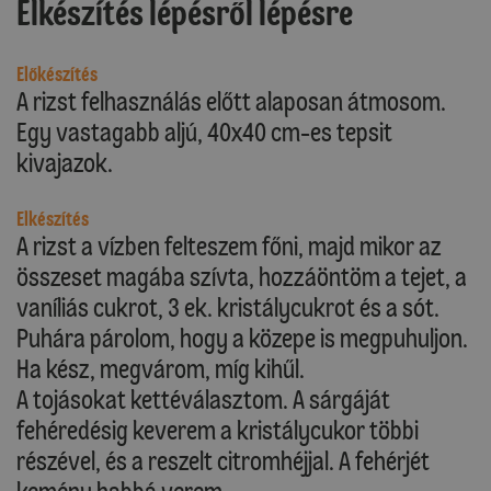
Elkészítés lépésről lépésre
Előkészítés
A rizst felhasználás előtt alaposan átmosom.
Egy vastagabb aljú, 40x40 cm-es tepsit
kivajazok.
Elkészítés
A rizst a vízben felteszem főni, majd mikor az
összeset magába szívta, hozzáöntöm a tejet, a
vaníliás cukrot, 3 ek. kristálycukrot és a sót.
Puhára párolom, hogy a közepe is megpuhuljon.
Ha kész, megvárom, míg kihűl.
A tojásokat kettéválasztom. A sárgáját
fehéredésig keverem a kristálycukor többi
részével, és a reszelt citromhéjjal. A fehérjét