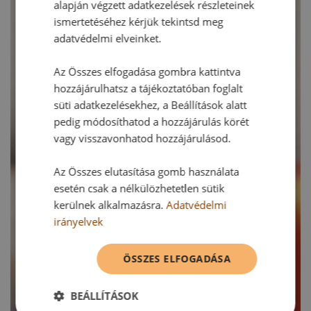
alapján végzett adatkezelések részleteinek
ismertetéséhez kérjük tekintsd meg
adatvédelmi elveinket.
Az Összes elfogadása gombra kattintva
hozzájárulhatsz a tájékoztatóban foglalt
süti adatkezelésekhez, a Beállítások alatt
pedig módosíthatod a hozzájárulás körét
vagy visszavonhatod hozzájárulásod.
Az Összes elutasítása gomb használata
esetén csak a nélkülözhetetlen sütik
kerülnek alkalmazásra.
Adatvédelmi
irányelvek
ÖSSZES ELFOGADÁSA
BEÁLLÍTÁSOK