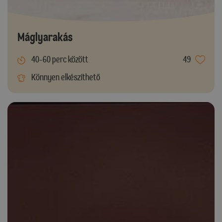
Máglyarakás
40-60 perc között
49
Könnyen elkészíthető