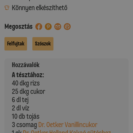
Könnyen elkészíthető
Megosztás
Felfujtak
Szószok
Hozzávalók
A tésztához:
40 dkg rizs
25 dkg cukor
6 dl tej
2 dl víz
10 db tojás
3 csomag
Dr. Oetker Vanillincukor
1 ek
Dr. Oetker Holland Kakaó sütéshez