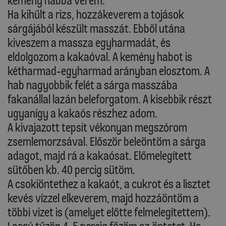
kemény habbá verem.
Ha kihűlt a rizs, hozzákeverem a tojások
sárgájából készült masszát. Ebből utána
kiveszem a massza egyharmadát, és
eldolgozom a kakaóval. A kemény habot is
kétharmad-egyharmad arányban elosztom. A
hab nagyobbik felét a sárga masszába
fakanállal lazán beleforgatom. A kisebbik részt
ugyanígy a kakaós részhez adom.
A kivajazott tepsit vékonyan megszórom
zsemlemorzsával. Először beleöntöm a sárga
adagot, majd rá a kakaósat. Előmelegített
sütőben kb. 40 percig sütöm.
A csokiöntethez a kakaót, a cukrot és a lisztet
kevés vízzel elkeverem, majd hozzáöntöm a
többi vizet is (amelyet előtte felmelegítettem).