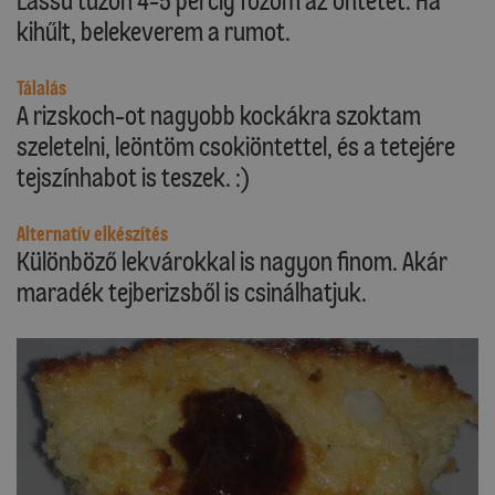
Lassú tűzön 4-5 percig főzöm az öntetet. Ha
kihűlt, belekeverem a rumot.
Tálalás
A rizskoch-ot nagyobb kockákra szoktam
szeletelni, leöntöm csokiöntettel, és a tetejére
tejszínhabot is teszek. :)
Alternatív elkészítés
Különböző lekvárokkal is nagyon finom. Akár
maradék tejberizsből is csinálhatjuk.