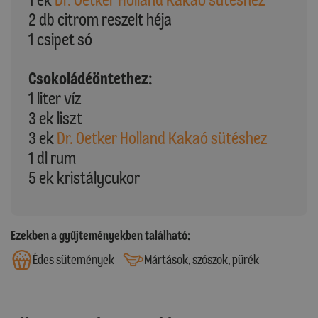
2 db citrom reszelt héja
1 csipet só
Csokoládéöntethez:
1 liter víz
3 ek liszt
3 ek
Dr. Oetker Holland Kakaó sütéshez
1 dl rum
5 ek kristálycukor
Ezekben a gyűjteményekben található:
Édes sütemények
Mártások, szószok, pürék