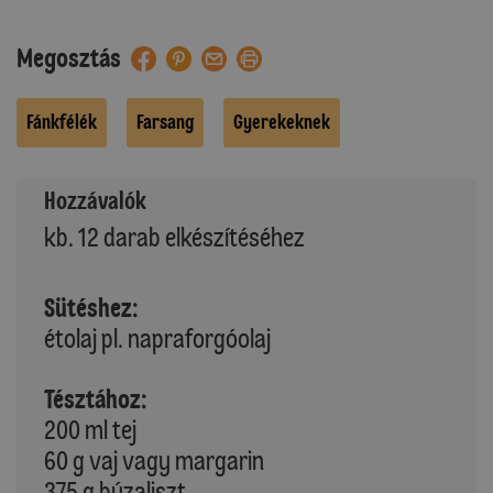
Megosztás
Fánkfélék
Farsang
Gyerekeknek
Hozzávalók
kb. 12 darab elkészítéséhez
Sütéshez:
étolaj pl. napraforgóolaj
Tésztához:
200 ml tej
60 g vaj vagy margarin
375 g búzaliszt