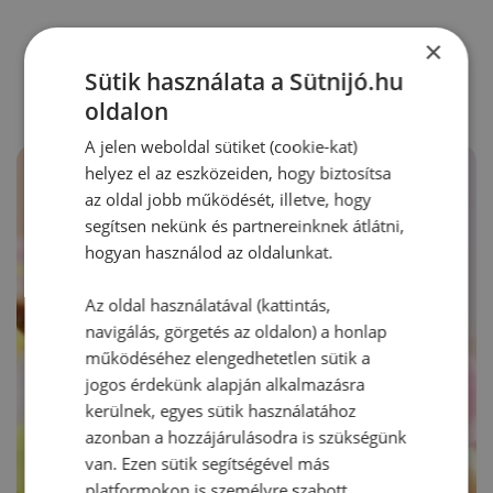
RECEPTAJÁNLÓ
×
Sütik használata a Sütnijó.hu
oldalon
A jelen weboldal sütiket (cookie-kat)
helyez el az eszközeiden, hogy biztosítsa
az oldal jobb működését, illetve, hogy
segítsen nekünk és partnereinknek átlátni,
hogyan használod az oldalunkat.
Az oldal használatával (kattintás,
navigálás, görgetés az oldalon) a honlap
működéséhez elengedhetetlen sütik a
jogos érdekünk alapján alkalmazásra
kerülnek, egyes sütik használatához
azonban a hozzájárulásodra is szükségünk
van. Ezen sütik segítségével más
platformokon is személyre szabott