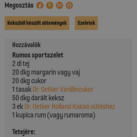
Megosztás
Kekszből készült sütemények
Szeletek
Hozzávalók
Rumos sportszelet
2 dl tej
20 dkg margarin vagy vaj
20 dkg cukor
1 tasak
Dr. Oetker Vanillincukor
50 dkg darált keksz
3 ek
Dr. Oetker Holland Kakaó sütéshez
1 kupica rum (vagy rumaroma)
Tetejére: