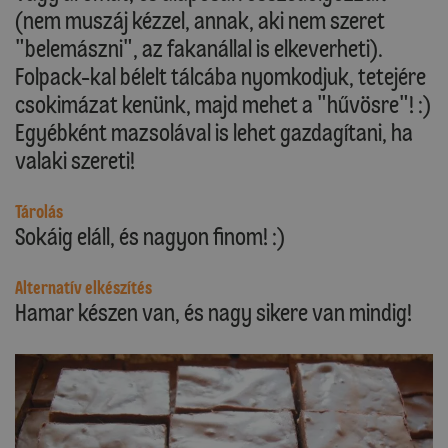
(nem muszáj kézzel, annak, aki nem szeret
"belemászni", az fakanállal is elkeverheti).
Folpack-kal bélelt tálcába nyomkodjuk, tetejére
csokimázat kenünk, majd mehet a "hűvösre"! :)
Egyébként mazsolával is lehet gazdagítani, ha
valaki szereti!
Tárolás
Sokáig eláll, és nagyon finom! :)
Alternatív elkészítés
Hamar készen van, és nagy sikere van mindig!