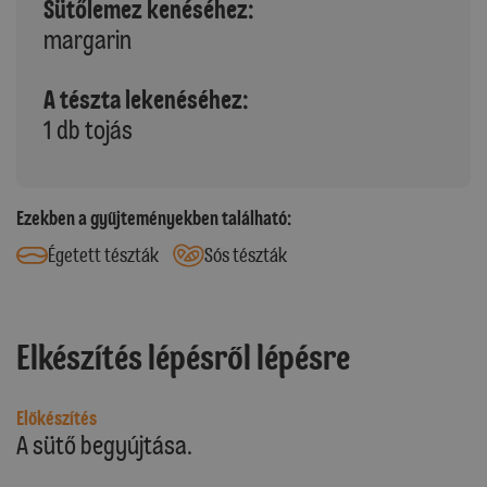
Sütőlemez kenéséhez:
margarin
A tészta lekenéséhez:
1 db tojás
Ezekben a gyűjteményekben található:
Égetett tészták
Sós tészták
Elkészítés lépésről lépésre
Előkészítés
A sütő begyújtása.