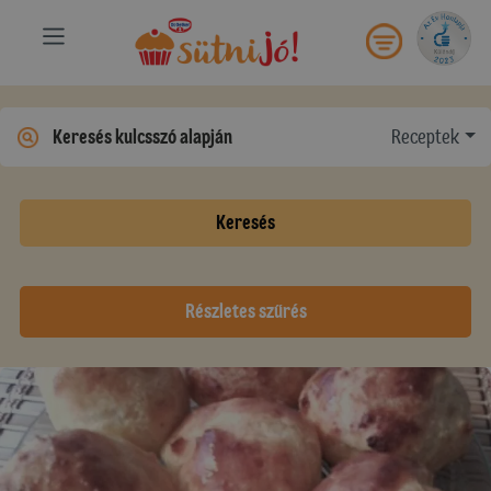
Receptek
Keresés
Részletes szűrés