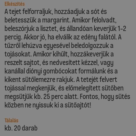
Elkészítés
A tejet felforraljuk, hozzáadjuk a sót és
beletesszük a margarint. Amikor felolvadt,
beleszórjuk a lisztet, és állandóan keverjük 1-2
percig. Akkor jó, ha elválik az edény falától. A
tűzről lehúzva egyesével beledolgozzuk a
tojásokat. Amikor kihűlt, hozzákeverjük a
reszelt sajtot, és nedvesített kézzel, vagy
kanállal diónyi gombócokat formálunk és a
kikent sütőlemezre rakjuk. A tetejét felvert
tojással megkenjük, és előmelegített sütőben
megsütjük kb. 25 perc alatt. Fontos, hogy sütés
közben ne nyissuk ki a sütőajtót!
Tálalás
kb. 20 darab