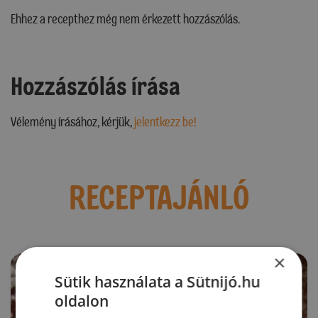
Ehhez a recepthez még nem érkezett hozzászólás.
Hozzászólás írása
Vélemény írásához, kérjük,
jelentkezz be!
RECEPTAJÁNLÓ
×
Sütik használata a Sütnijó.hu
oldalon