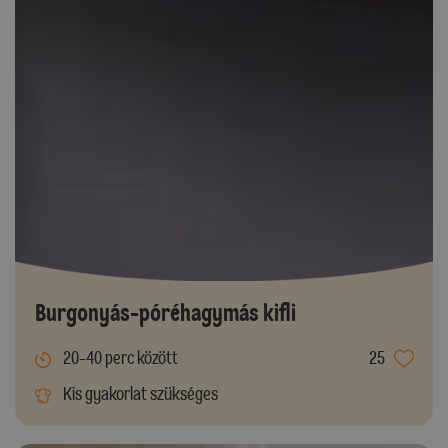
Burgonyás-póréhagymás kifli
20-40 perc között
25
Kis gyakorlat szükséges