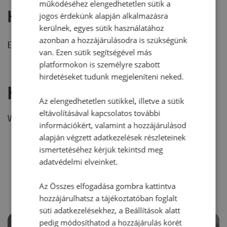
működéséhez elengedhetetlen sütik a
Hozzászólások
jogos érdekünk alapján alkalmazásra
kerülnek, egyes sütik használatához
azonban a hozzájárulásodra is szükségünk
Ehhez a recepthez még nem érkezett hozzászólás.
van. Ezen sütik segítségével más
platformokon is személyre szabott
hirdetéseket tudunk megjeleníteni neked.
Hozzászólás írása
Az elengedhetetlen sütikkel, illetve a sütik
eltávolításával kapcsolatos további
Vélemény írásához, kérjük,
jelentkezz be!
információkért, valamint a hozzájárulásod
alapján végzett adatkezelések részleteinek
ismertetéséhez kérjük tekintsd meg
adatvédelmi elveinket.
RECEPTAJÁNLÓ
Az Összes elfogadása gombra kattintva
hozzájárulhatsz a tájékoztatóban foglalt
süti adatkezelésekhez, a Beállítások alatt
pedig módosíthatod a hozzájárulás körét