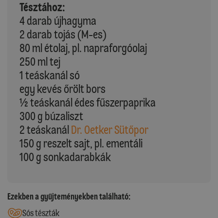
Tésztához:
4 darab újhagyma
2 darab tojás (M-es)
80 ml étolaj, pl. napraforgóolaj
250 ml tej
1 teáskanál só
egy kevés őrölt bors
½ teáskanál édes fűszerpaprika
300 g búzaliszt
2 teáskanál
Dr. Oetker Sütőpor
150 g reszelt sajt, pl. ementáli
100 g sonkadarabkák
Ezekben a gyűjteményekben található:
Sós tészták