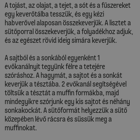
A tojást, az olajat, a tejet, a sót és a fűszereket
egy keverőtálba tesszük, és egy kézi
habverővel alaposan összekeverjük. A lisztet a
sütőporral összekeverjük, a folyadékhoz adjuk,
és az egészet rövid ideig simára keverjük.
A sajtból és a sonkából egyenként 1
evőkanálnyit tegyünk félre a tetejére
szóráshoz. A hagymát, a sajtot és a sonkát
keverjük a tésztába. 2 evőkanál segítségével
töltsük a tésztát a muffin formákba, majd
mindegyikre szórjunk egy kis sajtot és néhány
sonkakockát. A sütőformát helyezzük a sütő
közepében lévő rácsra és süssük meg a
muffinokat.