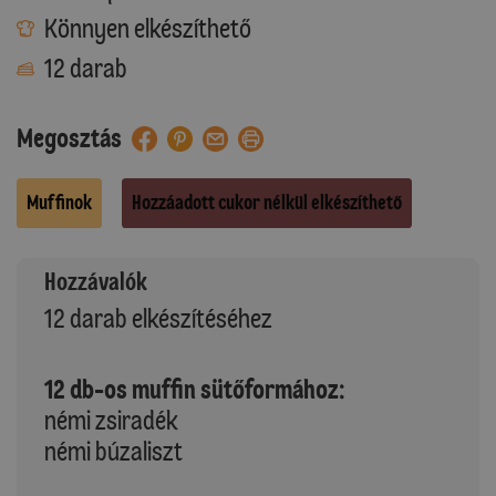
Könnyen elkészíthető
12 darab
Megosztás
Muffinok
Hozzáadott cukor nélkül elkészíthető
Hozzávalók
12 darab elkészítéséhez
12 db-os muffin sütőformához:
némi zsiradék
némi búzaliszt