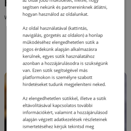
Hozzászólás írása
segítsen nekünk és partnereinknek átlátni,
hogyan használod az oldalunkat.
Vélemény írásához, kérjük,
jelentkezz be!
Az oldal használatával (kattintás,
navigálás, görgetés az oldalon) a honlap
működéséhez elengedhetetlen sütik a
RECEPTAJÁNLÓ
jogos érdekünk alapján alkalmazásra
kerülnek, egyes sütik használatához
azonban a hozzájárulásodra is szükségünk
van. Ezen sütik segítségével más
platformokon is személyre szabott
hirdetéseket tudunk megjeleníteni neked.
Az elengedhetetlen sütikkel, illetve a sütik
eltávolításával kapcsolatos további
információkért, valamint a hozzájárulásod
alapján végzett adatkezelések részleteinek
ismertetéséhez kérjük tekintsd meg