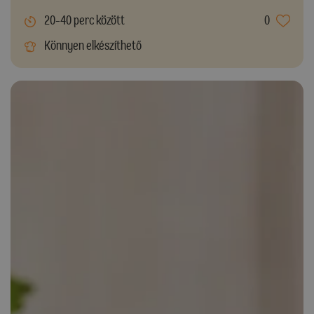
20-40 perc között
0
Könnyen elkészíthető