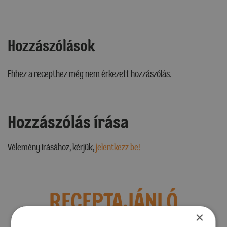
Hozzászólások
Ehhez a recepthez még nem érkezett hozzászólás.
Hozzászólás írása
Vélemény írásához, kérjük,
jelentkezz be!
RECEPTAJÁNLÓ
×