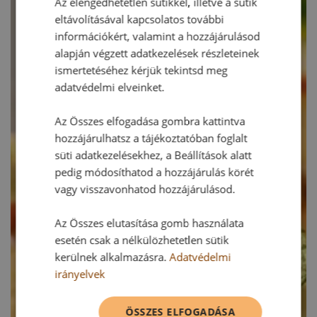
Az elengedhetetlen sütikkel, illetve a sütik
eltávolításával kapcsolatos további
információkért, valamint a hozzájárulásod
alapján végzett adatkezelések részleteinek
ismertetéséhez kérjük tekintsd meg
adatvédelmi elveinket.
Az Összes elfogadása gombra kattintva
hozzájárulhatsz a tájékoztatóban foglalt
süti adatkezelésekhez, a Beállítások alatt
pedig módosíthatod a hozzájárulás körét
vagy visszavonhatod hozzájárulásod.
Az Összes elutasítása gomb használata
esetén csak a nélkülözhetetlen sütik
kerülnek alkalmazásra.
Adatvédelmi
irányelvek
ÖSSZES ELFOGADÁSA