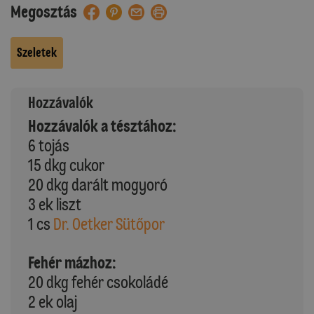
Megosztás
Szeletek
Hozzávalók
Hozzávalók a tésztához:
6 tojás
15 dkg cukor
20 dkg darált mogyoró
3 ek liszt
1 cs
Dr. Oetker Sütőpor
Fehér mázhoz:
20 dkg fehér csokoládé
2 ek olaj