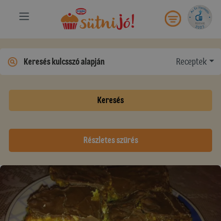
Receptek
Keresés
Részletes szűrés