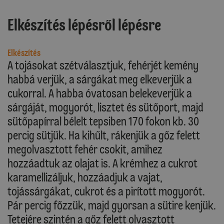
Elkészítés lépésről lépésre
Elkészítés
A tojásokat szétválasztjuk, fehérjét kemény
habbá verjük, a sárgákat meg elkeverjük a
cukorral. A habba óvatosan belekeverjük a
sárgáját, mogyorót, lisztet és sütőport, majd
sütőpapírral bélelt tepsiben 170 fokon kb. 30
percig sütjük. Ha kihűlt, rákenjük a gőz felett
megolvasztott fehér csokit, amihez
hozzáadtuk az olajat is. A krémhez a cukrot
karamellizáljuk, hozzáadjuk a vajat,
tojássárgákat, cukrot és a pirított mogyorót.
Pár percig főzzük, majd gyorsan a sütire kenjük.
Tetejére szintén a gőz felett olvasztott