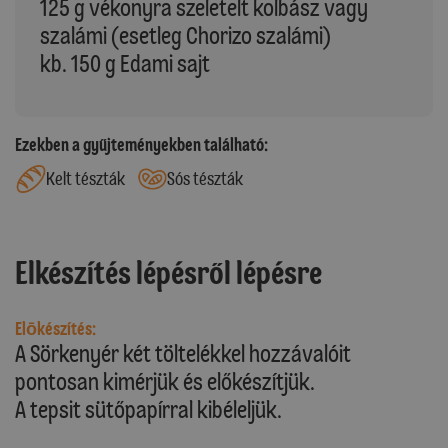
125 g vékonyra szeletelt kolbász vagy
szalámi (esetleg Chorizo szalámi)
kb. 150 g Edami sajt
Ezekben a gyűjteményekben található:
Kelt tészták
Sós tészták
Elkészítés lépésről lépésre
Elōkészítés:
A Sörkenyér két töltelékkel hozzávalóit
pontosan kimérjük és előkészítjük.
A tepsit sütőpapírral kibéleljük.