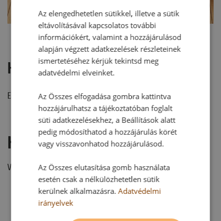
Az elengedhetetlen sütikkel, illetve a sütik
eltávolításával kapcsolatos további
információkért, valamint a hozzájárulásod
alapján végzett adatkezelések részleteinek
ismertetéséhez kérjük tekintsd meg
Hozzászólások
adatvédelmi elveinket.
Ehhez a recepthez még nem érkezett hozzászólás.
Az Összes elfogadása gombra kattintva
hozzájárulhatsz a tájékoztatóban foglalt
süti adatkezelésekhez, a Beállítások alatt
pedig módosíthatod a hozzájárulás körét
Hozzászólás írása
vagy visszavonhatod hozzájárulásod.
Vélemény írásához, kérjük,
jelentkezz be!
Az Összes elutasítása gomb használata
esetén csak a nélkülözhetetlen sütik
kerülnek alkalmazásra.
Adatvédelmi
irányelvek
RECEPTAJÁNLÓ