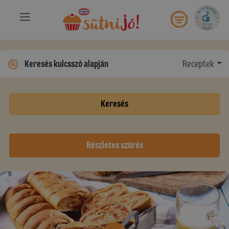
Receptek
Keresés
Részletes szűrés