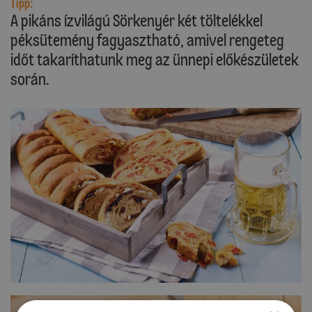
Tipp:
A pikáns ízvilágú Sörkenyér két töltelékkel
péksütemény fagyasztható, amivel rengeteg
időt takaríthatunk meg az ünnepi előkészületek
során.