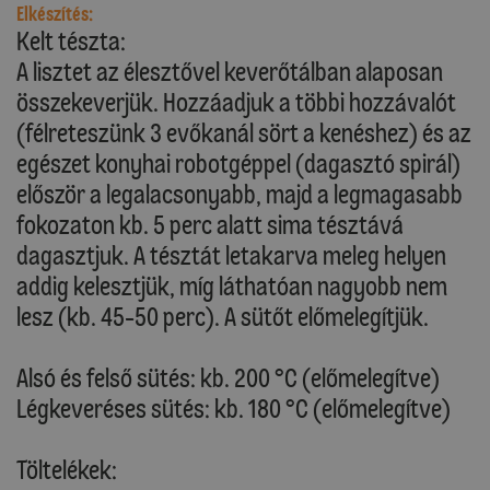
Elkészítés:
Kelt tészta:
A lisztet az élesztővel keverőtálban alaposan
összekeverjük. Hozzáadjuk a többi hozzávalót
(félreteszünk 3 evőkanál sört a kenéshez) és az
egészet konyhai robotgéppel (dagasztó spirál)
először a legalacsonyabb, majd a legmagasabb
fokozaton kb. 5 perc alatt sima tésztává
dagasztjuk. A tésztát letakarva meleg helyen
addig kelesztjük, míg láthatóan nagyobb nem
lesz (kb. 45-50 perc). A sütőt előmelegítjük.
Alsó és felső sütés: kb. 200 °C (előmelegítve)
Légkeveréses sütés: kb. 180 °C (előmelegítve)
Töltelékek: