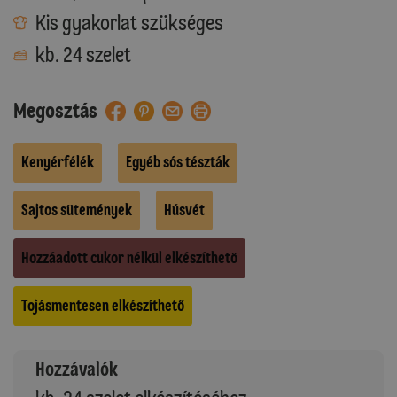
Kis gyakorlat szükséges
kb. 24 szelet
Megosztás
Kenyérfélék
Egyéb sós tészták
Sajtos sütemények
Húsvét
Hozzáadott cukor nélkül elkészíthető
Tojásmentesen elkészíthető
Hozzávalók