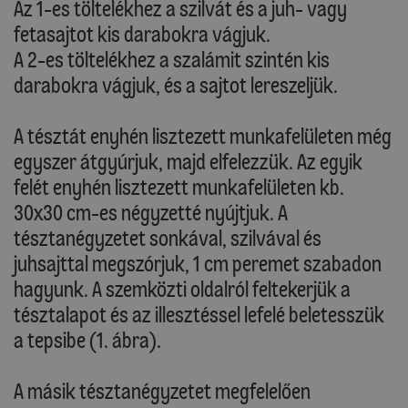
Az 1-es töltelékhez a szilvát és a juh- vagy
fetasajtot kis darabokra vágjuk.
A 2-es töltelékhez a szalámit szintén kis
darabokra vágjuk, és a sajtot lereszeljük.
A tésztát enyhén lisztezett munkafelületen még
egyszer átgyúrjuk, majd elfelezzük. Az egyik
felét enyhén lisztezett munkafelületen kb.
30x30 cm-es négyzetté nyújtjuk. A
tésztanégyzetet sonkával, szilvával és
juhsajttal megszórjuk, 1 cm peremet szabadon
hagyunk. A szemközti oldalról feltekerjük a
tésztalapot és az illesztéssel lefelé beletesszük
a tepsibe (1. ábra).
A másik tésztanégyzetet megfelelően