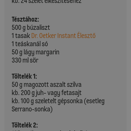
kb. 24 szelet elkészítéséhez
Tésztához:
500 g búzaliszt
1 tasak
Dr. Oetker Instant Élesztő
1 teáskanál só
50 g lágy margarin
330 ml sör
Töltelék 1:
50 g magozott aszalt szilva
kb. 200 g juh- vagy fetasajt
kb. 100 g szeletelt gépsonka (esetleg
Serrano-sonka)
Töltelék 2: