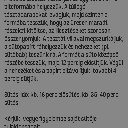
piteformába helyezzük. A túllógó
tésztadarabokat levágjuk, majd szintén a
formába tesszük, hogy az üresen maradt
részeket kitöltse, az illesztéseket szorosan
összenyomjuk. A tésztát villával megszurkáljuk,
a sütőpapírt ráhelyezzük és nehezéket (pl.
sütőbab) teszünk rá. A formát a sütő középső
részébe tesszük, majd 12 percig elősütjük. Végül
a nehezéket és a papírt eltávolítjuk, további 4
percig sütjük.
Sütési idő: kb. 16 perc elősütés, kb. 35-40 perc
sütés
Kérjük, vegye figyelembe saját sütője
tulajdonságait!