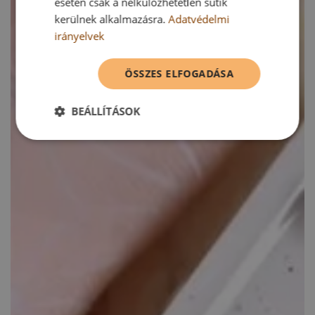
esetén csak a nélkülözhetetlen sütik
kerülnek alkalmazásra.
Adatvédelmi
irányelvek
ÖSSZES ELFOGADÁSA
BEÁLLÍTÁSOK