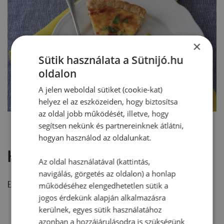
×
Sütik használata a Sütnijó.hu
oldalon
A jelen weboldal sütiket (cookie-kat)
helyez el az eszközeiden, hogy biztosítsa
az oldal jobb működését, illetve, hogy
segítsen nekünk és partnereinknek átlátni,
hogyan használod az oldalunkat.
Hozzászólások
Az oldal használatával (kattintás,
navigálás, görgetés az oldalon) a honlap
Ehhez a recepthez még nem érkezett hozzászólás.
működéséhez elengedhetetlen sütik a
jogos érdekünk alapján alkalmazásra
kerülnek, egyes sütik használatához
azonban a hozzájárulásodra is szükségünk