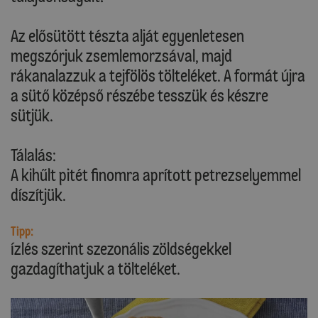
Az elősütött tészta alját egyenletesen
megszórjuk zsemlemorzsával, majd
rákanalazzuk a tejfölös tölteléket. A formát újra
a sütő középső részébe tesszük és készre
sütjük.
Tálalás:
A kihűlt pitét finomra aprított petrezselyemmel
díszítjük.
Tipp:
Ízlés szerint szezonális zöldségekkel
gazdagíthatjuk a tölteléket.