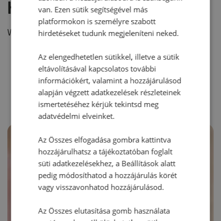
Hozzászólás írása
van. Ezen sütik segítségével más
platformokon is személyre szabott
Vélemény írásához, kérjük,
jelentkezz be!
hirdetéseket tudunk megjeleníteni neked.
Az elengedhetetlen sütikkel, illetve a sütik
eltávolításával kapcsolatos további
RECEPTAJÁNLÓ
információkért, valamint a hozzájárulásod
alapján végzett adatkezelések részleteinek
ismertetéséhez kérjük tekintsd meg
adatvédelmi elveinket.
Az Összes elfogadása gombra kattintva
hozzájárulhatsz a tájékoztatóban foglalt
süti adatkezelésekhez, a Beállítások alatt
pedig módosíthatod a hozzájárulás körét
vagy visszavonhatod hozzájárulásod.
Az Összes elutasítása gomb használata