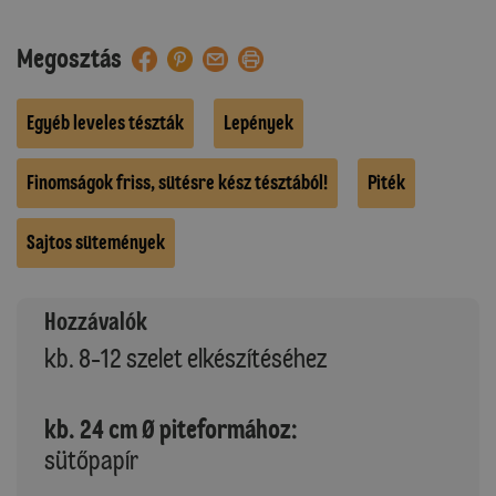
Megosztás
Egyéb leveles tészták
Lepények
Finomságok friss, sütésre kész tésztából!
Piték
Sajtos sütemények
Hozzávalók
kb. 8-12 szelet elkészítéséhez
kb. 24 cm Ø piteformához:
sütőpapír