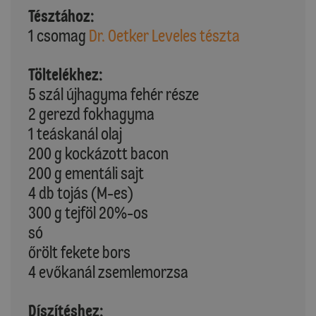
Tésztához:
1 csomag
Dr. Oetker Leveles tészta
Töltelékhez:
5 szál újhagyma fehér része
2 gerezd fokhagyma
1 teáskanál olaj
200 g kockázott bacon
200 g ementáli sajt
4 db tojás (M-es)
300 g tejföl 20%-os
só
őrölt fekete bors
4 evőkanál zsemlemorzsa
Díszítéshez: