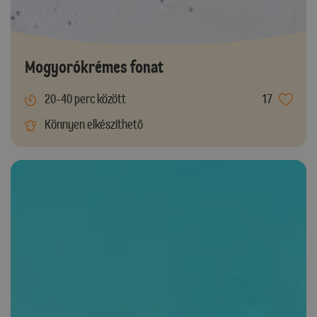
Mogyorókrémes fonat
20-40 perc között
17
Könnyen elkészíthető