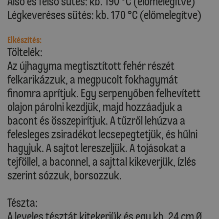
Alsó és felső sütés: kb. 190 °C (előmelegítve)
Légkeveréses sütés: kb. 170 °C (előmelegítve)
Elkészítés:
Töltelék:
Az újhagyma megtisztított fehér részét
felkarikázzuk, a megpucolt fokhagymát
finomra aprítjuk. Egy serpenyőben felhevített
olajon párolni kezdjük, majd hozzáadjuk a
bacont és összepirítjuk. A tűzről lehúzva a
felesleges zsiradékot lecsepegtetjük, és hűlni
hagyjuk. A sajtot lereszeljük. A tojásokat a
tejföllel, a baconnel, a sajttal kikeverjük, ízlés
szerint sózzuk, borsozzuk.
Tészta:
A leveles tésztát kitekerjük és egy kb. 24 cm Ø