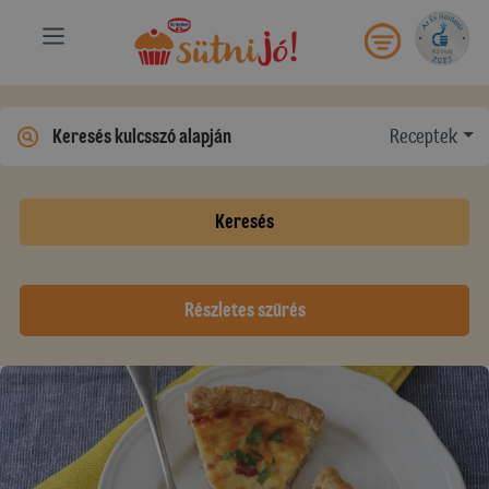
Receptek
Keresés
Részletes szűrés