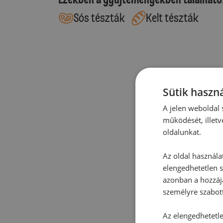
Sós tészták
Kelt tészták
Sütik haszná
A jelen weboldal s
működését, illetv
oldalunkat.
Az oldal használa
elengedhetetlen s
azonban a hozzájá
személyre szabot
Az elengedhetetlen