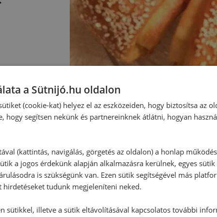
lata a Sütnijó.hu oldalon
ütiket (cookie-kat) helyez el az eszközeiden, hogy biztosítsa az ol
e, hogy segítsen nekünk és partnereinknek átlátni, hogyan haszná
Hozzászólások
tával (kattintás, navigálás, görgetés az oldalon) a honlap működé
ütik a jogos érdekünk alapján alkalmazásra kerülnek, egyes sütik
rulásodra is szükségünk van. Ezen sütik segítségével más platfo
Ehhez a recepthez még nem érkeze
t hirdetéseket tudunk megjeleníteni neked.
 sütikkel, illetve a sütik eltávolításával kapcsolatos további info