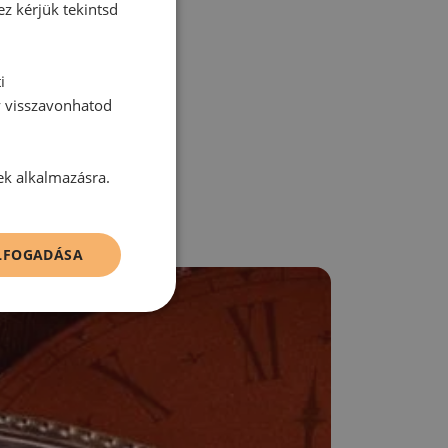
ez kérjük tekintsd
zz be!
i
y visszavonhatod
ek alkalmazásra.
ELFOGADÁSA