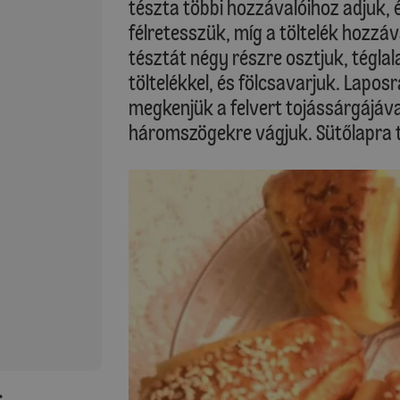
tészta többi hozzávalóihoz adjuk, 
félretesszük, míg a töltelék hozzáv
tésztát négy részre osztjuk, tégla
töltelékkel, és fölcsavarjuk. Lapos
megkenjük a felvert tojássárgájáv
háromszögekre vágjuk. Sütőlapra t
: