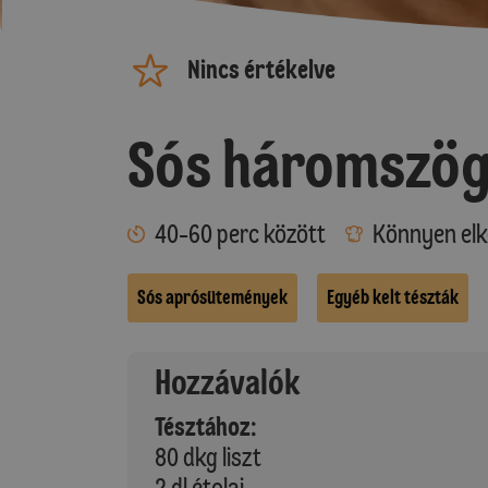
Nincs értékelve
Sós háromszö
40-60 perc között
Könnyen elk
Sós aprósütemények
Egyéb kelt tészták
Hozzávalók
Tésztához:
80 dkg liszt
2 dl étolaj