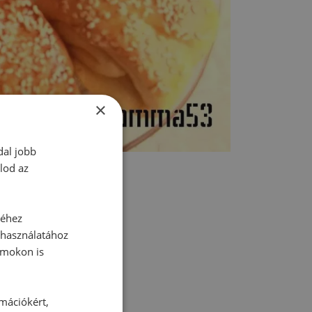
×
dal jobb
lod az
séhez
 használatához
rmokon is
tt hozzászólás.
rmációkért,