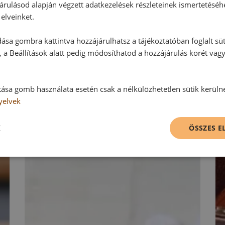
Hozzászólás írása
árulásod alapján végzett adatkezelések részleteinek ismertetéséh
elveinket.
Vélemény írásához, kérjük,
jelentke
ása gombra kattintva hozzájárulhatsz a tájékoztatóban foglalt süt
 a Beállítások alatt pedig módosíthatod a hozzájárulás körét vag
RECEPTAJÁNLÓ
tása gomb használata esetén csak a nélkülözhetetlen sütik kerüln
yelvek
K
ÖSSZES 