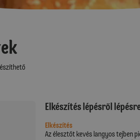
gek
észíthető
Elkészítés lépésről lépésr
Elkészítés
Az élesztőt kevés langyos tejben pi