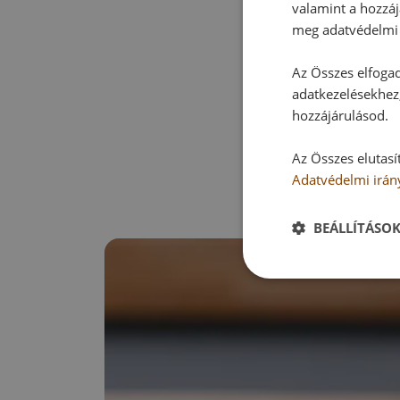
valamint a hozzáj
meg adatvédelmi 
Az Összes elfogad
adatkezelésekhez,
hozzájárulásod.
Az Összes elutasí
Adatvédelmi irán
BEÁLLÍTÁSO