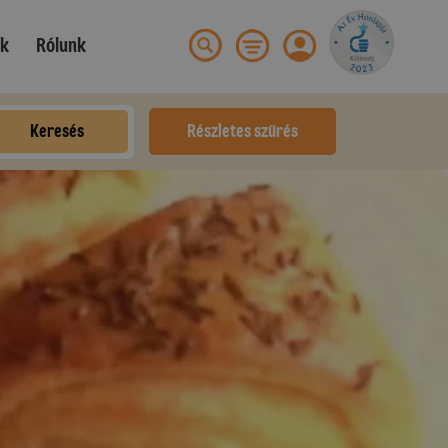
ek
Rólunk
Keresés
Részletes szűrés