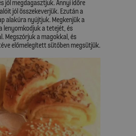
és jól megdagasztjuk. Annyi időre
alóit jól összekeverjük. Ezután a
lap alakúra nyújtjuk. Megkenjük a
ra lenyomkodjuk a tetejét, és
al. Megszórjuk a magokkal, és
éve előmelegített sütőben megsütjük.