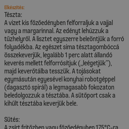
Elkészítés:
Tészta:
A vizet kis főzőedényben felforraljuk a vajjal
vagy a margarinnal. Az edényt lehúzzuk a
tűzhelyről. A lisztet egyszerre beleöntjük a forró
folyadékba. Az egészet sima tésztagombóccá
összekeverjük, legalább 1 perc alatt állandó
keverés mellett felforrósítjuk („leégetjük”),
majd keverőtálba tesszük. A tojásokat
egymásután egyesével konyhai robotgéppel
(dagasztó spirál) a legmagasabb fokozaton
beledolgozzuk a tésztába. A sütőport csak a
kihűlt tésztába keverjük bele.
Sütés:
A zsírt fritőzben vagy főzőedényben 175°C-ra