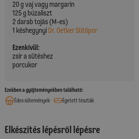
20 g vaj vagy margarin
125 g búzaliszt
2 darab tojás (M-es)
1 késhegynyi
Dr. Oetker Sütőpor
Ezenkívül:
zsír a sütéshez
porcukor
Ezekben a gyűjteményekben található:
Édes sütemények
Égetett tészták
Elkészítés lépésről lépésre