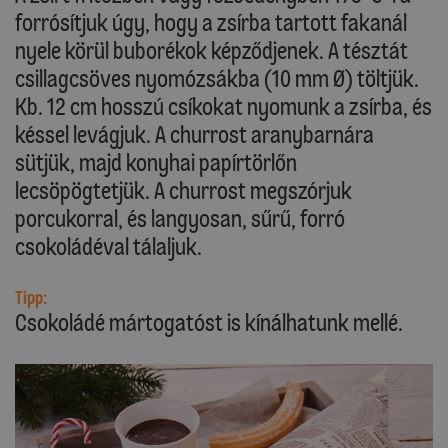
forrósítjuk úgy, hogy a zsírba tartott fakanál
nyele körül buborékok képződjenek. A tésztát
csillagcsöves nyomózsákba (10 mm Ø) töltjük.
Kb. 12 cm hosszú csíkokat nyomunk a zsírba, és
késsel levágjuk. A churrost aranybarnára
sütjük, majd konyhai papírtörlőn
lecsöpögtetjük. A churrost megszórjuk
porcukorral, és langyosan, sűrű, forró
csokoládéval tálaljuk.
Tipp:
Csokoládé mártogatóst is kínálhatunk mellé.