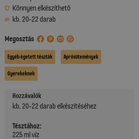
Könnyen elkészíthető
kb. 20-22 darab
Megosztás
Egyéb égetett tészták
Aprósütemények
Gyerekeknek
Hozzávalók
kb. 20-22 darab elkészítéséhez
Tésztához:
225 ml víz