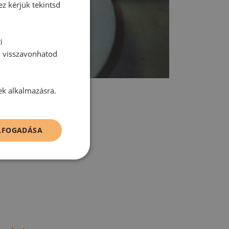
ez kérjük tekintsd
i
y visszavonhatod
ek alkalmazásra.
ELFOGADÁSA
tt hozzászólás.