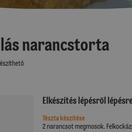
lás narancstorta
észíthető
Elkészítés lépésről lépésr
Tészta készítése
2 narancsot megmosok. Felkockázo