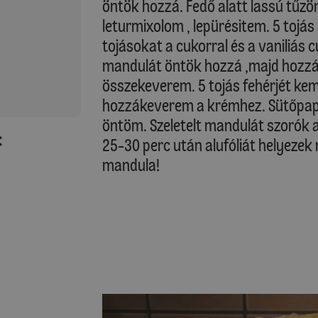
öntök hozzá. Fedő alatt lassú tűzö
leturmixolom , lepürésitem. 5 tojá
tojásokat a cukorral és a vaniliás 
mandulát öntök hozzá ,majd hozzá
összekeverem. 5 tojás fehérjét k
hozzákeverem a krémhez. Sütőpapír
öntöm. Szeletelt mandulát szorók a
:
25-30 perc után alufóliát helyezek
mandula!