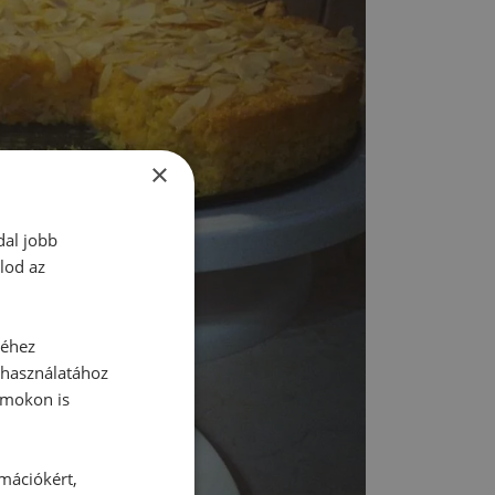
×
dal jobb
lod az
séhez
 használatához
rmokon is
rmációkért,