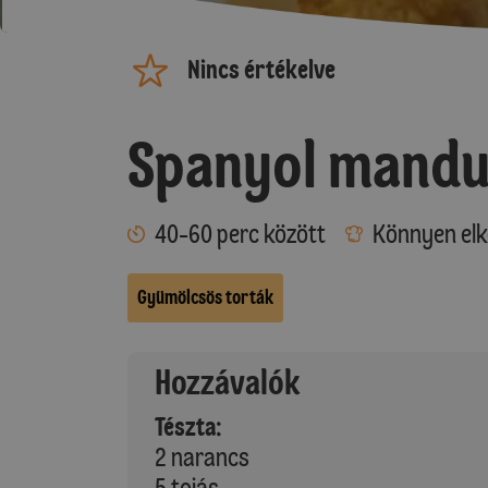
Nincs értékelve
Spanyol mandu
40-60 perc között
Könnyen elk
Gyümölcsös torták
Hozzávalók
Tészta:
2 narancs
5 tojás