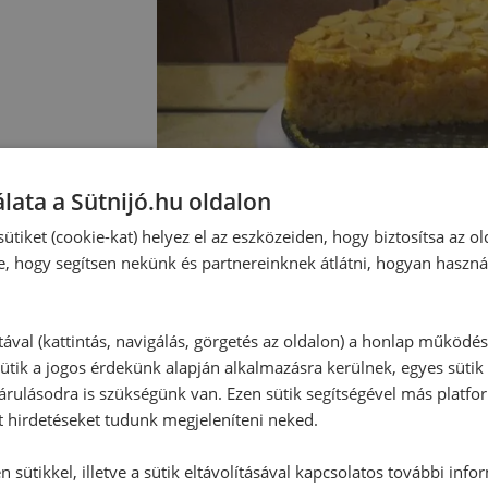
lata a Sütnijó.hu oldalon
ütiket (cookie-kat) helyez el az eszközeiden, hogy biztosítsa az ol
e, hogy segítsen nekünk és partnereinknek átlátni, hogyan haszná
tával (kattintás, navigálás, görgetés az oldalon) a honlap működé
ütik a jogos érdekünk alapján alkalmazásra kerülnek, egyes sütik
rulásodra is szükségünk van. Ezen sütik segítségével más platfo
t hirdetéseket tudunk megjeleníteni neked.
 sütikkel, illetve a sütik eltávolításával kapcsolatos további info