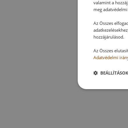
valamint a hozzáj
meg adatvédelmi 
Az Összes elfogad
adatkezelésekhez,
hozzájárulásod.
Az Összes elutasí
Adatvédelmi irán
BEÁLLÍTÁSO