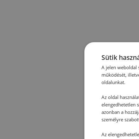
Sütik haszná
A jelen weboldal s
működését, illetv
oldalunkat.
Az oldal használa
elengedhetetlen s
azonban a hozzájá
személyre szabot
Az elengedhetetlen