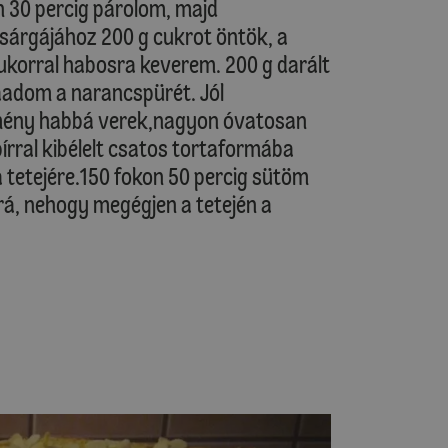
n 30 percig párolom, majd
s sárgájához 200 g cukrot öntök, a
cukorral habosra keverem. 200 g darált
adom a narancspürét. Jól
emény habbá verek,nagyon óvatosan
ral kibélelt csatos tortaformába
 tetejére.150 fokon 50 percig sütöm
 rá, nehogy megégjen a tetején a