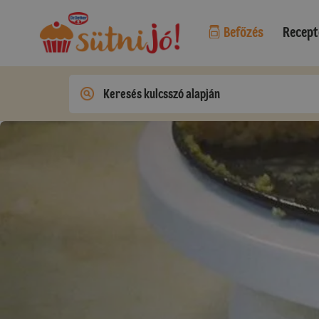
Befőzés
Recept