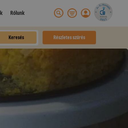
ek
Rólunk
Keresés
Részletes szűrés