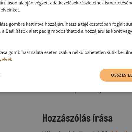
árulásod alapján végzett adatkezelések részleteinek ismertetéséh
elveinket.
ása gombra kattintva hozzájárulhatsz a tájékoztatóban foglalt süt
 a Beállítások alatt pedig módosíthatod a hozzájárulás körét vag
tása gomb használata esetén csak a nélkülözhetetlen sütik kerüln
yelvek
Hozzászólások
K
ÖSSZES 
Ehhez a recepthez még nem érkeze
Hozzászólás írása