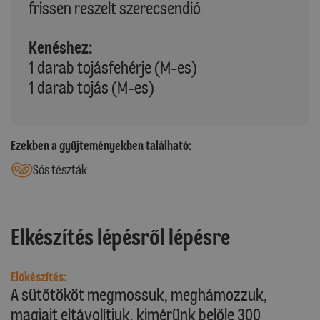
frissen reszelt szerecsendió
Kenéshez:
1 darab tojásfehérje (M-es)
1 darab tojás (M-es)
Ezekben a gyűjteményekben található:
Sós tészták
Elkészítés lépésről lépésre
Előkészítés:
A sütőtököt megmossuk, meghámozzuk,
magjait eltávolítjuk, kimérünk belőle 300