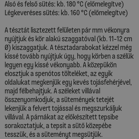
Alsó és felső sütés: kb. 180 °C (előmelegítve)
Légkeveréses sütés: kb. 160 °C (előmelegítve)
A tésztát lisztezett felületen pár mm vékonyra
nyújtjuk és kör alakú szaggatóval (kb. 11-12 cm
Ø) kiszaggatjuk. A tésztadarabokat kézzel még
kissé tovább nyújtjuk úgy, hogy körben a szélük
legyen egy kissé vékonyabb. A közepükön
elosztjuk a spenótos tölteléket, az egyik
oldalukat megkenjük egy kevés tojásfehérjével,
majd félbehajtjuk. A széleket villával
összenyomkodjuk, a sütemények tetejét
lekenjük a felvert tojással és megszurkáljuk
villával. A párnákat az előkészített tepsibe
sorakoztatjuk, a tepsit a sütő közepébe
tesszük, és a süteményt megsütjük.