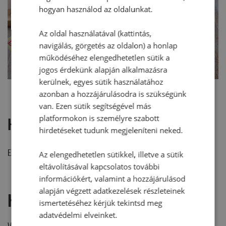
hogyan használod az oldalunkat.
Az oldal használatával (kattintás,
navigálás, görgetés az oldalon) a honlap
működéséhez elengedhetetlen sütik a
jogos érdekünk alapján alkalmazásra
kerülnek, egyes sütik használatához
azonban a hozzájárulásodra is szükségünk
van. Ezen sütik segítségével más
platformokon is személyre szabott
Hozzászólások
hirdetéseket tudunk megjeleníteni neked.
Ehhez a recepthez még nem érkezett hozzászólás.
Az elengedhetetlen sütikkel, illetve a sütik
eltávolításával kapcsolatos további
információkért, valamint a hozzájárulásod
alapján végzett adatkezelések részleteinek
Hozzászólás írása
ismertetéséhez kérjük tekintsd meg
adatvédelmi elveinket.
Vélemény írásához, kérjük,
jelentkezz be!