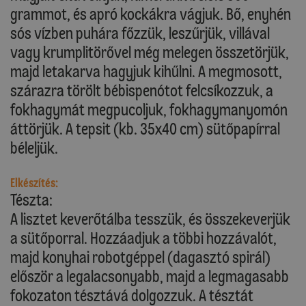
grammot, és apró kockákra vágjuk. Bő, enyhén
sós vízben puhára főzzük, leszűrjük, villával
vagy krumplitörővel még melegen összetörjük,
majd letakarva hagyjuk kihűlni. A megmosott,
szárazra törölt bébispenótot felcsíkozzuk, a
fokhagymát megpucoljuk, fokhagymanyomón
áttörjük. A tepsit (kb. 35x40 cm) sütőpapírral
béleljük.
Elkészítés:
Tészta:
A lisztet keverőtálba tesszük, és összekeverjük
a sütőporral. Hozzáadjuk a többi hozzávalót,
majd konyhai robotgéppel (dagasztó spirál)
először a legalacsonyabb, majd a legmagasabb
fokozaton tésztává dolgozzuk. A tésztát