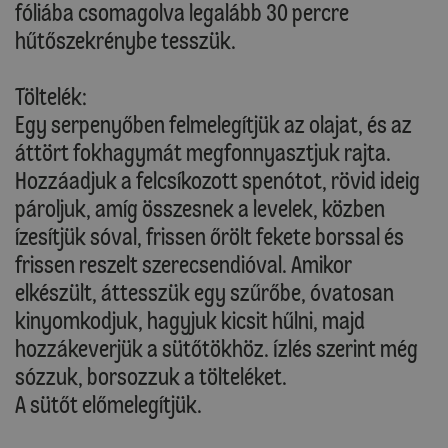
fóliába csomagolva legalább 30 percre
hűtőszekrénybe tesszük.
Töltelék:
Egy serpenyőben felmelegítjük az olajat, és az
áttört fokhagymát megfonnyasztjuk rajta.
Hozzáadjuk a felcsíkozott spenótot, rövid ideig
pároljuk, amíg összesnek a levelek, közben
ízesítjük sóval, frissen őrölt fekete borssal és
frissen reszelt szerecsendióval. Amikor
elkészült, áttesszük egy szűrőbe, óvatosan
kinyomkodjuk, hagyjuk kicsit hűlni, majd
hozzákeverjük a sütőtökhöz. Ízlés szerint még
sózzuk, borsozzuk a tölteléket.
A sütőt előmelegítjük.