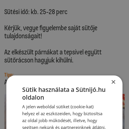
Sütési idő: kb. 25-28 perc
Kérjük, vegye figyelembe saját sütője
tulajdonságait!
Az elkészült párnákat a tepsivel együtt
sütőrácson hagyjuk kihűlni.
Tipp:
×
A töltelékhez édesburgonyát is választhatunk.
Sütik használata a Sütnijó.hu
oldalon
A jelen weboldal sütiket (cookie-kat)
helyez el az eszközeiden, hogy biztosítsa
az oldal jobb működését, illetve, hogy
segítsen nekünk és partnereinknek átlátni,