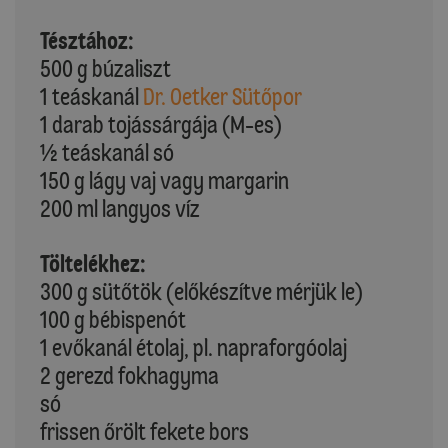
Tésztához:
500 g búzaliszt
1 teáskanál
Dr. Oetker Sütőpor
1 darab tojássárgája (M-es)
½ teáskanál só
150 g lágy vaj vagy margarin
200 ml langyos víz
Töltelékhez:
300 g sütőtök (előkészítve mérjük le)
100 g bébispenót
1 evőkanál étolaj, pl. napraforgóolaj
2 gerezd fokhagyma
só
frissen őrölt fekete bors