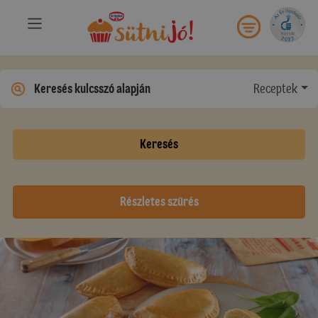
Receptek
Keresés
Részletes szűrés