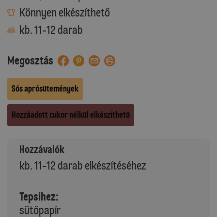
Könnyen elkészíthető
kb. 11-12 darab
Megosztás
Sós aprósütemények
Hozzáadott cukor nélkül elkészíthető
Hozzávalók
kb. 11-12 darab elkészítéséhez
Tepsihez:
sütőpapír