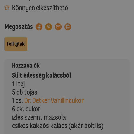
Könnyen elkészíthető
Megosztás
Felfujtak
Hozzávalók
Sült édesség kalácsból
1 l tej
5 db tojás
1 cs.
Dr. Oetker Vanillincukor
6 ek. cukor
ízlés szerint mazsola
csíkos kakaós kalács (akár bolti is)