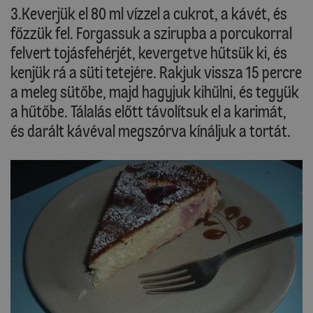
3.Keverjük el 80 ml vízzel a cukrot, a kávét, és
főzzük fel. Forgassuk a szirupba a porcukorral
felvert tojásfehérjét, kevergetve hűtsük ki, és
kenjük rá a süti tetejére. Rakjuk vissza 15 percre
a meleg sütőbe, majd hagyjuk kihűlni, és tegyük
a hűtőbe. Tálalás előtt távolítsuk el a karimát,
és darált kávéval megszórva kínáljuk a tortát.