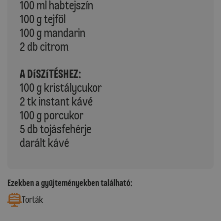
100 ml habtejszín
100 g tejföl
100 g mandarin
2 db citrom
A DÍSZÍTÉSHEZ:
100 g kristálycukor
2 tk instant kávé
100 g porcukor
5 db tojásfehérje
darált kávé
Ezekben a gyűjteményekben található:
Torták