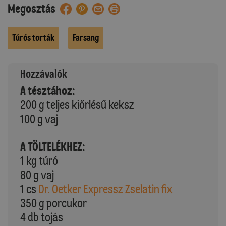
Megosztás
Túrós torták
Farsang
Hozzávalók
A tésztához:
200 g teljes kiőrlésű keksz
100 g vaj
A TÖLTELÉKHEZ:
1 kg túró
80 g vaj
1 cs
Dr. Oetker Expressz Zselatin fix
350 g porcukor
4 db tojás