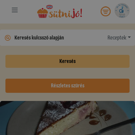
Receptek
Keresés
Részletes szűrés