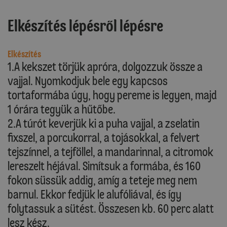
Elkészítés lépésről lépésre
Elkészítés
1.A kekszet törjük apróra, dolgozzuk össze a
vajjal. Nyomkodjuk bele egy kapcsos
tortaformába úgy, hogy pereme is legyen, majd
1 órára tegyük a hűtőbe.
2.A túrót keverjük ki a puha vajjal, a zselatin
fixszel, a porcukorral, a tojásokkal, a felvert
tejszínnel, a tejföllel, a mandarinnal, a citromok
lereszelt héjával. Simítsuk a formába, és 160
fokon süssük addig, amíg a teteje meg nem
barnul. Ekkor fedjük le alufóliával, és így
folytassuk a sütést. Összesen kb. 60 perc alatt
lesz kész.