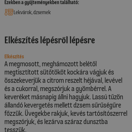
Ezekben a gyűjteményekben található:
Lekvárok, dzsemek
Elkészítés lépésről lépésre
Elkészítés
A megmosott, meghámozott belétől
megtisztított sütőtököt kockára vágjuk és
összekeverjük a citrom reszelt héjával, levével
és a cukorral, megszórjuk a gyömbérrel. A
keveréket másnapig állni hagyjuk. Lassú tűzön
állandó kevergetés mellett dzsem sűrűségűre
főzzük. Üvegekbe rakjuk, kevés tartósítószerrel
megszórjuk, és lezárva száraz dunsztba
tesszük.