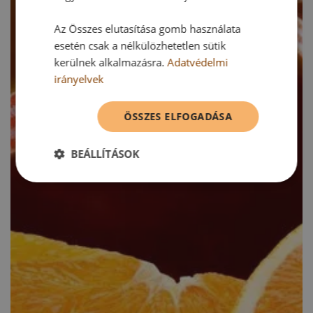
Az Összes elutasítása gomb használata
esetén csak a nélkülözhetetlen sütik
kerülnek alkalmazásra.
Adatvédelmi
irányelvek
ÖSSZES ELFOGADÁSA
BEÁLLÍTÁSOK