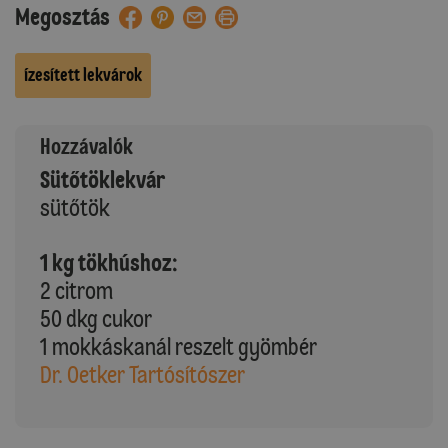
Megosztás
Ízesített lekvárok
Hozzávalók
Sütőtöklekvár
sütőtök
1 kg tökhúshoz:
2 citrom
50 dkg cukor
1 mokkáskanál reszelt gyömbér
Dr. Oetker Tartósítószer