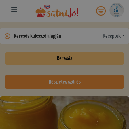
Receptek
Keresés
Részletes szűrés