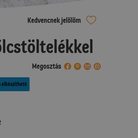
Kedvencnek jelölöm
cstöltelékkel
Megosztás
 elkészíthető
e