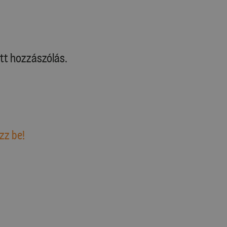
tt hozzászólás.
zz be!