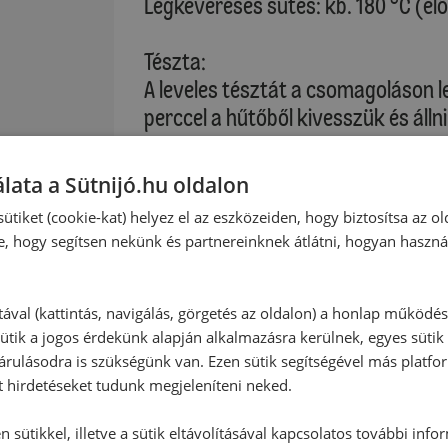
Légkeveréses sütés: kb. 180 °C (el
Tészta:
A leveles tésztát a csomagoláson l
perccel a hűtőből kivesszük és ál
eltávolítjuk a tésztáról. A kenéshez 
lata a Sütnijó.hu oldalon
:
A leveles tésztát kitekerjük és ha
ütiket (cookie-kat) helyez el az eszközeiden, hogy biztosítsa az ol
cm) vágjuk. A megmaradt tésztacsí
zták
e, hogy segítsen nekünk és partnereinknek átlátni, hogyan haszná
gyümölcstölteléket egyenletesen e
majd egy kanál hátuljával elkenjük
maradjanak. A tésztanégyzetek sark
tával (kattintás, navigálás, görgetés az oldalon) a honlap működé
ütik a jogos érdekünk alapján alkalmazásra kerülnek, egyes sütik
felé egymásra hajtjuk, az illesztés
rulásodra is szükségünk van. Ezen sütik segítségével más platfo
majd alulról felhajtjuk a 3. sarkot is
t hirdetéseket tudunk megjeleníteni neked.
formát. A félretett tésztacsíkot s
nyújtjuk, és 6 kis szív formát szag
 sütikkel, illetve a sütik eltávolításával kapcsolatos további info