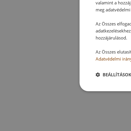
valamint a hozzáj
meg adatvédelmi 
Az Összes elfogad
adatkezelésekhez,
hozzájárulásod.
Az Összes elutasí
Adatvédelmi irán
BEÁLLÍTÁSO