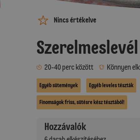
Nincs értékelve
Szerelmeslevél
20-40 perc között
Könnyen elk
Egyéb sütemények
Egyéb leveles tészták
Finomságok friss, sütésre kész tésztából!
Hozzávalók
6 darab elkészítéséhez