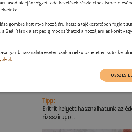
kevés tojássárgájával az illesztése
árulásod alapján végzett adatkezelések részleteinek ismertetéséh
előkészített tepsibe helyezzük. A t
elveinket.
teáskanál vízzel, és átkenjük vele 
ása gombra kattintva hozzájárulhatsz a tájékoztatóban foglalt süt
részébe toljuk, és a süteményt me
 a Beállítások alatt pedig módosíthatod a hozzájárulás körét vag
Sütési idő: kb. 20-25 perc
tása gomb használata esetén csak a nélkülözhetetlen sütik kerüln
Kérjük, vegye figyelembe saját sütő
yelvek
A süteményeket sütőpapírral együt
K
ÖSSZES 
kihűlni. Eritrittel meghintve tálaljuk
Tipp:
Eritrit helyett használhatunk az éd
rizsszirupot.