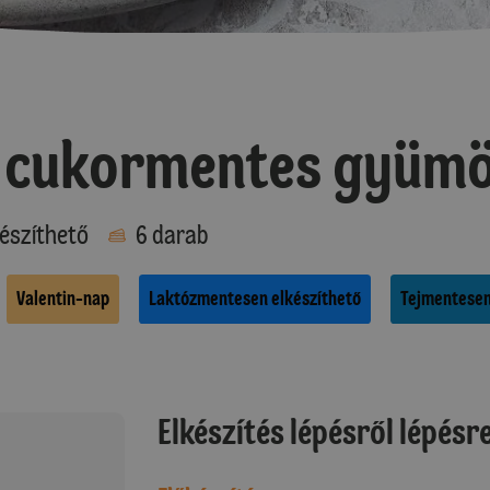
 cukormentes gyümöl
észíthető
6 darab
Valentin-nap
Laktózmentesen elkészíthető
Tejmentesen
Elkészítés lépésről lépésr