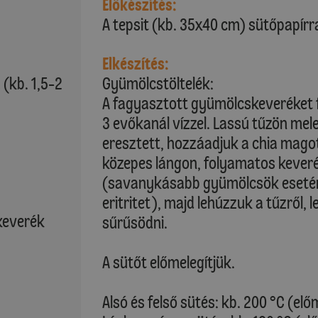
Előkészítés:
A tepsit (kb. 35x40 cm) sütőpapírral
Elkészítés:
 (kb. 1,5-2
Gyümölcstöltelék:
A fagyasztott gyümölcskeveréket f
3 evőkanál vízzel. Lassú tűzön mel
eresztett, hozzáadjuk a chia magot, 
közepes lángon, folyamatos keveré
(savanykásabb gyümölcsök esetén 
eritritet), majd lehúzzuk a tűzről, l
keverék
sűrűsödni.
A sütőt előmelegítjük.
Alsó és felső sütés: kb. 200 °C (elő