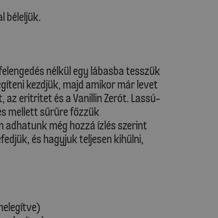
 béleljük.
elengedés nélkül egy lábasba tesszük
egíteni kezdjük, majd amikor már levet
az eritritet és a Vanillin Zerót. Lassú-
s mellett sűrűre főzzük
adhatunk még hozzá ízlés szerint
efedjük, és hagyjuk teljesen kihűlni,
melegítve)