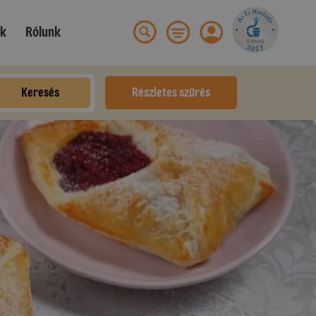
ek
Rólunk
Keresés
Részletes szűrés