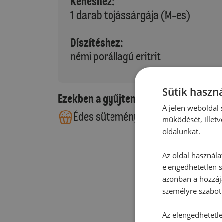
Kenéshez:
1 darab tojássárgája (M-es)
Díszítéshez:
némi porállagú eritrit
Sütik haszná
Ezekben a gyűjteményekben található
A jelen weboldal s
Édes sütemények
Leveles tés
működését, illetv
oldalunkat.
Az oldal használa
elengedhetetlen s
azonban a hozzájá
személyre szabot
Az elengedhetetlen