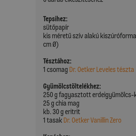
Tepsihez:
sütőpapír
kis méretű szív alakú kiszúróforma
cm Ø)
Tésztához:
1 csomag
Dr. Oetker Leveles tészta
Gyümölcstöltelékhez:
250 g fagyasztott erdeigyümölcs-
25 g chia mag
kb. 30 g eritrit
1 tasak
Dr. Oetker Vanillin Zero