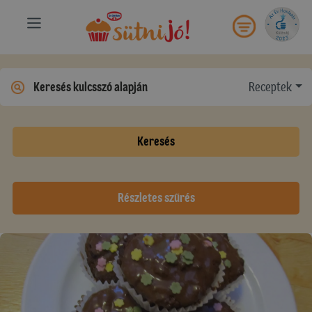
Receptek
Keresés
Részletes szűrés