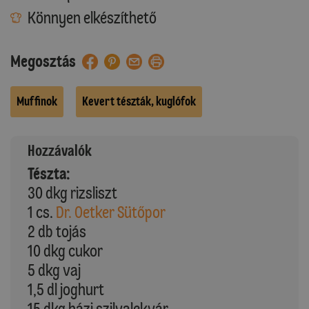
Könnyen elkészíthető
Megosztás
Muffinok
Kevert tészták, kuglófok
Hozzávalók
Tészta:
30 dkg rizsliszt
1 cs.
Dr. Oetker Sütőpor
2 db tojás
10 dkg cukor
5 dkg vaj
1,5 dl joghurt
15 dkg házi szilvalekvár