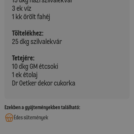
3 ek víz
1 kk őrölt fahéj
Töltelékhez:
25 dkg szilvalekvár
Tetejére:
10 dkg GM étcsoki
1 ek étolaj
Dr Oetker dekor cukorka
Ezekben a gyűjteményekben található:
Édes sütemények