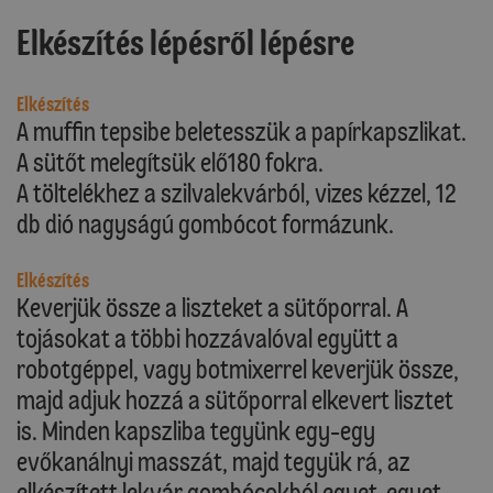
Elkészítés lépésről lépésre
Elkészítés
A muffin tepsibe beletesszük a papírkapszlikat.
A sütőt melegítsük elő180 fokra.
A töltelékhez a szilvalekvárból, vizes kézzel, 12
db dió nagyságú gombócot formázunk.
Elkészítés
Keverjük össze a liszteket a sütőporral. A
tojásokat a többi hozzávalóval együtt a
robotgéppel, vagy botmixerrel keverjük össze,
majd adjuk hozzá a sütőporral elkevert lisztet
is. Minden kapszliba tegyünk egy-egy
evőkanálnyi masszát, majd tegyük rá, az
elkészített lekvár gombócokból egyet-egyet,