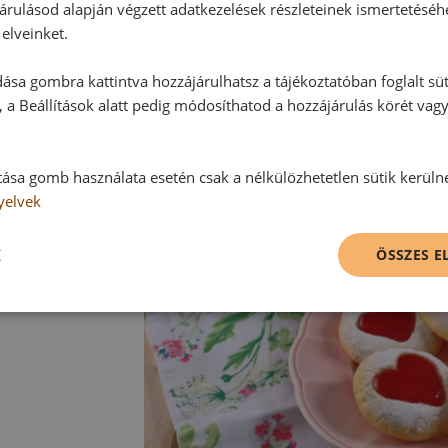
árulásod alapján végzett adatkezelések részleteinek ismertetéséh
Tipp:
elveinket.
A töltéshez sima, selymes állagú l
ása gombra kattintva hozzájárulhatsz a tájékoztatóban foglalt süt
egy kis lábasban melegítsük fel, m
 a Beállítások alatt pedig módosíthatod a hozzájárulás körét vag
tása gomb használata esetén csak a nélkülözhetetlen sütik kerüln
yelvek
K
ÖSSZES 