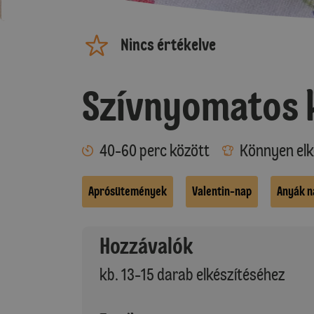
Nincs értékelve
Szívnyomatos 
40-60 perc között
Könnyen elk
Aprósütemények
Valentin-nap
Anyák n
Hozzávalók
kb. 13-15 darab elkészítéséhez