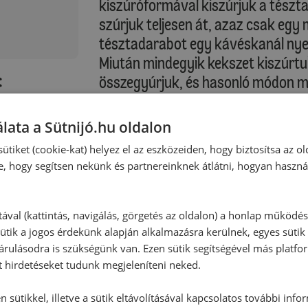
kiszúróformával kiszúrjuk a tész
szúrjuk teljesen át, azaz csak egy
tésztadarabot egy kávéskanál nyelé
Miután mindegyik kekszet kiszúrtu
:
összegyúrjuk, és hasonló módon mé
A kekszeket az előkészített tepsib
távolságra, majd a tepsit a sütő kö
lata a Sütnijó.hu oldalon
megsütjük.
ütiket (cookie-kat) helyez el az eszközeiden, hogy biztosítsa az ol
e, hogy segítsen nekünk és partnereinknek átlátni, hogyan haszná
Sütési idő: kb. 15-17 perc
Kérjük vegye figyelembe saját sütő
tával (kattintás, navigálás, görgetés az oldalon) a honlap működé
ütik a jogos érdekünk alapján alkalmazásra kerülnek, egyes sütik
rulásodra is szükségünk van. Ezen sütik segítségével más platfo
A kekszeket a tepsiben hagyjuk kih
t hirdetéseket tudunk megjeleníteni neked.
porcukorral. A lekvárt egy kis hab
fagyasztótasakba) töltjük, és a k
 sütikkel, illetve a sütik eltávolításával kapcsolatos további info