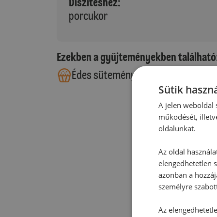
Díszítéshez:
porcukor
Ezekben a gyűjteményekben található
Édes sütemények
Sütik haszná
A jelen weboldal s
működését, illetv
oldalunkat.
Az oldal használa
elengedhetetlen s
azonban a hozzájá
személyre szabot
Az elengedhetetlen