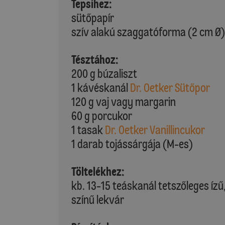
Tepsihez:
sütőpapír
szív alakú szaggatóforma (2 cm Ø)
Tésztához:
200 g búzaliszt
1 kávéskanál
Dr. Oetker Sütőpor
120 g vaj vagy margarin
60 g porcukor
1 tasak
Dr. Oetker Vanillincukor
1 darab tojássárgája (M-es)
Töltelékhez:
kb. 13-15 teáskanál tetszőleges ízű,
színű lekvár