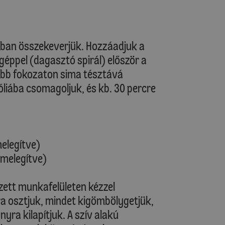
álban összekeverjük. Hozzáadjuk a
géppel (dagasztó spirál) először a
bb fokozaton sima tésztává
óliába csomagoljuk, és kb. 30 percre
melegítve)
őmelegítve)
ezett munkafelületen kézzel
ra osztjuk, mindet kigömbölygetjük,
yra kilapítjuk. A szív alakú