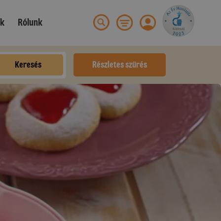
ek
Rólunk
Keresés
Részletes szűrés