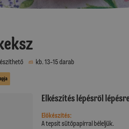
keksz
észíthető
kb. 13-15 darab
apja
Elkészítés lépésről lépésr
Előkészítés:
A tepsit sütőpapírral béleljük.