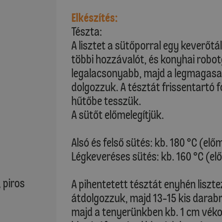
Elkészítés:
Tészta:
A lisztet a sütőporral egy keverőt
többi hozzávalót, és konyhai robot
legalacsonyabb, majd a legmagasa
dolgozzuk. A tésztát frissentartó f
hűtőbe tesszük.
A sütőt előmelegítjük.
Alsó és felső sütés: kb. 180 °C (elő
Légkeveréses sütés: kb. 160 °C (el
 piros
A pihentetett tésztát enyhén liszt
átdolgozzuk, majd 13-15 kis darab
majd a tenyerünkben kb. 1 cm vékon