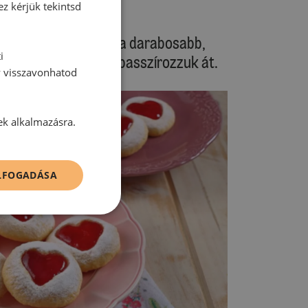
ez kérjük tekintsd
ekvárt használjunk! Ha darabosabb,
i
ajd szűrőn keresztül passzírozzuk át.
y visszavonhatod
ek alkalmazásra.
ELFOGADÁSA