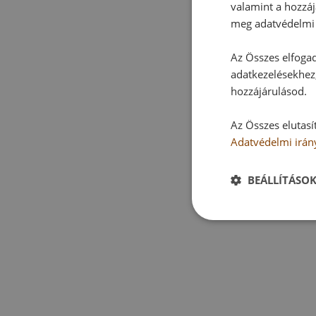
valamint a hozzáj
meg adatvédelmi 
Az Összes elfogad
adatkezelésekhez,
hozzájárulásod.
Az Összes elutasí
Adatvédelmi irán
BEÁLLÍTÁSO