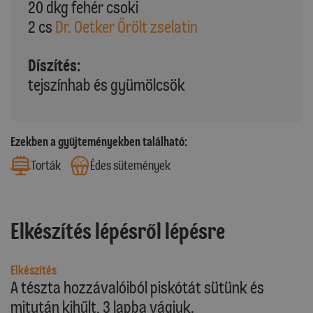
20 dkg fehér csoki
2 cs
Dr. Oetker Őrölt zselatin
Díszítés:
tejszínhab és gyümölcsök
Ezekben a gyűjteményekben található:
Torták
Édes sütemények
Elkészítés lépésről lépésre
Elkészítés
A tészta hozzávalóiból piskótát sütünk és
mitután kihűlt, 3 lapba vágjuk.