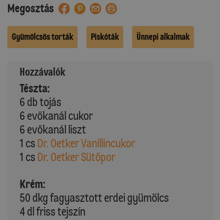
Megosztás
Gyümölcsös torták
Piskóták
Ünnepi alkalmak
Hozzávalók
Tészta:
6 db tojás
6 evőkanál cukor
6 evőkanál liszt
1 cs
Dr. Oetker Vanillincukor
1 cs
Dr. Oetker Sütőpor
Krém:
50 dkg fagyasztott erdei gyümölcs
4 dl friss tejszín