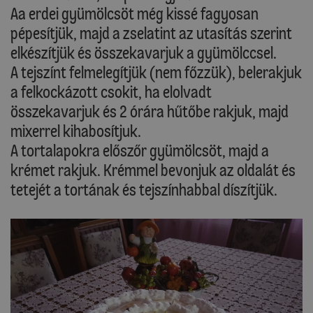
Aa erdei gyümölcsöt még kissé fagyosan
pépesítjük, majd a zselatint az utasítás szerint
elkészítjük és összekavarjuk a gyümölccsel.
A tejszínt felmelegítjük (nem főzzük), belerakjuk
a felkockázott csokit, ha elolvadt
összekavarjuk és 2 órára hűtőbe rakjuk, majd
mixerrel kihabosítjuk.
A tortalapokra előszőr gyümölcsöt, majd a
krémet rakjuk. Krémmel bevonjuk az oldalát és
tetejét a tortának és tejszínhabbal díszítjük.