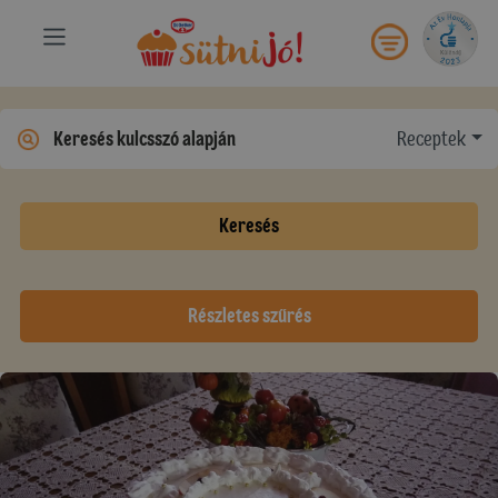
Receptek
Keresés
Részletes szűrés