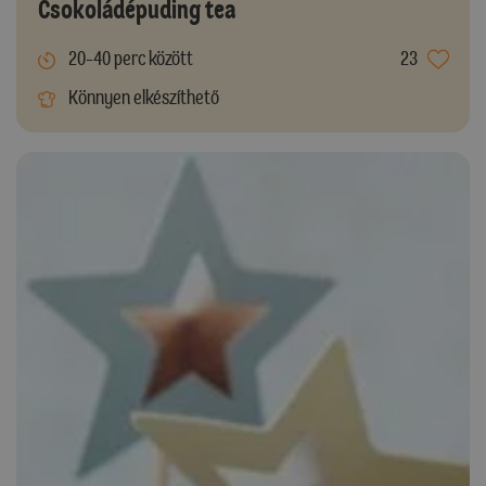
Csokoládépuding tea
20-40 perc között
23
Könnyen elkészíthető