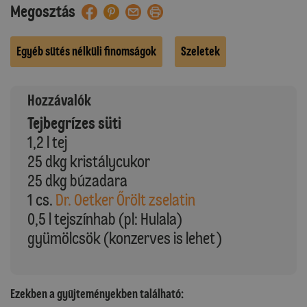
Megosztás
Egyéb sütés nélküli finomságok
Szeletek
Hozzávalók
Tejbegrízes süti
1,2 l tej
25 dkg kristálycukor
25 dkg búzadara
1 cs.
Dr. Oetker Őrölt zselatin
0,5 l tejszínhab (pl: Hulala)
gyümölcsök (konzerves is lehet)
Ezekben a gyűjteményekben található: