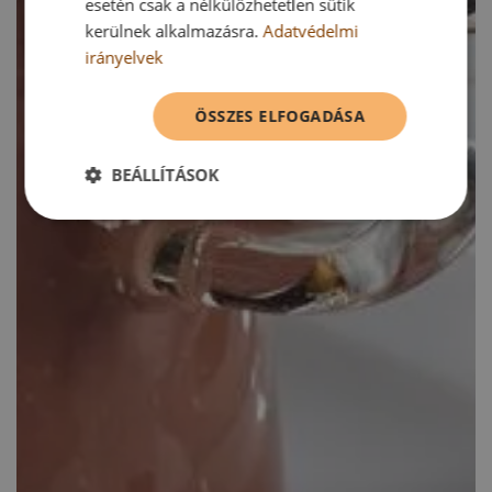
esetén csak a nélkülözhetetlen sütik
kerülnek alkalmazásra.
Adatvédelmi
irányelvek
ÖSSZES ELFOGADÁSA
BEÁLLÍTÁSOK