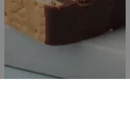
“Hideg kutya”
Több, mint 60 perc
38
Könnyen elkészíthető