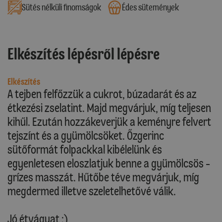
Sütés nélküli finomságok
Édes sütemények
Elkészítés lépésről lépésre
Elkészítés
A tejben felfőzzük a cukrot, búzadarát és az
étkezési zselatint. Majd megvárjuk, míg teljesen
kihűl. Ezután hozzákeverjük a keményre felvert
tejszínt és a gyümölcsöket. Őzgerinc
sütőformát folpackkal kibélelünk és
egyenletesen eloszlatjuk benne a gyümölcsös -
grízes masszát. Hűtőbe téve megvárjuk, míg
megdermed illetve szeletelhetővé válik.
Jó étvágyat :)