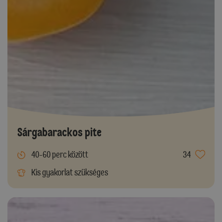
Sárgabarackos pite
40-60 perc között
34
Kis gyakorlat szükséges