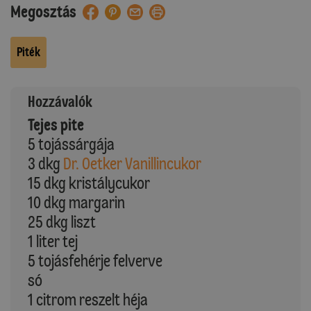
Megosztás
Piték
Hozzávalók
Tejes pite
5 tojássárgája
3 dkg
Dr. Oetker Vanillincukor
15 dkg kristálycukor
10 dkg margarin
25 dkg liszt
1 liter tej
5 tojásfehérje felverve
só
1 citrom reszelt héja