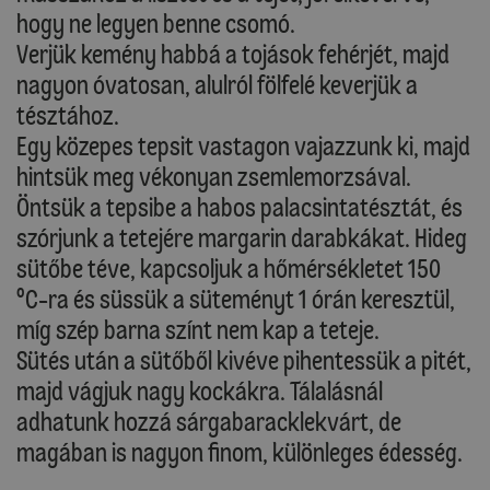
hogy ne legyen benne csomó.
Verjük kemény habbá a tojások fehérjét, majd
nagyon óvatosan, alulról fölfelé keverjük a
tésztához.
Egy közepes tepsit vastagon vajazzunk ki, majd
hintsük meg vékonyan zsemlemorzsával.
Öntsük a tepsibe a habos palacsintatésztát, és
szórjunk a tetejére margarin darabkákat. Hideg
sütőbe téve, kapcsoljuk a hőmérsékletet 150
ºC-ra és süssük a süteményt 1 órán keresztül,
míg szép barna színt nem kap a teteje.
Sütés után a sütőből kivéve pihentessük a pitét,
majd vágjuk nagy kockákra. Tálalásnál
adhatunk hozzá sárgabaracklekvárt, de
magában is nagyon finom, különleges édesség.