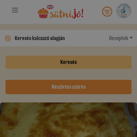
Receptek
Keresés
Részletes szűrés