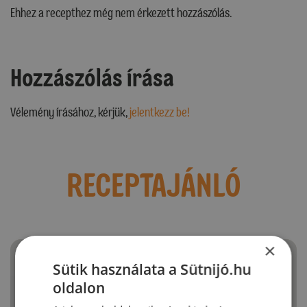
Ehhez a recepthez még nem érkezett hozzászólás.
Hozzászólás írása
Vélemény írásához, kérjük,
jelentkezz be!
RECEPTAJÁNLÓ
×
Sütik használata a Sütnijó.hu
oldalon