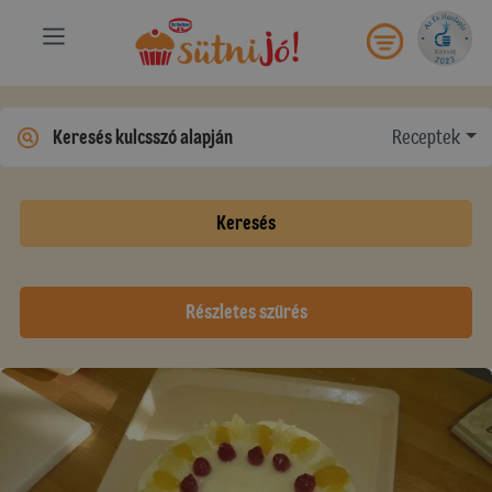
Receptek
Keresés
Részletes szűrés