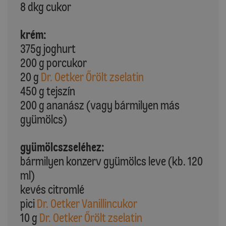
8 dkg cukor
krém:
375g joghurt
200 g porcukor
20 g
Dr. Oetker Őrölt zselatin
450 g tejszín
200 g ananász (vagy bármilyen más
gyümölcs)
gyümölcszseléhez:
bármilyen konzerv gyümölcs leve (kb. 120
ml)
kevés citromlé
pici
Dr. Oetker Vanillincukor
10 g
Dr. Oetker Őrölt zselatin