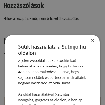
Hozzászólások
Ehhez a recepthez még nem érkezett hozzászólás.
Hozzászólás írása
×
Sütik használata a Sütnijó.hu
oldalon
Vélemény írásához, kérjük,
jelentkezz be!
A jelen weboldal sütiket (cookie-kat)
helyez el az eszközeiden, hogy biztosítsa
az oldal jobb működését, illetve, hogy
RECEPTAJÁNLÓ
segítsen nekünk és partnereinknek átlátni,
hogyan használod az oldalunkat.
Az oldal használatával (kattintás,
navigálás, görgetés az oldalon) a honlap