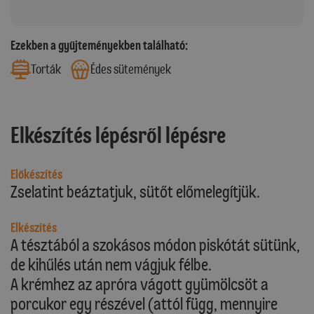
Ezekben a gyűjteményekben található:
Torták
Édes sütemények
Elkészítés lépésről lépésre
Előkészítés
Zselatint beáztatjuk, sütőt előmelegítjük.
Elkészítés
A tésztából a szokásos módon piskótát sütünk,
de kihűlés után nem vágjuk félbe.
A krémhez az apróra vágott gyümölcsöt a
porcukor egy részével (attól függ, mennyire