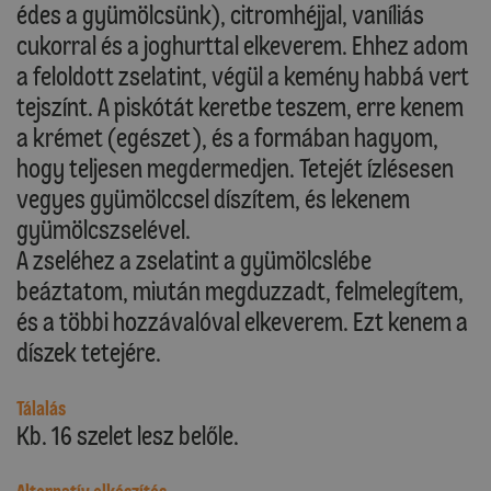
édes a gyümölcsünk), citromhéjjal, vaníliás
cukorral és a joghurttal elkeverem. Ehhez adom
a feloldott zselatint, végül a kemény habbá vert
tejszínt. A piskótát keretbe teszem, erre kenem
a krémet (egészet), és a formában hagyom,
hogy teljesen megdermedjen. Tetejét ízlésesen
vegyes gyümölccsel díszítem, és lekenem
gyümölcszselével.
A zseléhez a zselatint a gyümölcslébe
beáztatom, miután megduzzadt, felmelegítem,
és a többi hozzávalóval elkeverem. Ezt kenem a
díszek tetejére.
Tálalás
Kb. 16 szelet lesz belőle.