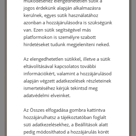
működéséhez elengedhetetlen sütik a
jogos érdekünk alapján alkalmazásra
kerülnek, egyes sütik használatához
azonban a hozzájárulásodra is szükségünk
van. Ezen sütik segítségével más
platformokon is személyre szabott
hirdetéseket tudunk megjeleníteni neked.
Az elengedhetetlen sütikkel, illetve a sütik
eltávolításával kapcsolatos további
információkért, valamint a hozzájárulásod
alapján végzett adatkezelések részleteinek
ismertetéséhez kérjük tekintsd meg
adatvédelmi elveinket.
Az Összes elfogadása gombra kattintva
hozzájárulhatsz a tájékoztatóban foglalt
süti adatkezelésekhez, a Beállítások alatt
pedig módosíthatod a hozzájárulás körét