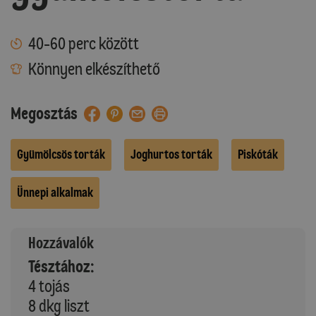
40-60 perc között
Könnyen elkészíthető
Megosztás
Gyümölcsös torták
Joghurtos torták
Piskóták
Ünnepi alkalmak
Hozzávalók
Tésztához:
4 tojás
8 dkg liszt