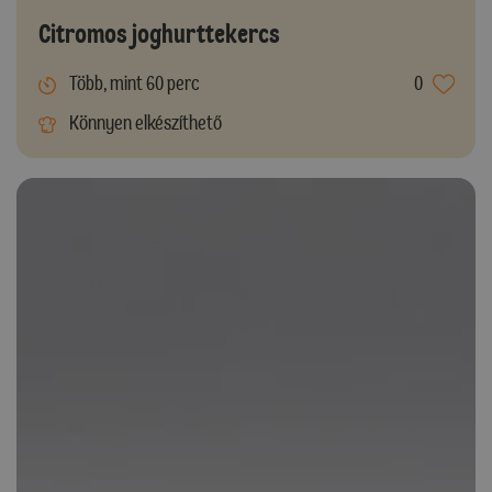
Citromos joghurttekercs
Több, mint 60 perc
0
Könnyen elkészíthető